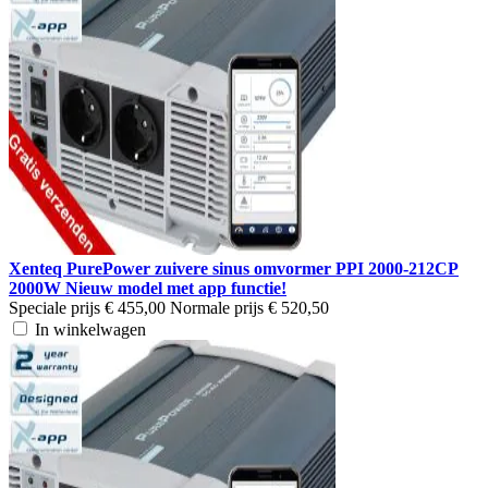
Xenteq PurePower zuivere sinus omvormer PPI 2000-212CP
2000W Nieuw model met app functie!
Speciale prijs
€ 455,00
Normale prijs
€ 520,50
In winkelwagen