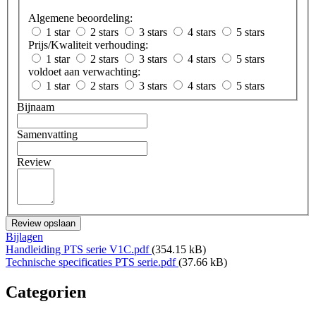
Algemene beoordeling:
1 star
2 stars
3 stars
4 stars
5 stars
Prijs/Kwaliteit verhouding:
1 star
2 stars
3 stars
4 stars
5 stars
voldoet aan verwachting:
1 star
2 stars
3 stars
4 stars
5 stars
Bijnaam
Samenvatting
Review
Review opslaan
Bijlagen
Handleiding PTS serie V1C.pdf
(354.15 kB)
Technische specificaties PTS serie.pdf
(37.66 kB)
Categorien