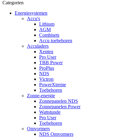
Categorien
Energiesystemen
Accu's
Lithium
AGM
Combisets
Accu toebehoren
Acculaders
Xenteq
Pro User
TBB Power
ProPlus
NDS
Victron
PowerXtreme
Toebehoren
Zonne-energie
Zonnepanelen NDS
Zonnepanelen Power
Wattstunde
Pro User
Toebehoren
Omvormers
NDS Omvormers