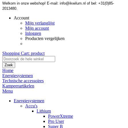
Welkom in onze webshop! E-mail: info@ikwilum.nl of bel: +31(0)85-
2013480.
Account
Mijn verlanglijst
Mijn account
Inloggen
Producten vergelijken
Shopping Cart:
product
Zoek
Home
Energiesystemen
Technische accessoires
Kampeerartikelen
Menu
Energiesystemen
Accu's
Lithium
PowerXtreme
Pro User
Super B