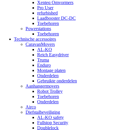
Xenteq Omvormers
Pro User
refurbished
Laadbooster DC-DC
Toebehoren
Powerstations
Toebehoren
Technische accessoires
CaravanMovers
AL-KO
Reich Easydriver
Truma
Enduro
Montage platen
Onderdelen
Gebruikte onderdelen
Aanhangermovers
Robot Trolley
Toebehoren
Onderdelen
Airco
Diefstalbeveiliging
AL-KO safety
Fullstop Security
Doublelock