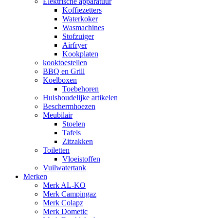
Elektrische apparatuur
Koffiezetters
Waterkoker
Wasmachines
Stofzuiger
Airfryer
Kookplaten
kooktoestellen
BBQ en Grill
Koelboxen
Toebehoren
Huishoudelijke artikelen
Beschermhoezen
Meubilair
Stoelen
Tafels
Zitzakken
Toiletten
Vloeistoffen
Vuilwatertank
Merken
Merk AL-KO
Merk Campingaz
Merk Colapz
Merk Dometic