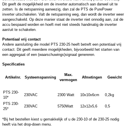
Dit geeft de mogelijkheid om de inverter automatisch aan danwel uit te
zetten. Is de netspanning aanwezig, dan zal de PTS de PurePower
inverter uitschakelen. Valt de netspanning weg, dan wordt de inverter weer
aangeschakeld. Op deze manier staat de inverter niet onnodig aan, zal de
accu bespaard worden en hoeft met niet steeds handmatig de inverter
aan/uit te schakelen.
Potentiaal vrij contact
Andere aansluiting die model PTS 230-25 heeft betreft een potentiaal vrij
contact. Dit geeft meerdere mogelijkheden, bijvoorbeeld het starten van
een aggregaat of een (waarschuwings)signaal genereren.
Specificaties
Max.
Artikelnr.
Systeemspanning
Afmetingen
Gewicht
vermogen
PTS 230-
230VAC
2300 Watt
10x10x6cm
0,2kg
10*
PTS 230-
230VAC
5750Watt
12x12x5,6
0,5
25*
*Bij het bestellen kiest u gemakkelijk of u de 230-10 of de 230-25 nodig
heeft via het drop-down menu.