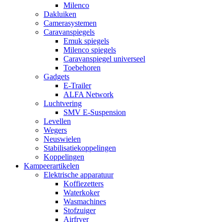
Milenco
Dakluiken
Camerasystemen
Caravanspiegels
Emuk spiegels
Milenco spiegels
Caravanspiegel universeel
Toebehoren
Gadgets
E-Trailer
ALFA Network
Luchtvering
SMV E-Suspension
Levellen
Wegers
Neuswielen
Stabilisatiekoppelingen
Koppelingen
Kampeerartikelen
Elektrische apparatuur
Koffiezetters
Waterkoker
Wasmachines
Stofzuiger
Airfryer