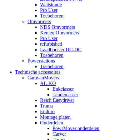
Wattstunde
Pro User
Toebehoren
Omvormers
NDS Omvormers
Xenteq Omvormers
Pro User
refurbished
Laadbooster DC-DC
Toebehoren
Powerstations
Toebehoren
Technische accessoires
CaravanMovers
AL-KO
Enkelasser
Tandemasser
Reich Easydriver
Truma
Enduro
Montage platen
Onderdelen
PowrMover onderdelen
Carver
Truma