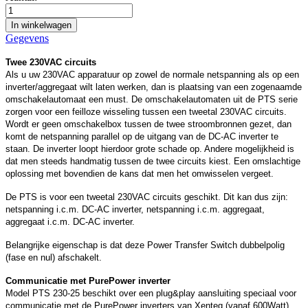
In winkelwagen
Gegevens
Twee 230VAC circuits
Als u uw 230VAC apparatuur op zowel de normale netspanning als op een
inverter/aggregaat wilt laten werken, dan is plaatsing van een zogenaamde
omschakelautomaat een must. De omschakelautomaten uit de PTS serie
zorgen voor een feilloze wisseling tussen een tweetal 230VAC circuits.
Wordt er geen omschakelbox tussen de twee stroombronnen gezet, dan
komt de netspanning parallel op de uitgang van de DC-AC inverter te
staan. De inverter loopt hierdoor grote schade op. Andere mogelijkheid is
dat men steeds handmatig tussen de twee circuits kiest. Een omslachtige
oplossing met bovendien de kans dat men het omwisselen vergeet.
De PTS is voor een tweetal 230VAC circuits geschikt. Dit kan dus zijn:
netspanning i.c.m. DC-AC inverter, netspanning i.c.m. aggregaat,
aggregaat i.c.m. DC-AC inverter.
Belangrijke eigenschap is dat deze Power Transfer Switch dubbelpolig
(fase en nul) afschakelt.
Communicatie met PurePower inverter
Model PTS 230-25 beschikt over een plug&play aansluiting speciaal voor
communicatie met de PurePower inverters van Xenteq (vanaf 600Watt).