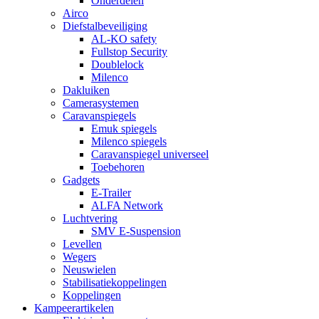
Onderdelen
Airco
Diefstalbeveiliging
AL-KO safety
Fullstop Security
Doublelock
Milenco
Dakluiken
Camerasystemen
Caravanspiegels
Emuk spiegels
Milenco spiegels
Caravanspiegel universeel
Toebehoren
Gadgets
E-Trailer
ALFA Network
Luchtvering
SMV E-Suspension
Levellen
Wegers
Neuswielen
Stabilisatiekoppelingen
Koppelingen
Kampeerartikelen