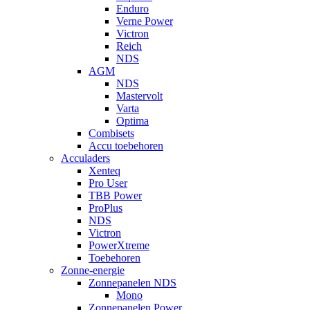
Enduro
Verne Power
Victron
Reich
NDS
AGM
NDS
Mastervolt
Varta
Optima
Combisets
Accu toebehoren
Acculaders
Xenteq
Pro User
TBB Power
ProPlus
NDS
Victron
PowerXtreme
Toebehoren
Zonne-energie
Zonnepanelen NDS
Mono
Zonnepanelen Power