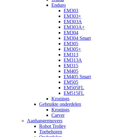
Enduro
EM303
EM303+
EM303A
EM303A+
EM304
EM304 Smart
EM305
EM305+
EM313
EM313A
EM315
EM405
EM405 Smart
EM505
EM505FL
EM515FL
Kronings
Gebruikte onderdelen
Kronings
Carver
Aanhangermovers
Robot Trolley
Toebehoren