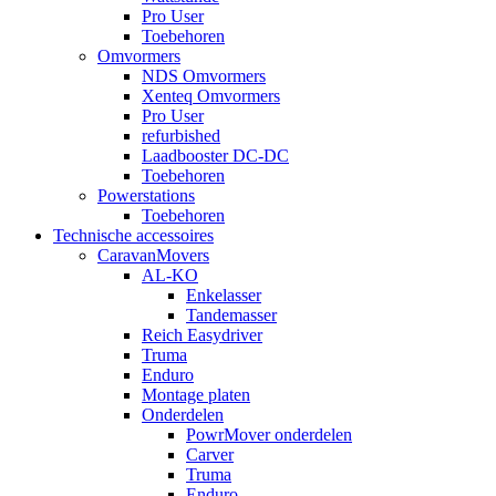
Pro User
Toebehoren
Omvormers
NDS Omvormers
Xenteq Omvormers
Pro User
refurbished
Laadbooster DC-DC
Toebehoren
Powerstations
Toebehoren
Technische accessoires
CaravanMovers
AL-KO
Enkelasser
Tandemasser
Reich Easydriver
Truma
Enduro
Montage platen
Onderdelen
PowrMover onderdelen
Carver
Truma
Enduro