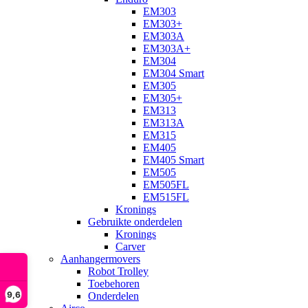
EM303
EM303+
EM303A
EM303A+
EM304
EM304 Smart
EM305
EM305+
EM313
EM313A
EM315
EM405
EM405 Smart
EM505
EM505FL
EM515FL
Kronings
Gebruikte onderdelen
Kronings
Carver
Aanhangermovers
Robot Trolley
Toebehoren
9,6
Onderdelen