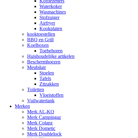
Koffiezetters
Waterkoker
Wasmachines
Stofzuiger
Airfryer
Kookplaten
kooktoestellen
BBQ en Grill
Koelboxen
Toebehoren
Huishoudelijke artikelen
Beschermhoezen
Meubilair
Stoelen
Tafels
Zitzakken
Toiletten
Vloeistoffen
Vuilwatertank
Merken
Merk AL-KO
Merk Campingaz
Merk Colapz
Merk Dometic
Merk Doublelock