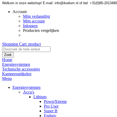
Welkom in onze webshop! E-mail: info@ikwilum.nl of bel: +31(0)85-2013480
Account
Mijn verlanglijst
Mijn account
Inloggen
Producten vergelijken
Shopping Cart:
product
Zoek
Home
Energiesystemen
Technische accessoires
Kampeerartikelen
Menu
Energiesystemen
Accu's
Lithium
PowerXtreme
Pro User
Super B
Enduro