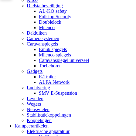
Airco
Diefstalbeveiliging
AL-KO safety
Fullstop Security
Doublelock
Milenco
Dakluiken
Camerasystemen
Caravanspiegels
Emuk spiegels
Milenco spiegels
Caravanspiegel universeel
Toebehoren
Gadgets
E-Trailer
ALFA Network
Luchtvering
SMV E-Suspension
Levellen
Wegers
Neuswielen
Stabilisatiekoppelingen
Koppelingen
Kampeerartikelen
Elektrische apparatuur