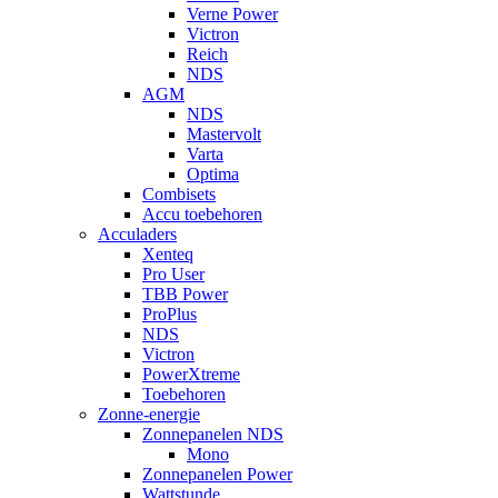
Verne Power
Victron
Reich
NDS
AGM
NDS
Mastervolt
Varta
Optima
Combisets
Accu toebehoren
Acculaders
Xenteq
Pro User
TBB Power
ProPlus
NDS
Victron
PowerXtreme
Toebehoren
Zonne-energie
Zonnepanelen NDS
Mono
Zonnepanelen Power
Wattstunde