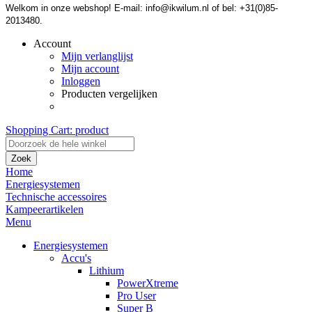
Welkom in onze webshop! E-mail: info@ikwilum.nl of bel: +31(0)85-
2013480.
Account
Mijn verlanglijst
Mijn account
Inloggen
Producten vergelijken
Shopping Cart:
product
Zoek
Home
Energiesystemen
Technische accessoires
Kampeerartikelen
Menu
Energiesystemen
Accu's
Lithium
PowerXtreme
Pro User
Super B