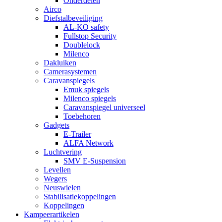
Onderdelen
Airco
Diefstalbeveiliging
AL-KO safety
Fullstop Security
Doublelock
Milenco
Dakluiken
Camerasystemen
Caravanspiegels
Emuk spiegels
Milenco spiegels
Caravanspiegel universeel
Toebehoren
Gadgets
E-Trailer
ALFA Network
Luchtvering
SMV E-Suspension
Levellen
Wegers
Neuswielen
Stabilisatiekoppelingen
Koppelingen
Kampeerartikelen