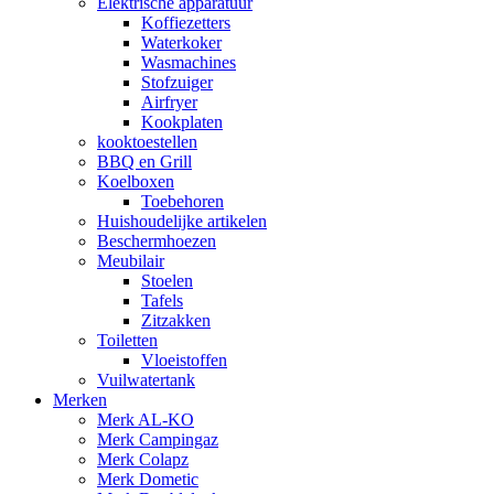
Elektrische apparatuur
Koffiezetters
Waterkoker
Wasmachines
Stofzuiger
Airfryer
Kookplaten
kooktoestellen
BBQ en Grill
Koelboxen
Toebehoren
Huishoudelijke artikelen
Beschermhoezen
Meubilair
Stoelen
Tafels
Zitzakken
Toiletten
Vloeistoffen
Vuilwatertank
Merken
Merk AL-KO
Merk Campingaz
Merk Colapz
Merk Dometic