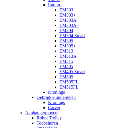
Enduro
EM303
EM303+
EM303A
EM303A+
EM304
EM304 Smart
EM305
EM305+
EM313
EM313A
EM315
EM405
EM405 Smart
EM505
EM505FL
EM515FL
Kronings
Gebruikte onderdelen
Kronings
Carver
Aanhangermovers
Robot Trolley
Toebehoren