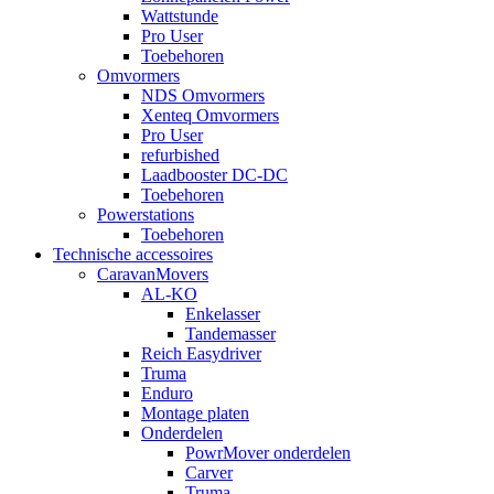
Wattstunde
Pro User
Toebehoren
Omvormers
NDS Omvormers
Xenteq Omvormers
Pro User
refurbished
Laadbooster DC-DC
Toebehoren
Powerstations
Toebehoren
Technische accessoires
CaravanMovers
AL-KO
Enkelasser
Tandemasser
Reich Easydriver
Truma
Enduro
Montage platen
Onderdelen
PowrMover onderdelen
Carver
Truma