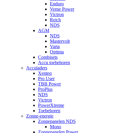
Enduro
Verne Power
Victron
Reich
NDS
AGM
NDS
Mastervolt
Varta
Optima
Combisets
Accu toebehoren
Acculaders
Xenteq
Pro User
TBB Power
ProPlus
NDS
Victron
PowerXtreme
Toebehoren
Zonne-energie
Zonnepanelen NDS
Mono
Zonnepanelen Power