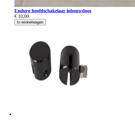
Enduro hoofdschakelaar inbouwdoos
€ 10,00
In winkelwagen