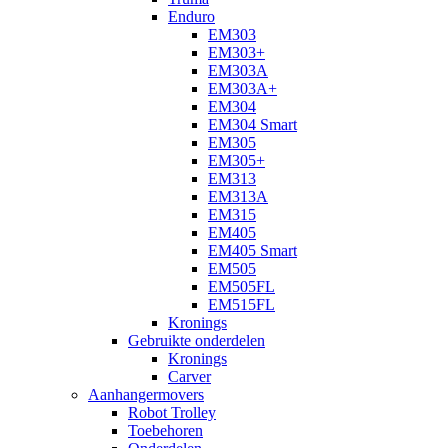
Enduro
EM303
EM303+
EM303A
EM303A+
EM304
EM304 Smart
EM305
EM305+
EM313
EM313A
EM315
EM405
EM405 Smart
EM505
EM505FL
EM515FL
Kronings
Gebruikte onderdelen
Kronings
Carver
Aanhangermovers
Robot Trolley
Toebehoren