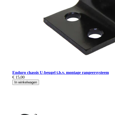
Enduro chassis U-beugel t.b.v. montage rangeersysteem
€ 15,00
In winkelwagen