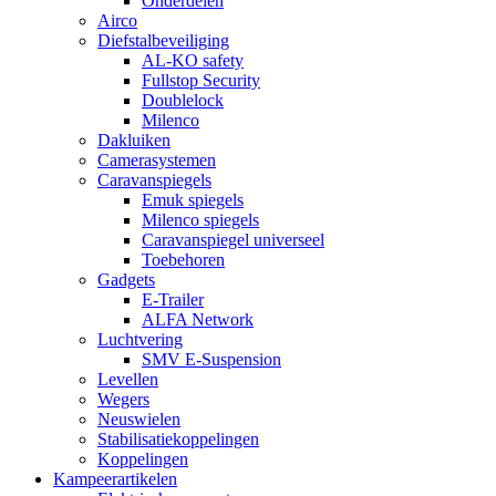
Onderdelen
Airco
Diefstalbeveiliging
AL-KO safety
Fullstop Security
Doublelock
Milenco
Dakluiken
Camerasystemen
Caravanspiegels
Emuk spiegels
Milenco spiegels
Caravanspiegel universeel
Toebehoren
Gadgets
E-Trailer
ALFA Network
Luchtvering
SMV E-Suspension
Levellen
Wegers
Neuswielen
Stabilisatiekoppelingen
Koppelingen
Kampeerartikelen