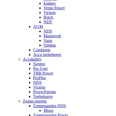
Enduro
Verne Power
Victron
Reich
NDS
AGM
NDS
Mastervolt
Varta
Optima
Combisets
Accu toebehoren
Acculaders
Xenteq
Pro User
TBB Power
ProPlus
NDS
Victron
PowerXtreme
Toebehoren
Zonne-energie
Zonnepanelen NDS
Mono
Zonnepanelen Power