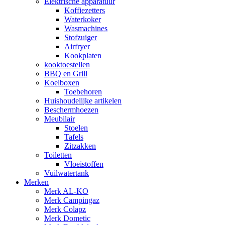
Elektrische apparatuur
Koffiezetters
Waterkoker
Wasmachines
Stofzuiger
Airfryer
Kookplaten
kooktoestellen
BBQ en Grill
Koelboxen
Toebehoren
Huishoudelijke artikelen
Beschermhoezen
Meubilair
Stoelen
Tafels
Zitzakken
Toiletten
Vloeistoffen
Vuilwatertank
Merken
Merk AL-KO
Merk Campingaz
Merk Colapz
Merk Dometic