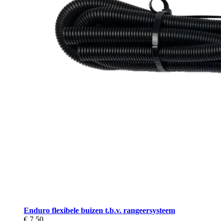
Enduro flexibele buizen t.b.v. rangeersysteem
€ 7,50