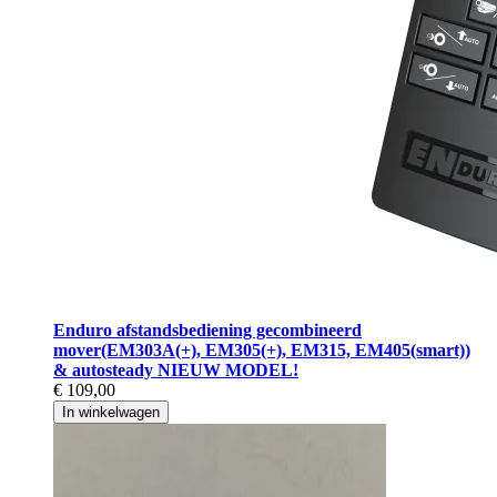
Enduro afstandsbediening gecombineerd
mover(EM303A(+), EM305(+), EM315, EM405(smart))
& autosteady NIEUW MODEL!
€ 109,00
In winkelwagen