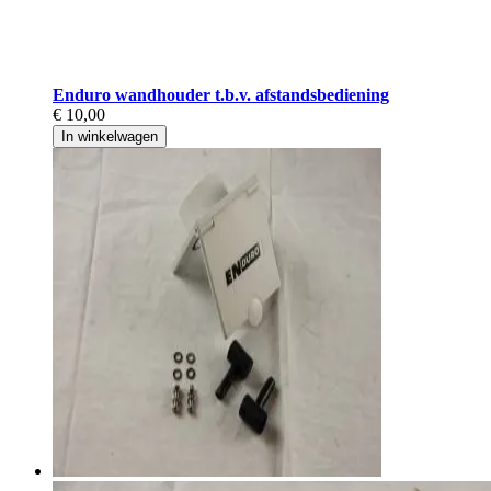
Enduro wandhouder t.b.v. afstandsbediening
€ 10,00
In winkelwagen