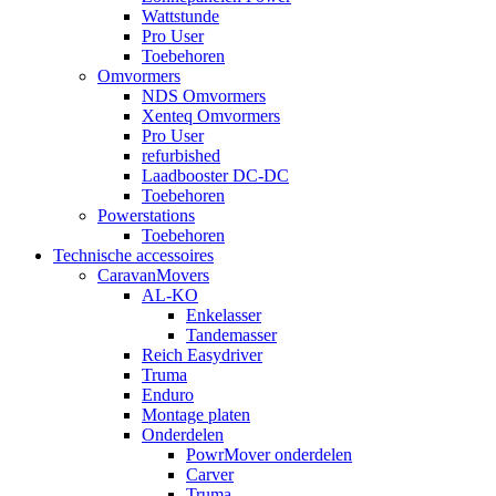
Wattstunde
Pro User
Toebehoren
Omvormers
NDS Omvormers
Xenteq Omvormers
Pro User
refurbished
Laadbooster DC-DC
Toebehoren
Powerstations
Toebehoren
Technische accessoires
CaravanMovers
AL-KO
Enkelasser
Tandemasser
Reich Easydriver
Truma
Enduro
Montage platen
Onderdelen
PowrMover onderdelen
Carver
Truma