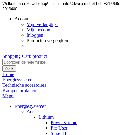
Welkom in onze webshop! E-mail: info@ikwilum.nl of bel: +31(0)85-
2013480.
Account
Mijn verlanglijst
Mijn account
Inloggen
Producten vergelijken
Shopping Cart:
product
Zoek
Home
Energiesystemen
Technische accessoires
Kampeerartikelen
Menu
Energiesystemen
Accu's
Lithium
PowerXtreme
Pro User
Super B