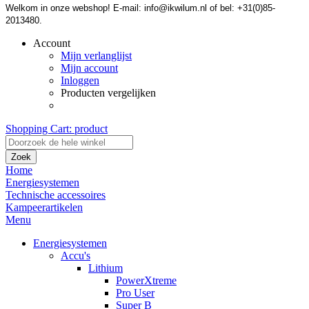
Welkom in onze webshop! E-mail: info@ikwilum.nl of bel: +31(0)85-
2013480.
Account
Mijn verlanglijst
Mijn account
Inloggen
Producten vergelijken
Shopping Cart:
product
Zoek
Home
Energiesystemen
Technische accessoires
Kampeerartikelen
Menu
Energiesystemen
Accu's
Lithium
PowerXtreme
Pro User
Super B