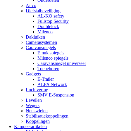
Onderdelen
Airco
Diefstalbeveiliging
AL-KO safety
Fullstop Security
Doublelock
Milenco
Dakluiken
Camerasystemen
Caravanspiegels
Emuk spiegels
Milenco spiegels
Caravanspiegel universeel
Toebehoren
Gadgets
E-Trailer
ALFA Network
Luchtvering
SMV E-Suspension
Levellen
Wegers
Neuswielen
Stabilisatiekoppelingen
Koppelingen
Kampeerartikelen