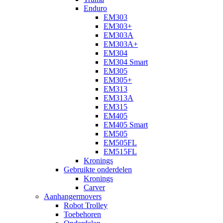
Enduro
EM303
EM303+
EM303A
EM303A+
EM304
EM304 Smart
EM305
EM305+
EM313
EM313A
EM315
EM405
EM405 Smart
EM505
EM505FL
EM515FL
Kronings
Gebruikte onderdelen
Kronings
Carver
Aanhangermovers
Robot Trolley
Toebehoren