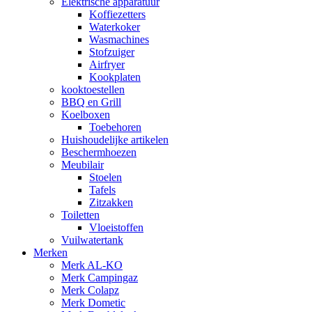
Elektrische apparatuur
Koffiezetters
Waterkoker
Wasmachines
Stofzuiger
Airfryer
Kookplaten
kooktoestellen
BBQ en Grill
Koelboxen
Toebehoren
Huishoudelijke artikelen
Beschermhoezen
Meubilair
Stoelen
Tafels
Zitzakken
Toiletten
Vloeistoffen
Vuilwatertank
Merken
Merk AL-KO
Merk Campingaz
Merk Colapz
Merk Dometic