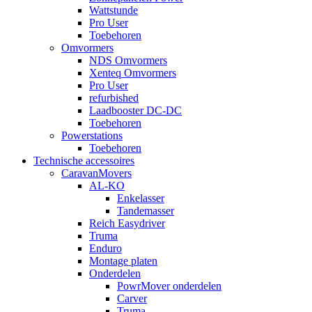
Wattstunde
Pro User
Toebehoren
Omvormers
NDS Omvormers
Xenteq Omvormers
Pro User
refurbished
Laadbooster DC-DC
Toebehoren
Powerstations
Toebehoren
Technische accessoires
CaravanMovers
AL-KO
Enkelasser
Tandemasser
Reich Easydriver
Truma
Enduro
Montage platen
Onderdelen
PowrMover onderdelen
Carver
Truma