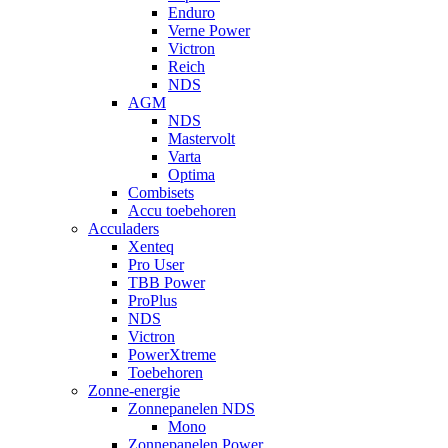
Enduro
Verne Power
Victron
Reich
NDS
AGM
NDS
Mastervolt
Varta
Optima
Combisets
Accu toebehoren
Acculaders
Xenteq
Pro User
TBB Power
ProPlus
NDS
Victron
PowerXtreme
Toebehoren
Zonne-energie
Zonnepanelen NDS
Mono
Zonnepanelen Power