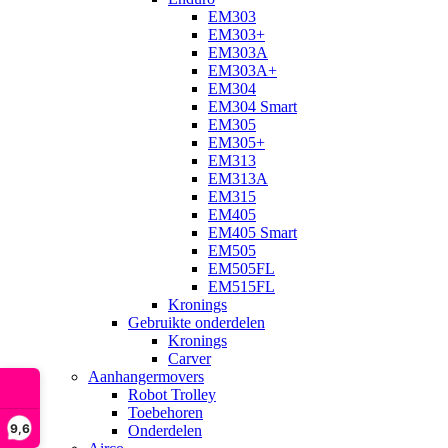
EM303
EM303+
EM303A
EM303A+
EM304
EM304 Smart
EM305
EM305+
EM313
EM313A
EM315
EM405
EM405 Smart
EM505
EM505FL
EM515FL
Kronings
Gebruikte onderdelen
Kronings
Carver
Aanhangermovers
Robot Trolley
Toebehoren
9,6
Onderdelen