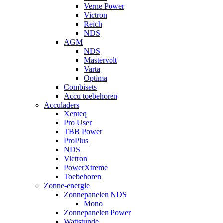
Verne Power
Victron
Reich
NDS
AGM
NDS
Mastervolt
Varta
Optima
Combisets
Accu toebehoren
Acculaders
Xenteq
Pro User
TBB Power
ProPlus
NDS
Victron
PowerXtreme
Toebehoren
Zonne-energie
Zonnepanelen NDS
Mono
Zonnepanelen Power
Wattstunde