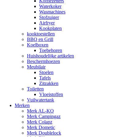
Koffiezetters
Waterkoker
Wasmachines
Stofzuiger
Airfryer
Kookplaten
kooktoestellen
BBQ en Grill
Koelboxen
Toebehoren
Huishoudelijke artikelen
Beschermhoezen
Meubilair
Stoelen
Tafels
Zitzakken
Toiletten
Vloeistoffen
Vuilwatertank
Merken
Merk AL-KO
Merk Campingaz
Merk Colapz
Merk Dometic
Merk Doublelock