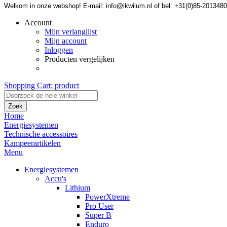
Welkom in onze webshop! E-mail: info@ikwilum.nl of bel: +31(0)85-2013480
Account
Mijn verlanglijst
Mijn account
Inloggen
Producten vergelijken
Shopping Cart:
product
Zoek
Home
Energiesystemen
Technische accessoires
Kampeerartikelen
Menu
Energiesystemen
Accu's
Lithium
PowerXtreme
Pro User
Super B
Enduro