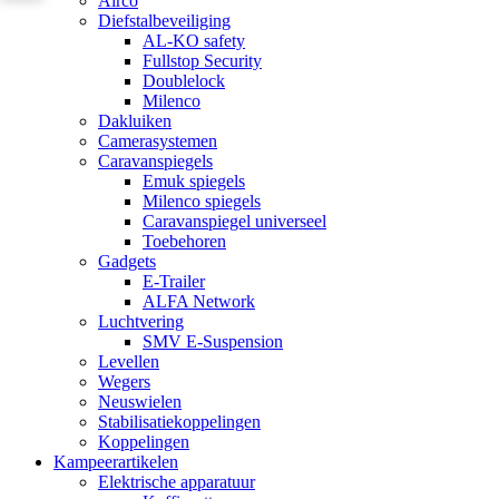
Airco
Diefstalbeveiliging
AL-KO safety
Fullstop Security
Doublelock
Milenco
Dakluiken
Camerasystemen
Caravanspiegels
Emuk spiegels
Milenco spiegels
Caravanspiegel universeel
Toebehoren
Gadgets
E-Trailer
ALFA Network
Luchtvering
SMV E-Suspension
Levellen
Wegers
Neuswielen
Stabilisatiekoppelingen
Koppelingen
Kampeerartikelen
Elektrische apparatuur