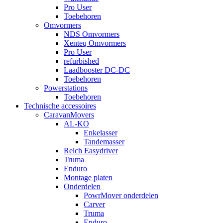
Pro User
Toebehoren
Omvormers
NDS Omvormers
Xenteq Omvormers
Pro User
refurbished
Laadbooster DC-DC
Toebehoren
Powerstations
Toebehoren
Technische accessoires
CaravanMovers
AL-KO
Enkelasser
Tandemasser
Reich Easydriver
Truma
Enduro
Montage platen
Onderdelen
PowrMover onderdelen
Carver
Truma
Enduro