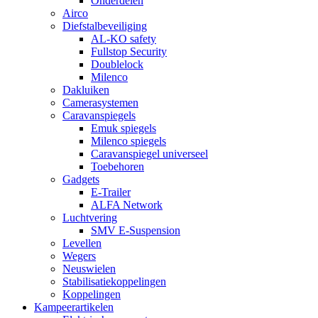
Onderdelen
Airco
Diefstalbeveiliging
AL-KO safety
Fullstop Security
Doublelock
Milenco
Dakluiken
Camerasystemen
Caravanspiegels
Emuk spiegels
Milenco spiegels
Caravanspiegel universeel
Toebehoren
Gadgets
E-Trailer
ALFA Network
Luchtvering
SMV E-Suspension
Levellen
Wegers
Neuswielen
Stabilisatiekoppelingen
Koppelingen
Kampeerartikelen