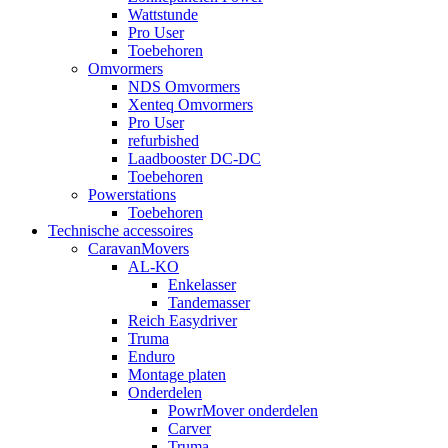
Wattstunde
Pro User
Toebehoren
Omvormers
NDS Omvormers
Xenteq Omvormers
Pro User
refurbished
Laadbooster DC-DC
Toebehoren
Powerstations
Toebehoren
Technische accessoires
CaravanMovers
AL-KO
Enkelasser
Tandemasser
Reich Easydriver
Truma
Enduro
Montage platen
Onderdelen
PowrMover onderdelen
Carver
Truma