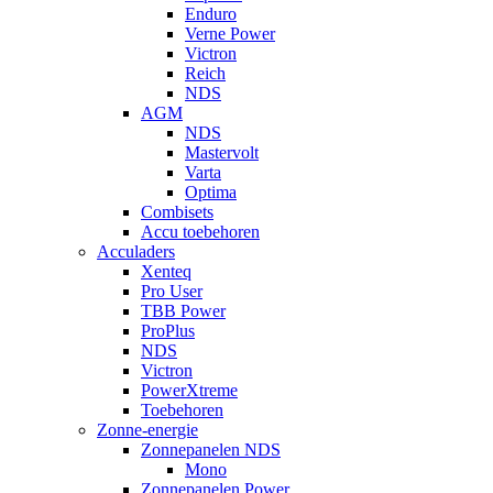
Enduro
Verne Power
Victron
Reich
NDS
AGM
NDS
Mastervolt
Varta
Optima
Combisets
Accu toebehoren
Acculaders
Xenteq
Pro User
TBB Power
ProPlus
NDS
Victron
PowerXtreme
Toebehoren
Zonne-energie
Zonnepanelen NDS
Mono
Zonnepanelen Power