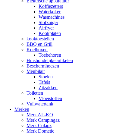
Elektrische apparatuur
Koffiezetters
Waterkoker
Wasmachines
Stofzuiger
Airfryer
Kookplaten
kooktoestellen
BBQ en Grill
Koelboxen
Toebehoren
Huishoudelijke artikelen
Beschermhoezen
Meubilair
Stoelen
Tafels
Zitzakken
Toiletten
Vloeistoffen
Vuilwatertank
Merken
Merk AL-KO
Merk Campingaz
Merk Colapz
Merk Dometic