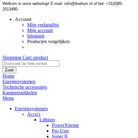
Welkom in onze webshop! E-mail: info@ikwilum.nl of bel: +31(0)85-
2013480.
Account
Mijn verlanglijst
Mijn account
Inloggen
Producten vergelijken
Shopping Cart:
product
Zoek
Home
Energiesystemen
Technische accessoires
Kampeerartikelen
Menu
Energiesystemen
Accu's
Lithium
PowerXtreme
Pro User
Super B