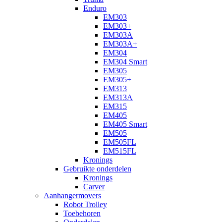
Enduro
EM303
EM303+
EM303A
EM303A+
EM304
EM304 Smart
EM305
EM305+
EM313
EM313A
EM315
EM405
EM405 Smart
EM505
EM505FL
EM515FL
Kronings
Gebruikte onderdelen
Kronings
Carver
Aanhangermovers
Robot Trolley
Toebehoren