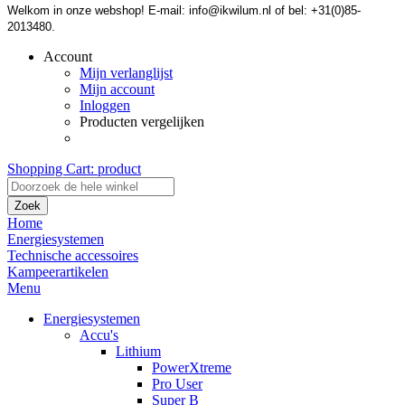
Welkom in onze webshop! E-mail: info@ikwilum.nl of bel: +31(0)85-
2013480.
Account
Mijn verlanglijst
Mijn account
Inloggen
Producten vergelijken
Shopping Cart:
product
Zoek
Home
Energiesystemen
Technische accessoires
Kampeerartikelen
Menu
Energiesystemen
Accu's
Lithium
PowerXtreme
Pro User
Super B