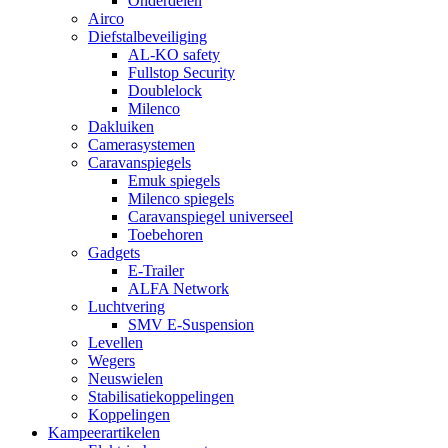
Onderdelen
Airco
Diefstalbeveiliging
AL-KO safety
Fullstop Security
Doublelock
Milenco
Dakluiken
Camerasystemen
Caravanspiegels
Emuk spiegels
Milenco spiegels
Caravanspiegel universeel
Toebehoren
Gadgets
E-Trailer
ALFA Network
Luchtvering
SMV E-Suspension
Levellen
Wegers
Neuswielen
Stabilisatiekoppelingen
Koppelingen
Kampeerartikelen