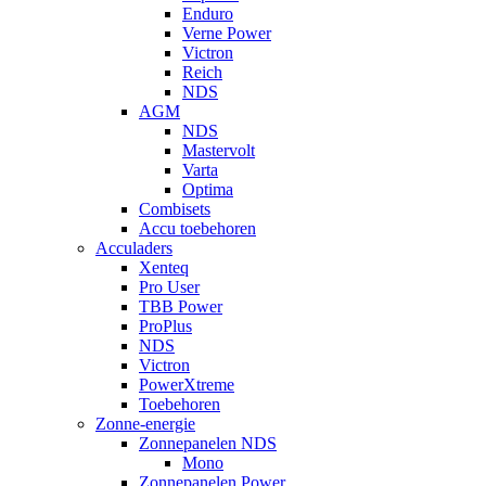
Enduro
Verne Power
Victron
Reich
NDS
AGM
NDS
Mastervolt
Varta
Optima
Combisets
Accu toebehoren
Acculaders
Xenteq
Pro User
TBB Power
ProPlus
NDS
Victron
PowerXtreme
Toebehoren
Zonne-energie
Zonnepanelen NDS
Mono
Zonnepanelen Power