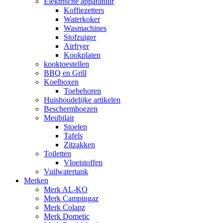
Elektrische apparatuur
Koffiezetters
Waterkoker
Wasmachines
Stofzuiger
Airfryer
Kookplaten
kooktoestellen
BBQ en Grill
Koelboxen
Toebehoren
Huishoudelijke artikelen
Beschermhoezen
Meubilair
Stoelen
Tafels
Zitzakken
Toiletten
Vloeistoffen
Vuilwatertank
Merken
Merk AL-KO
Merk Campingaz
Merk Colapz
Merk Dometic