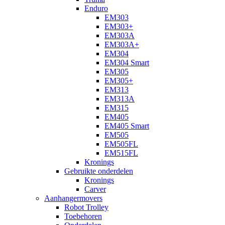
Enduro
EM303
EM303+
EM303A
EM303A+
EM304
EM304 Smart
EM305
EM305+
EM313
EM313A
EM315
EM405
EM405 Smart
EM505
EM505FL
EM515FL
Kronings
Gebruikte onderdelen
Kronings
Carver
Aanhangermovers
Robot Trolley
Toebehoren