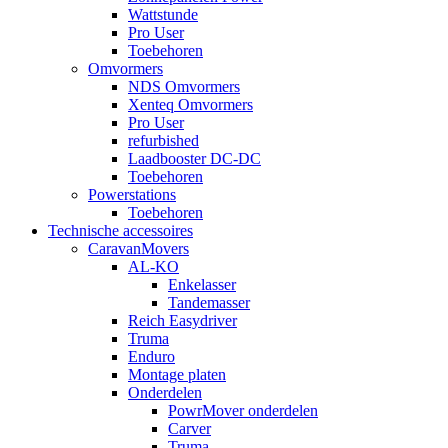
Wattstunde
Pro User
Toebehoren
Omvormers
NDS Omvormers
Xenteq Omvormers
Pro User
refurbished
Laadbooster DC-DC
Toebehoren
Powerstations
Toebehoren
Technische accessoires
CaravanMovers
AL-KO
Enkelasser
Tandemasser
Reich Easydriver
Truma
Enduro
Montage platen
Onderdelen
PowrMover onderdelen
Carver
Truma