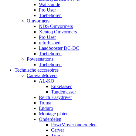
Wattstunde
Pro User
Toebehoren
Omvormers
NDS Omvormers
Xenteq Omvormers
Pro User
refurbished
Laadbooster DC-DC
Toebehoren
Powerstations
Toebehoren
Technische accessoires
CaravanMovers
AL-KO
Enkelasser
Tandemasser
Reich Easydriver
Truma
Enduro
Montage platen
Onderdelen
PowrMover onderdelen
Carver
Truma