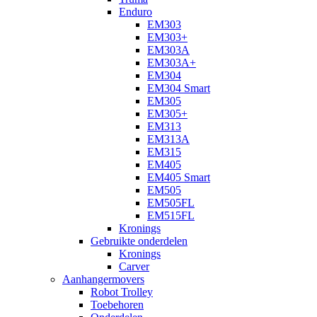
Enduro
EM303
EM303+
EM303A
EM303A+
EM304
EM304 Smart
EM305
EM305+
EM313
EM313A
EM315
EM405
EM405 Smart
EM505
EM505FL
EM515FL
Kronings
Gebruikte onderdelen
Kronings
Carver
Aanhangermovers
Robot Trolley
Toebehoren