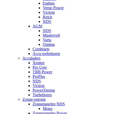
Enduro
Verne Power
Victron
Reich
NDS
AGM
NDS
Mastervolt
Varta
Optima
Combisets
Accu toebehoren
Acculaders
Xenteq
Pro User
TBB Power
ProPlus
NDS
Victron
PowerXtreme
Toebehoren
Zonne-energie
Zonnepanelen NDS
Mono
Zonnepanelen Power