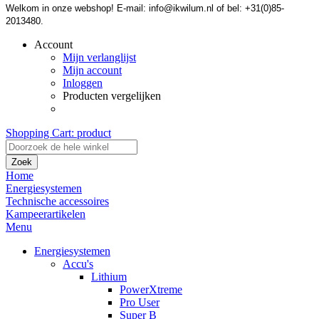
Welkom in onze webshop! E-mail: info@ikwilum.nl of bel: +31(0)85-
2013480.
Account
Mijn verlanglijst
Mijn account
Inloggen
Producten vergelijken
Shopping Cart:
product
Zoek
Home
Energiesystemen
Technische accessoires
Kampeerartikelen
Menu
Energiesystemen
Accu's
Lithium
PowerXtreme
Pro User
Super B