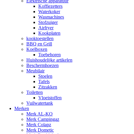
Elektrische apparatuur
Koffiezetters
Waterkoker
Wasmachines
Stofzuiger
Airfryer
Kookplaten
kooktoestellen
BBQ en Grill
Koelboxen
Toebehoren
Huishoudelijke artikelen
Beschermhoezen
Meubilair
Stoelen
Tafels
Zitzakken
Toiletten
Vloeistoffen
Vuilwatertank
Merken
Merk AL-KO
Merk Campingaz
Merk Colapz
Merk Dometic