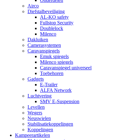
Onderdelen
Airco
Diefstalbeveiliging
AL-KO safety
Fullstop Security
Doublelock
Milenco
Dakluiken
Camerasystemen
Caravanspiegels
Emuk spiegels
Milenco spiegels
Caravanspiegel universeel
Toebehoren
Gadgets
E-Trailer
ALFA Network
Luchtvering
SMV E-Suspension
Levellen
Wegers
Neuswielen
Stabilisatiekoppelingen
Koppelingen
Kampeerartikelen