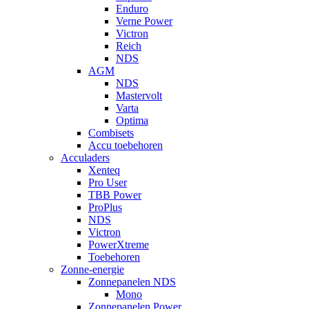
Enduro
Verne Power
Victron
Reich
NDS
AGM
NDS
Mastervolt
Varta
Optima
Combisets
Accu toebehoren
Acculaders
Xenteq
Pro User
TBB Power
ProPlus
NDS
Victron
PowerXtreme
Toebehoren
Zonne-energie
Zonnepanelen NDS
Mono
Zonnepanelen Power