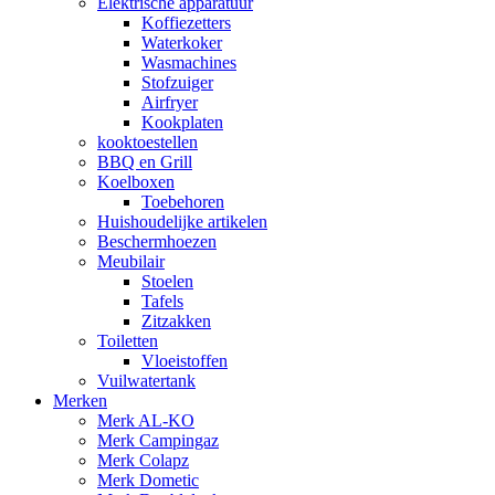
Elektrische apparatuur
Koffiezetters
Waterkoker
Wasmachines
Stofzuiger
Airfryer
Kookplaten
kooktoestellen
BBQ en Grill
Koelboxen
Toebehoren
Huishoudelijke artikelen
Beschermhoezen
Meubilair
Stoelen
Tafels
Zitzakken
Toiletten
Vloeistoffen
Vuilwatertank
Merken
Merk AL-KO
Merk Campingaz
Merk Colapz
Merk Dometic