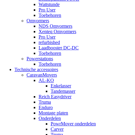
Wattstunde
Pro User
Toebehoren
Omvormers
NDS Omvormers
Xenteq Omvormers
Pro User
refurbished
Laadbooster DC-DC
Toebehoren
Powerstations
Toebehoren
Technische accessoires
CaravanMovers
AL-KO
Enkelasser
Tandemasser
Reich Easydriver
Truma
Enduro
Montage platen
Onderdelen
PowrMover onderdelen
Carver
Truma