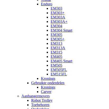
Enduro
EM303
EM303+
EM303A
EM303A+
EM304
EM304 Smart
EM305
EM305+
EM313
EM313A
EM315
EM405
EM405 Smart
EM505
EM505FL
EM515FL
Kronings
Gebruikte onderdelen
Kronings
Carver
Aanhangermovers
Robot Trolley
Toebehoren