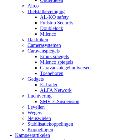
Onderdelen
Airco
Diefstalbeveiliging
AL-KO safety
Fullstop Security
Doublelock
Milenco
Dakluiken
Camerasystemen
Caravanspiegels
Emuk spiegels
Milenco spiegels
Caravanspiegel universeel
Toebehoren
Gadgets
E-Trailer
ALFA Network
Luchtvering
SMV E-Suspension
Levellen
Wegers
Neuswielen
Stabilisatiekoppelingen
Koppelingen
Kampeerartikelen