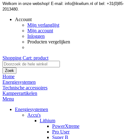
Welkom in onze webshop! E-mail: info@ikwilum.nl of bel: +31(0)85-
2013480.
Account
Mijn verlanglijst
Mijn account
Inloggen
Producten vergelijken
Shopping Cart:
product
Zoek
Home
Energiesystemen
Technische accessoires
Kampeerartikelen
Menu
Energiesystemen
Accu's
Lithium
PowerXtreme
Pro User
Super B