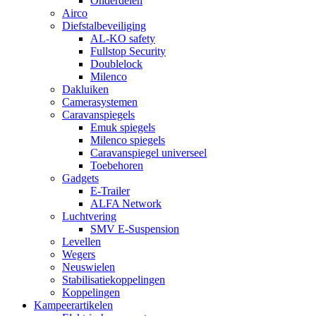
Onderdelen
Airco
Diefstalbeveiliging
AL-KO safety
Fullstop Security
Doublelock
Milenco
Dakluiken
Camerasystemen
Caravanspiegels
Emuk spiegels
Milenco spiegels
Caravanspiegel universeel
Toebehoren
Gadgets
E-Trailer
ALFA Network
Luchtvering
SMV E-Suspension
Levellen
Wegers
Neuswielen
Stabilisatiekoppelingen
Koppelingen
Kampeerartikelen