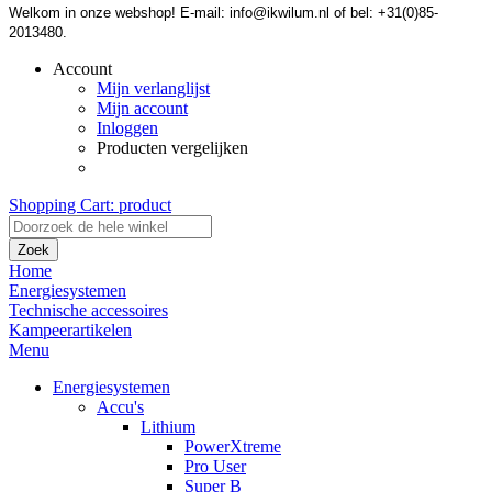
Welkom in onze webshop! E-mail: info@ikwilum.nl of bel: +31(0)85-
2013480.
Account
Mijn verlanglijst
Mijn account
Inloggen
Producten vergelijken
Shopping Cart:
product
Zoek
Home
Energiesystemen
Technische accessoires
Kampeerartikelen
Menu
Energiesystemen
Accu's
Lithium
PowerXtreme
Pro User
Super B