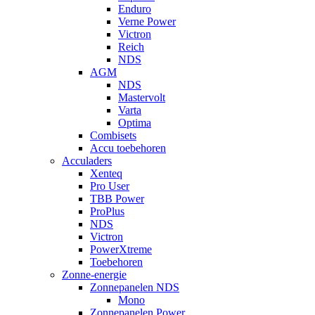
Enduro
Verne Power
Victron
Reich
NDS
AGM
NDS
Mastervolt
Varta
Optima
Combisets
Accu toebehoren
Acculaders
Xenteq
Pro User
TBB Power
ProPlus
NDS
Victron
PowerXtreme
Toebehoren
Zonne-energie
Zonnepanelen NDS
Mono
Zonnepanelen Power