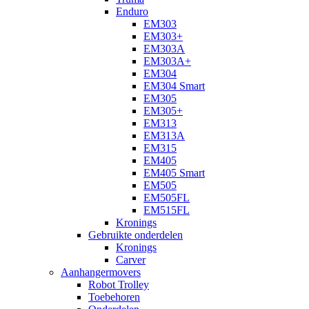
Enduro
EM303
EM303+
EM303A
EM303A+
EM304
EM304 Smart
EM305
EM305+
EM313
EM313A
EM315
EM405
EM405 Smart
EM505
EM505FL
EM515FL
Kronings
Gebruikte onderdelen
Kronings
Carver
Aanhangermovers
Robot Trolley
Toebehoren