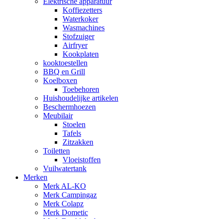
Elektrische apparatuur
Koffiezetters
Waterkoker
Wasmachines
Stofzuiger
Airfryer
Kookplaten
kooktoestellen
BBQ en Grill
Koelboxen
Toebehoren
Huishoudelijke artikelen
Beschermhoezen
Meubilair
Stoelen
Tafels
Zitzakken
Toiletten
Vloeistoffen
Vuilwatertank
Merken
Merk AL-KO
Merk Campingaz
Merk Colapz
Merk Dometic