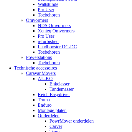
Wattstunde
Pro User
Toebehoren
Omvormers
NDS Omvormers
Xenteq Omvormers
Pro User
refurbished
Laadbooster DC-DC
Toebehoren
Powerstations
Toebehoren
Technische accessoires
CaravanMovers
AL-KO
Enkelasser
Tandemasser
Reich Easydriver
Truma
Enduro
Montage platen
Onderdelen
PowrMover onderdelen
Carver
Truma