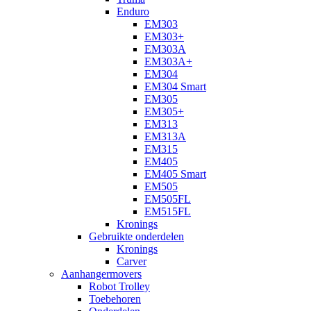
Enduro
EM303
EM303+
EM303A
EM303A+
EM304
EM304 Smart
EM305
EM305+
EM313
EM313A
EM315
EM405
EM405 Smart
EM505
EM505FL
EM515FL
Kronings
Gebruikte onderdelen
Kronings
Carver
Aanhangermovers
Robot Trolley
Toebehoren