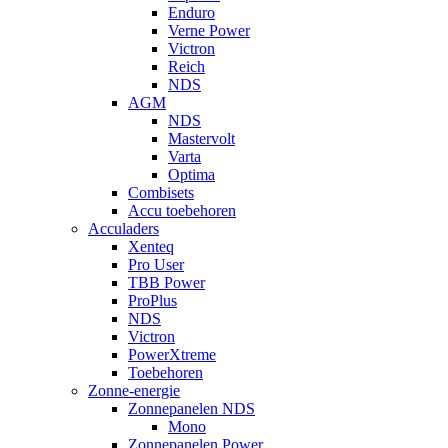
Enduro
Verne Power
Victron
Reich
NDS
AGM
NDS
Mastervolt
Varta
Optima
Combisets
Accu toebehoren
Acculaders
Xenteq
Pro User
TBB Power
ProPlus
NDS
Victron
PowerXtreme
Toebehoren
Zonne-energie
Zonnepanelen NDS
Mono
Zonnepanelen Power