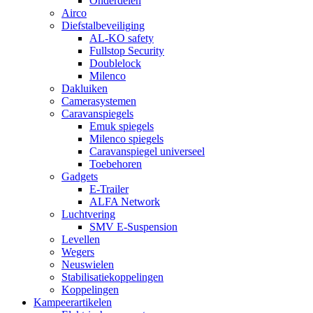
Onderdelen
Airco
Diefstalbeveiliging
AL-KO safety
Fullstop Security
Doublelock
Milenco
Dakluiken
Camerasystemen
Caravanspiegels
Emuk spiegels
Milenco spiegels
Caravanspiegel universeel
Toebehoren
Gadgets
E-Trailer
ALFA Network
Luchtvering
SMV E-Suspension
Levellen
Wegers
Neuswielen
Stabilisatiekoppelingen
Koppelingen
Kampeerartikelen