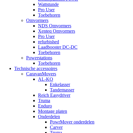
Wattstunde
Pro User
Toebehoren
Omvormers
NDS Omvormers
Xenteq Omvormers
Pro User
refurbished
Laadbooster DC-DC
Toebehoren
Powerstations
Toebehoren
Technische accessoires
CaravanMovers
AL-KO
Enkelasser
Tandemasser
Reich Easydriver
Truma
Enduro
Montage platen
Onderdelen
PowrMover onderdelen
Carver
Truma