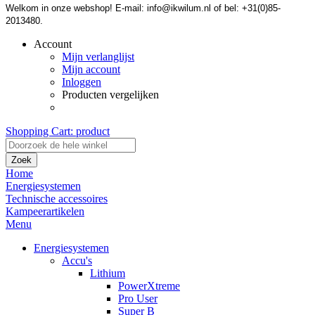
Welkom in onze webshop! E-mail: info@ikwilum.nl of bel: +31(0)85-
2013480.
Account
Mijn verlanglijst
Mijn account
Inloggen
Producten vergelijken
Shopping Cart:
product
Zoek
Home
Energiesystemen
Technische accessoires
Kampeerartikelen
Menu
Energiesystemen
Accu's
Lithium
PowerXtreme
Pro User
Super B