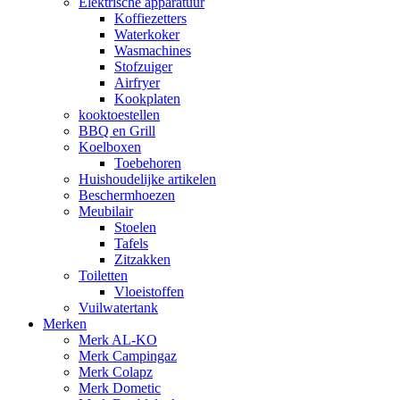
Elektrische apparatuur
Koffiezetters
Waterkoker
Wasmachines
Stofzuiger
Airfryer
Kookplaten
kooktoestellen
BBQ en Grill
Koelboxen
Toebehoren
Huishoudelijke artikelen
Beschermhoezen
Meubilair
Stoelen
Tafels
Zitzakken
Toiletten
Vloeistoffen
Vuilwatertank
Merken
Merk AL-KO
Merk Campingaz
Merk Colapz
Merk Dometic