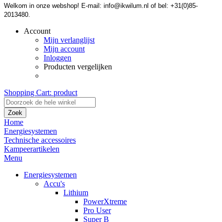
Welkom in onze webshop! E-mail: info@ikwilum.nl of bel: +31(0)85-
2013480.
Account
Mijn verlanglijst
Mijn account
Inloggen
Producten vergelijken
Shopping Cart:
product
Zoek
Home
Energiesystemen
Technische accessoires
Kampeerartikelen
Menu
Energiesystemen
Accu's
Lithium
PowerXtreme
Pro User
Super B