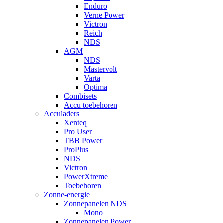
Enduro
Verne Power
Victron
Reich
NDS
AGM
NDS
Mastervolt
Varta
Optima
Combisets
Accu toebehoren
Acculaders
Xenteq
Pro User
TBB Power
ProPlus
NDS
Victron
PowerXtreme
Toebehoren
Zonne-energie
Zonnepanelen NDS
Mono
Zonnepanelen Power