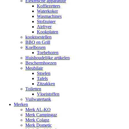
Elektrische apparatuur
Koffiezetters
Waterkoker
Wasmachines
Stofzuiger
Airfryer
Kookplaten
kooktoestellen
BBQ en Grill
Koelboxen
Toebehoren
Huishoudelijke artikelen
Beschermhoezen
Meubilair
Stoelen
Tafels
Zitzakken
Toiletten
Vloeistoffen
Vuilwatertank
Merken
Merk AL-KO
Merk Campingaz
Merk Colapz
Merk Dometic