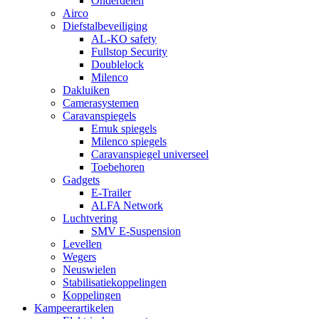
Onderdelen
Airco
Diefstalbeveiliging
AL-KO safety
Fullstop Security
Doublelock
Milenco
Dakluiken
Camerasystemen
Caravanspiegels
Emuk spiegels
Milenco spiegels
Caravanspiegel universeel
Toebehoren
Gadgets
E-Trailer
ALFA Network
Luchtvering
SMV E-Suspension
Levellen
Wegers
Neuswielen
Stabilisatiekoppelingen
Koppelingen
Kampeerartikelen