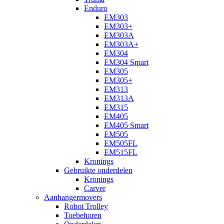
Enduro
EM303
EM303+
EM303A
EM303A+
EM304
EM304 Smart
EM305
EM305+
EM313
EM313A
EM315
EM405
EM405 Smart
EM505
EM505FL
EM515FL
Kronings
Gebruikte onderdelen
Kronings
Carver
Aanhangermovers
Robot Trolley
Toebehoren