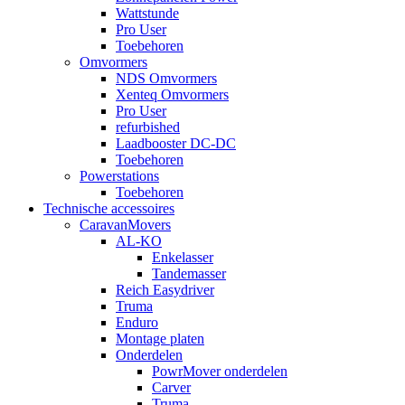
Wattstunde
Pro User
Toebehoren
Omvormers
NDS Omvormers
Xenteq Omvormers
Pro User
refurbished
Laadbooster DC-DC
Toebehoren
Powerstations
Toebehoren
Technische accessoires
CaravanMovers
AL-KO
Enkelasser
Tandemasser
Reich Easydriver
Truma
Enduro
Montage platen
Onderdelen
PowrMover onderdelen
Carver
Truma