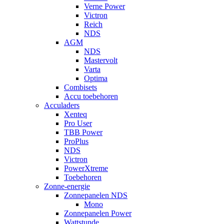
Verne Power
Victron
Reich
NDS
AGM
NDS
Mastervolt
Varta
Optima
Combisets
Accu toebehoren
Acculaders
Xenteq
Pro User
TBB Power
ProPlus
NDS
Victron
PowerXtreme
Toebehoren
Zonne-energie
Zonnepanelen NDS
Mono
Zonnepanelen Power
Wattstunde