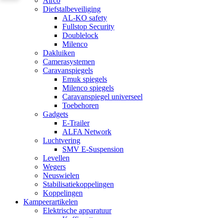
Airco
Diefstalbeveiliging
AL-KO safety
Fullstop Security
Doublelock
Milenco
Dakluiken
Camerasystemen
Caravanspiegels
Emuk spiegels
Milenco spiegels
Caravanspiegel universeel
Toebehoren
Gadgets
E-Trailer
ALFA Network
Luchtvering
SMV E-Suspension
Levellen
Wegers
Neuswielen
Stabilisatiekoppelingen
Koppelingen
Kampeerartikelen
Elektrische apparatuur