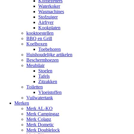
Koffiezetters
Waterkoker
Wasmachines
Stofzuiger
Airfryer
Kookplaten
kooktoestellen
BBQ en Grill
Koelboxen
Toebehoren
Huishoudelijke artikelen
Beschermhoezen
Meubilair
Stoelen
Tafels
Zitzakken
Toiletten
Vloeistoffen
Vuilwatertank
Merken
Merk AL-KO
Merk Campingaz
Merk Colapz
Merk Dometic
Merk Doublelock