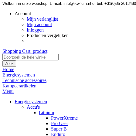
Welkom in onze webshop! E-mail: info@ikwilum.nl of bel: +31(0)85-2013480
Account
Mijn verlanglijst
Mijn account
Inloggen
Producten vergelijken
Shopping Cart:
product
Zoek
Home
Energiesystemen
Technische accessoires
Kampeerartikelen
Menu
Energiesystemen
Accu's
Lithium
PowerXtreme
Pro User
Super B
Enduro