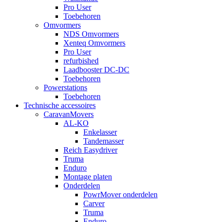
Pro User
Toebehoren
Omvormers
NDS Omvormers
Xenteq Omvormers
Pro User
refurbished
Laadbooster DC-DC
Toebehoren
Powerstations
Toebehoren
Technische accessoires
CaravanMovers
AL-KO
Enkelasser
Tandemasser
Reich Easydriver
Truma
Enduro
Montage platen
Onderdelen
PowrMover onderdelen
Carver
Truma
Enduro