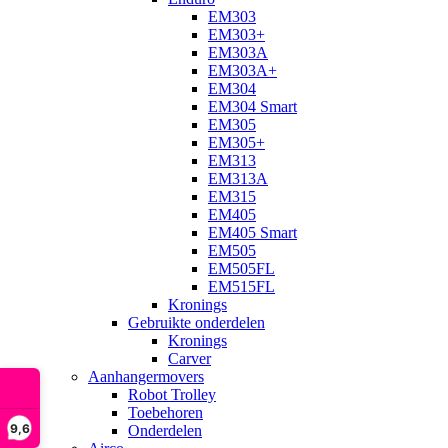
EM303
EM303+
EM303A
EM303A+
EM304
EM304 Smart
EM305
EM305+
EM313
EM313A
EM315
EM405
EM405 Smart
EM505
EM505FL
EM515FL
Kronings
Gebruikte onderdelen
Kronings
Carver
Aanhangermovers
Robot Trolley
Toebehoren
9,6
Onderdelen