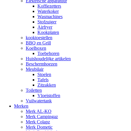
Elektrische apparatuur
Koffiezetters
Waterkoker
Wasmachines
Stofzuiger
Airfryer
Kookplaten
kooktoestellen
BBQ en Grill
Koelboxen
Toebehoren
Huishoudelijke artikelen
Beschermhoezen
Meubilair
Stoelen
Tafels
Zitzakken
Toiletten
Vloeistoffen
Vuilwatertank
Merken
Merk AL-KO
Merk Campingaz
Merk Colapz
Merk Dometic