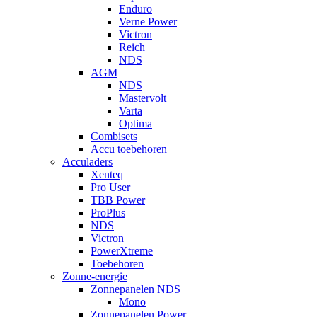
Enduro
Verne Power
Victron
Reich
NDS
AGM
NDS
Mastervolt
Varta
Optima
Combisets
Accu toebehoren
Acculaders
Xenteq
Pro User
TBB Power
ProPlus
NDS
Victron
PowerXtreme
Toebehoren
Zonne-energie
Zonnepanelen NDS
Mono
Zonnepanelen Power