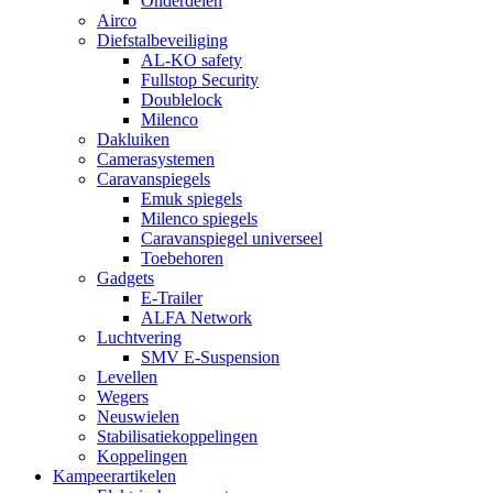
Onderdelen
Airco
Diefstalbeveiliging
AL-KO safety
Fullstop Security
Doublelock
Milenco
Dakluiken
Camerasystemen
Caravanspiegels
Emuk spiegels
Milenco spiegels
Caravanspiegel universeel
Toebehoren
Gadgets
E-Trailer
ALFA Network
Luchtvering
SMV E-Suspension
Levellen
Wegers
Neuswielen
Stabilisatiekoppelingen
Koppelingen
Kampeerartikelen