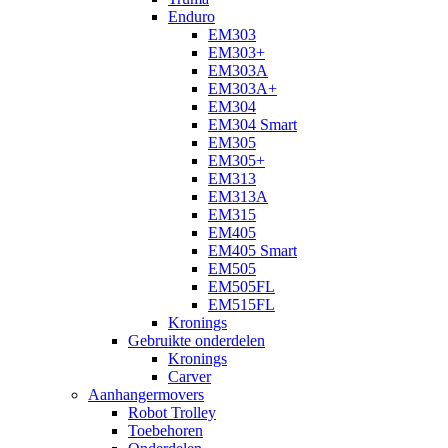
Enduro
EM303
EM303+
EM303A
EM303A+
EM304
EM304 Smart
EM305
EM305+
EM313
EM313A
EM315
EM405
EM405 Smart
EM505
EM505FL
EM515FL
Kronings
Gebruikte onderdelen
Kronings
Carver
Aanhangermovers
Robot Trolley
Toebehoren