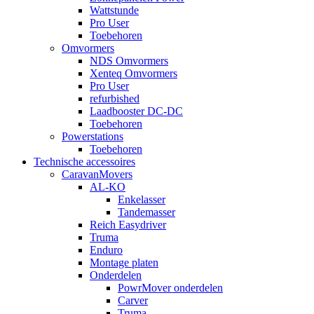
Wattstunde
Pro User
Toebehoren
Omvormers
NDS Omvormers
Xenteq Omvormers
Pro User
refurbished
Laadbooster DC-DC
Toebehoren
Powerstations
Toebehoren
Technische accessoires
CaravanMovers
AL-KO
Enkelasser
Tandemasser
Reich Easydriver
Truma
Enduro
Montage platen
Onderdelen
PowrMover onderdelen
Carver
Truma