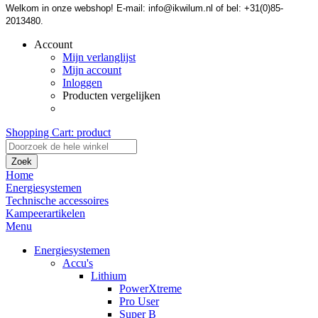
Welkom in onze webshop! E-mail: info@ikwilum.nl of bel: +31(0)85-
2013480.
Account
Mijn verlanglijst
Mijn account
Inloggen
Producten vergelijken
Shopping Cart:
product
Zoek
Home
Energiesystemen
Technische accessoires
Kampeerartikelen
Menu
Energiesystemen
Accu's
Lithium
PowerXtreme
Pro User
Super B