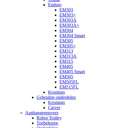
Enduro
EM303
EM303+
EM303A
EM303A+
EM304
EM304 Smart
EM305
EM305+
EM313
EM313A
EM315
EM405
EM405 Smart
EM505
EM505FL
EM515FL
Kronings
Gebruikte onderdelen
Kronings
Carver
Aanhangermovers
Robot Trolley
Toebehoren