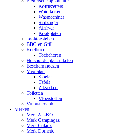
Elektrische apparatuur
Koffiezetters
Waterkoker
Wasmachines
Stofzuiger
Airfryer
Kookplaten
kooktoestellen
BBQ en Grill
Koelboxen
Toebehoren
Huishoudelijke artikelen
Beschermhoezen
Meubilair
Stoelen
Tafels
Zitzakken
Toiletten
Vloeistoffen
Vuilwatertank
Merken
Merk AL-KO
Merk Campingaz
Merk Colapz
Merk Dometic