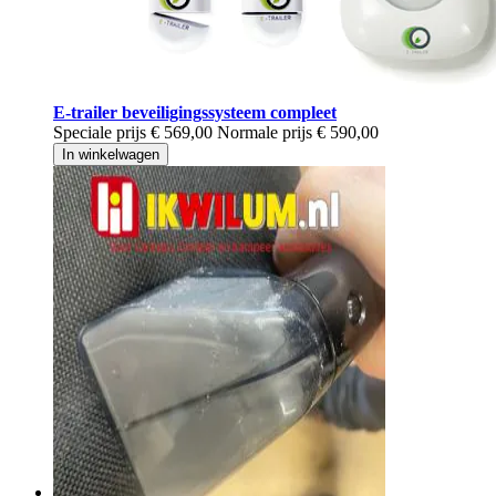
E-trailer beveiligingssysteem compleet
Speciale prijs
€ 569,00
Normale prijs
€ 590,00
In winkelwagen