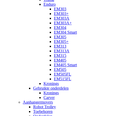
Enduro
EM303
EM303+
EM303A
EM303A+
EM304
EM304 Smart
EM305
EM305+
EM313
EM313A
EM315
EM405
EM405 Smart
EM505
EM505FL
EM515FL
Kronings
Gebruikte onderdelen
Kronings
Carver
Aanhangermovers
Robot Trolley
Toebehoren