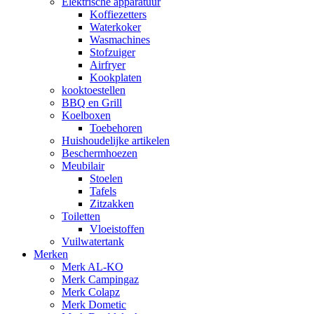
Elektrische apparatuur
Koffiezetters
Waterkoker
Wasmachines
Stofzuiger
Airfryer
Kookplaten
kooktoestellen
BBQ en Grill
Koelboxen
Toebehoren
Huishoudelijke artikelen
Beschermhoezen
Meubilair
Stoelen
Tafels
Zitzakken
Toiletten
Vloeistoffen
Vuilwatertank
Merken
Merk AL-KO
Merk Campingaz
Merk Colapz
Merk Dometic