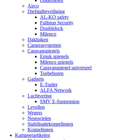
Onderdelen
Airco
Diefstalbeveiliging
AL-KO safety
Fullstop Security
Doublelock
Milenco
Dakluiken
Camerasystemen
Caravanspiegels
Emuk spiegels
Milenco spiegels
Caravanspiegel universeel
Toebehoren
Gadgets
E-Trailer
ALFA Network
Luchtvering
SMV E-Suspension
Levellen
Wegers
Neuswielen
Stabilisatiekoppelingen
Koppelingen
Kampeerartikelen