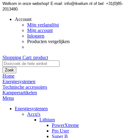
Welkom in onze webshop! E-mail: info@ikwilum.nl of bel: +31(0)85-
2013480.
Account
Mijn verlanglijst
Mijn account
Inloggen
Producten vergelijken
Shopping Cart:
product
Zoek
Home
Energiesystemen
Technische accessoires
Kampeerartikelen
Menu
Energiesystemen
Accu's
Lithium
PowerXtreme
Pro User
Super B