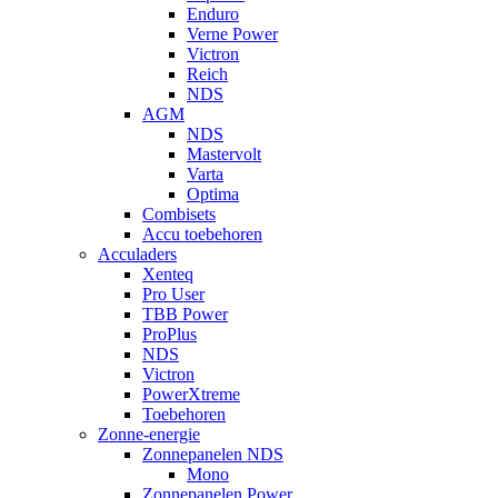
Enduro
Verne Power
Victron
Reich
NDS
AGM
NDS
Mastervolt
Varta
Optima
Combisets
Accu toebehoren
Acculaders
Xenteq
Pro User
TBB Power
ProPlus
NDS
Victron
PowerXtreme
Toebehoren
Zonne-energie
Zonnepanelen NDS
Mono
Zonnepanelen Power