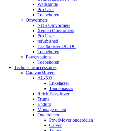
Wattstunde
Pro User
Toebehoren
Omvormers
NDS Omvormers
Xenteq Omvormers
Pro User
refurbished
Laadbooster DC-DC
Toebehoren
Powerstations
Toebehoren
Technische accessoires
CaravanMovers
AL-KO
Enkelasser
Tandemasser
Reich Easydriver
Truma
Enduro
Montage platen
Onderdelen
PowrMover onderdelen
Carver
Truma