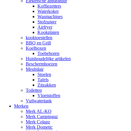
Elektrische apparatuur
Koffiezetters
Waterkoker
Wasmachines
Stofzuiger
Airfryer
Kookplaten
kooktoestellen
BBQ en Grill
Koelboxen
Toebehoren
Huishoudelijke artikelen
Beschermhoezen
Meubilair
Stoelen
Tafels
Zitzakken
Toiletten
Vloeistoffen
Vuilwatertank
Merken
Merk AL-KO
Merk Campingaz
Merk Colapz
Merk Dometic