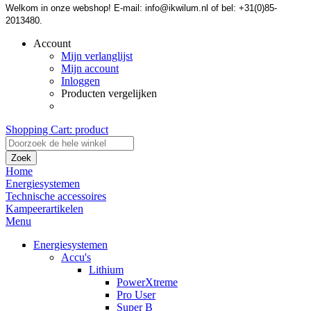
Welkom in onze webshop! E-mail: info@ikwilum.nl of bel: +31(0)85-
2013480.
Account
Mijn verlanglijst
Mijn account
Inloggen
Producten vergelijken
Shopping Cart:
product
Zoek
Home
Energiesystemen
Technische accessoires
Kampeerartikelen
Menu
Energiesystemen
Accu's
Lithium
PowerXtreme
Pro User
Super B