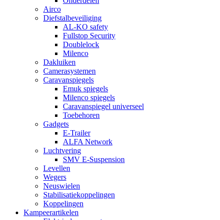
Onderdelen
Airco
Diefstalbeveiliging
AL-KO safety
Fullstop Security
Doublelock
Milenco
Dakluiken
Camerasystemen
Caravanspiegels
Emuk spiegels
Milenco spiegels
Caravanspiegel universeel
Toebehoren
Gadgets
E-Trailer
ALFA Network
Luchtvering
SMV E-Suspension
Levellen
Wegers
Neuswielen
Stabilisatiekoppelingen
Koppelingen
Kampeerartikelen