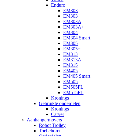
Enduro
EM303
EM303+
EM303A
EM303A+
EM304
EM304 Smart
EM305
EM305+
EM313
EM313A
EM315
EM405
EM405 Smart
EM505
EM505FL
EM515FL
Kronings
Gebruikte onderdelen
Kronings
Carver
Aanhangermovers
Robot Trolley
Toebehoren