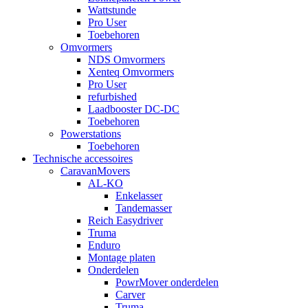
Wattstunde
Pro User
Toebehoren
Omvormers
NDS Omvormers
Xenteq Omvormers
Pro User
refurbished
Laadbooster DC-DC
Toebehoren
Powerstations
Toebehoren
Technische accessoires
CaravanMovers
AL-KO
Enkelasser
Tandemasser
Reich Easydriver
Truma
Enduro
Montage platen
Onderdelen
PowrMover onderdelen
Carver
Truma