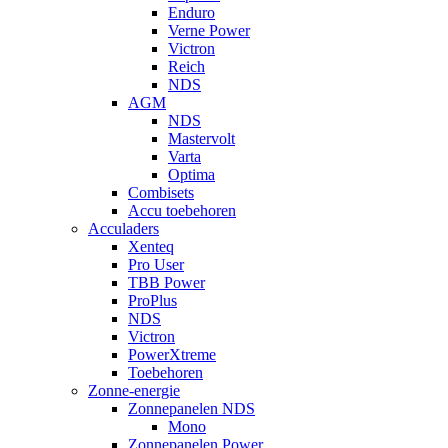
Enduro
Verne Power
Victron
Reich
NDS
AGM
NDS
Mastervolt
Varta
Optima
Combisets
Accu toebehoren
Acculaders
Xenteq
Pro User
TBB Power
ProPlus
NDS
Victron
PowerXtreme
Toebehoren
Zonne-energie
Zonnepanelen NDS
Mono
Zonnepanelen Power