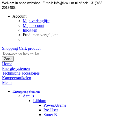
Welkom in onze webshop! E-mail: info@ikwilum.nl of bel: +31(0)85-
2013480.
Account
Mijn verlanglijst
Mijn account
Inloggen
Producten vergelijken
Shopping Cart:
product
Zoek
Home
Energiesystemen
Technische accessoires
Kampeerartikelen
Menu
Energiesystemen
Accu's
Lithium
PowerXtreme
Pro User
Super B