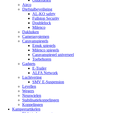
Onderdelen
Airco
Diefstalbeveiliging
AL-KO safety
Fullstop Security
Doublelock
Milenco
Dakluiken
Camerasystemen
Caravanspiegels
Emuk spiegels
Milenco spiegels
Caravanspiegel universeel
Toebehoren
Gadgets
E-Trailer
ALFA Network
Luchtvering
SMV E-Suspension
Levellen
Wegers
Neuswielen
Stabilisatiekoppelingen
Koppelingen
Kampeerartikelen