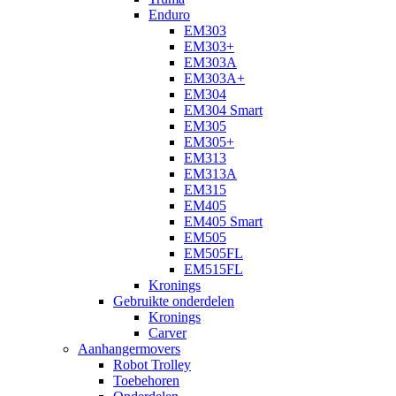
Enduro
EM303
EM303+
EM303A
EM303A+
EM304
EM304 Smart
EM305
EM305+
EM313
EM313A
EM315
EM405
EM405 Smart
EM505
EM505FL
EM515FL
Kronings
Gebruikte onderdelen
Kronings
Carver
Aanhangermovers
Robot Trolley
Toebehoren