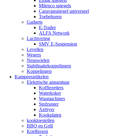
Emuk spiegels
Milenco spiegels
Caravanspiegel universeel
Toebehoren
Gadgets
E-Trailer
ALFA Network
Luchtvering
SMV E-Suspension
Levellen
Wegers
Neuswielen
Stabilisatiekoppelingen
Koppelingen
Kampeerartikelen
Elektrische apparatuur
Koffiezetters
Waterkoker
Wasmachines
Stofzuiger
Airfryer
Kookplaten
kooktoestellen
BBQ en Grill
Koelboxen