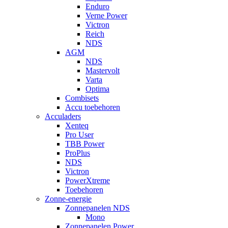
Enduro
Verne Power
Victron
Reich
NDS
AGM
NDS
Mastervolt
Varta
Optima
Combisets
Accu toebehoren
Acculaders
Xenteq
Pro User
TBB Power
ProPlus
NDS
Victron
PowerXtreme
Toebehoren
Zonne-energie
Zonnepanelen NDS
Mono
Zonnepanelen Power