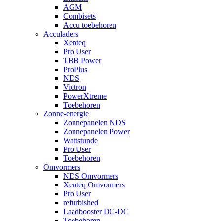
AGM
Combisets
Accu toebehoren
Acculaders
Xenteq
Pro User
TBB Power
ProPlus
NDS
Victron
PowerXtreme
Toebehoren
Zonne-energie
Zonnepanelen NDS
Zonnepanelen Power
Wattstunde
Pro User
Toebehoren
Omvormers
NDS Omvormers
Xenteq Omvormers
Pro User
refurbished
Laadbooster DC-DC
Toebehoren