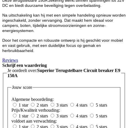
Deze terugstelbare 150A zekering werkt binnen spanningen tot 32V
DC en biedt duurzame beveiliging tegen overbelasting.
Na uitschakeling kan hij met een simpele handeling opnieuw worden
ingeschakeld, zonder vervanging. Dat maakt hem ideaal voor
campers, boten, tijdelijke stroomvoorzieningen en zonne-
energiesystemen.
Door het compacte en robuuste ontwerp is hij geschikt voor mobiel
en vast gebruik, met een duidelijke focus op gemak en
herbruikbaarheid.
Reviews
Schrijf een waardering
Je oordeelt over:
Superior Terugstelbare Circuit breaker E9
150A
Jouw score
Algemene beoordeling:
1 star
2 stars
3 stars
4 stars
5 stars
Prijs/Kwaliteit verhouding:
1 star
2 stars
3 stars
4 stars
5 stars
voldoet aan verwachting:
1 star
2 stars
3 stars
4 stars
5 stars