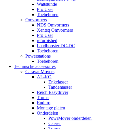
Wattstunde
Pro User
Toebehoren
Omvormers
NDS Omvormers
Xenteq Omvormers
Pro User
refurbished
Laadbooster DC-DC
Toebehoren
Powerstations
Toebehoren
Technische accessoires
CaravanMovers
AL-KO
Enkelasser
Tandemasser
Reich Easydriver
Truma
Enduro
Montage platen
Onderdelen
PowrMover onderdelen
Carver
Truma