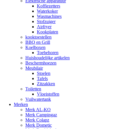
Elektrische apparatuur
Koffiezetters
Waterkoker
Wasmachines
Stofzuiger
Airfryer
Kookplaten
kooktoestellen
BBQ en Grill
Koelboxen
Toebehoren
Huishoudelijke artikelen
Beschermhoezen
Meubilair
Stoelen
Tafels
Zitzakken
Toiletten
Vloeistoffen
Vuilwatertank
Merken
Merk AL-KO
Merk Campingaz
Merk Colapz
Merk Dometic