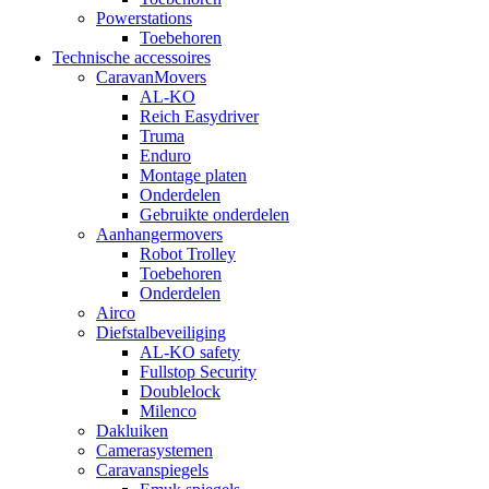
Powerstations
Toebehoren
Technische accessoires
CaravanMovers
AL-KO
Reich Easydriver
Truma
Enduro
Montage platen
Onderdelen
Gebruikte onderdelen
Aanhangermovers
Robot Trolley
Toebehoren
Onderdelen
Airco
Diefstalbeveiliging
AL-KO safety
Fullstop Security
Doublelock
Milenco
Dakluiken
Camerasystemen
Caravanspiegels