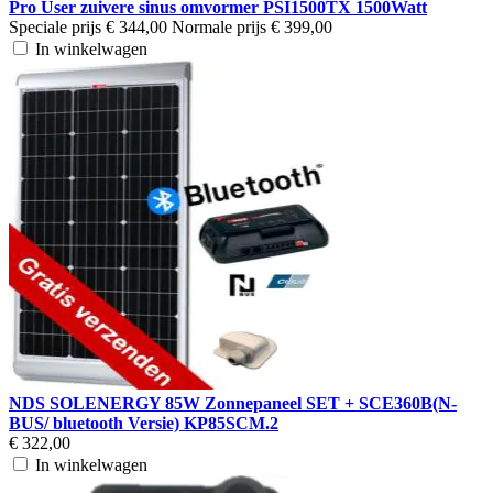
Pro User zuivere sinus omvormer PSI1500TX 1500Watt
Speciale prijs
€ 344,00
Normale prijs
€ 399,00
In winkelwagen
NDS SOLENERGY 85W Zonnepaneel SET + SCE360B(N-
BUS/ bluetooth Versie) KP85SCM.2
€ 322,00
In winkelwagen