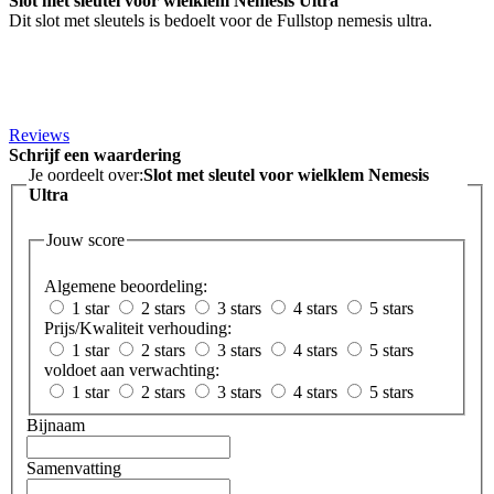
Slot met sleutel voor wielklem Nemesis Ultra
Dit slot met sleutels is bedoelt voor de Fullstop nemesis ultra.
Reviews
Schrijf een waardering
Je oordeelt over:
Slot met sleutel voor wielklem Nemesis
Ultra
Jouw score
Algemene beoordeling:
1 star
2 stars
3 stars
4 stars
5 stars
Prijs/Kwaliteit verhouding:
1 star
2 stars
3 stars
4 stars
5 stars
voldoet aan verwachting:
1 star
2 stars
3 stars
4 stars
5 stars
Bijnaam
Samenvatting