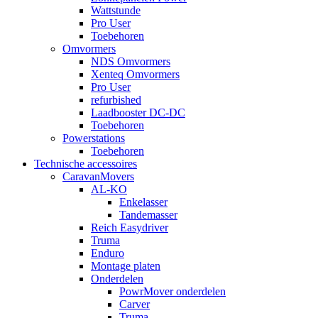
Wattstunde
Pro User
Toebehoren
Omvormers
NDS Omvormers
Xenteq Omvormers
Pro User
refurbished
Laadbooster DC-DC
Toebehoren
Powerstations
Toebehoren
Technische accessoires
CaravanMovers
AL-KO
Enkelasser
Tandemasser
Reich Easydriver
Truma
Enduro
Montage platen
Onderdelen
PowrMover onderdelen
Carver
Truma