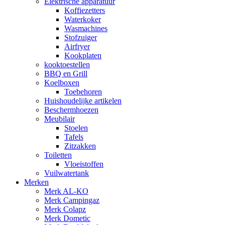
Elektrische apparatuur
Koffiezetters
Waterkoker
Wasmachines
Stofzuiger
Airfryer
Kookplaten
kooktoestellen
BBQ en Grill
Koelboxen
Toebehoren
Huishoudelijke artikelen
Beschermhoezen
Meubilair
Stoelen
Tafels
Zitzakken
Toiletten
Vloeistoffen
Vuilwatertank
Merken
Merk AL-KO
Merk Campingaz
Merk Colapz
Merk Dometic