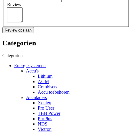
Review
Review opslaan
Categorien
Categorien
Energiesystemen
Accu's
Lithium
AGM
Combisets
Accu toebehoren
Acculaders
Xenteq
Pro User
TBB Power
ProPlus
NDS
Victron