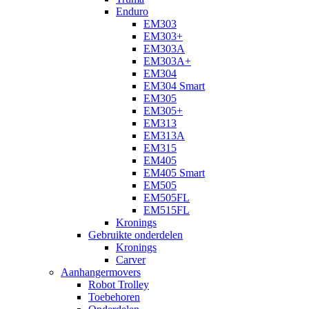
Enduro
EM303
EM303+
EM303A
EM303A+
EM304
EM304 Smart
EM305
EM305+
EM313
EM313A
EM315
EM405
EM405 Smart
EM505
EM505FL
EM515FL
Kronings
Gebruikte onderdelen
Kronings
Carver
Aanhangermovers
Robot Trolley
Toebehoren