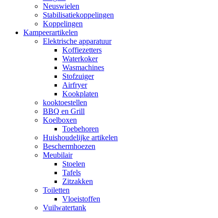
Neuswielen
Stabilisatiekoppelingen
Koppelingen
Kampeerartikelen
Elektrische apparatuur
Koffiezetters
Waterkoker
Wasmachines
Stofzuiger
Airfryer
Kookplaten
kooktoestellen
BBQ en Grill
Koelboxen
Toebehoren
Huishoudelijke artikelen
Beschermhoezen
Meubilair
Stoelen
Tafels
Zitzakken
Toiletten
Vloeistoffen
Vuilwatertank