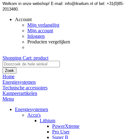
Welkom in onze webshop! E-mail: info@ikwilum.nl of bel: +31(0)85-
2013480.
Account
Mijn verlanglijst
Mijn account
Inloggen
Producten vergelijken
Shopping Cart:
product
Zoek
Home
Energiesystemen
Technische accessoires
Kampeerartikelen
Menu
Energiesystemen
Accu's
Lithium
PowerXtreme
Pro User
Super B