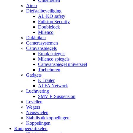
Onderdelen
Airco
Diefstalbeveiliging
AL-KO safety
Fullstop Security
Doublelock
Milenco
Dakluiken
Camerasystemen
Caravanspiegels
Emuk spiegels
Milenco spiegels
Caravanspiegel universeel
Toebehoren
Gadgets
E-Trailer
ALFA Network
Luchtvering
SMV E-Suspension
Levellen
Wegers
Neuswielen
Stabilisatiekoppelingen
Koppelingen
Kampeerartikelen