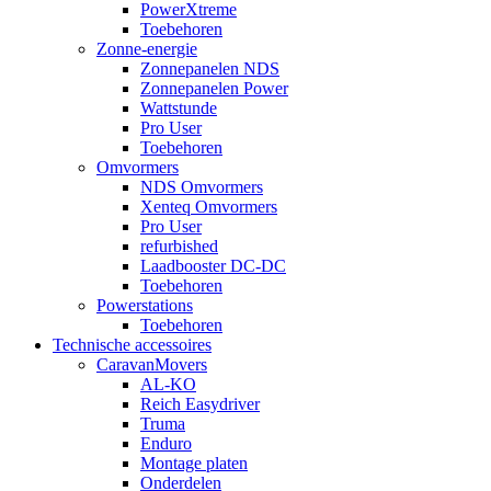
PowerXtreme
Toebehoren
Zonne-energie
Zonnepanelen NDS
Zonnepanelen Power
Wattstunde
Pro User
Toebehoren
Omvormers
NDS Omvormers
Xenteq Omvormers
Pro User
refurbished
Laadbooster DC-DC
Toebehoren
Powerstations
Toebehoren
Technische accessoires
CaravanMovers
AL-KO
Reich Easydriver
Truma
Enduro
Montage platen
Onderdelen