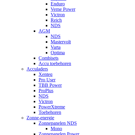
Enduro
Verne Power
Victron
Reich
NDS
AGM
NDS
Mastervolt
Varta
Optima
Combisets
Accu toebehoren
Acculaders
Xenteq
Pro User
TBB Power
ProPlus
NDS
Victron
PowerXtreme
Toebehoren
Zonne-energie
Zonnepanelen NDS
Mono
Zonnepanelen Power