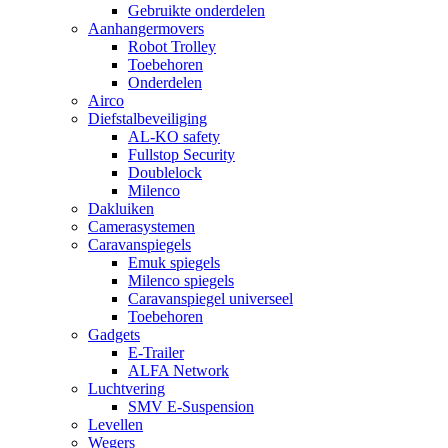
Gebruikte onderdelen
Aanhangermovers
Robot Trolley
Toebehoren
Onderdelen
Airco
Diefstalbeveiliging
AL-KO safety
Fullstop Security
Doublelock
Milenco
Dakluiken
Camerasystemen
Caravanspiegels
Emuk spiegels
Milenco spiegels
Caravanspiegel universeel
Toebehoren
Gadgets
E-Trailer
ALFA Network
Luchtvering
SMV E-Suspension
Levellen
Wegers