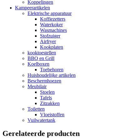
Koppelingen
Kampeerartikelen
Elektrische apparatuur
Koffiezetters
Waterkoker
Wasmachines
Stofzuiger
Airfryer
Kookplaten
kooktoestellen
BBQ en Grill
Koelboxen
Toebehoren
Huishoudelijke artikelen
Beschermhoezen
Meubilair
Stoelen
Tafels
Zitzakken
Toiletten
Vloeistoffen
Vuilwatertank
Gerelateerde producten