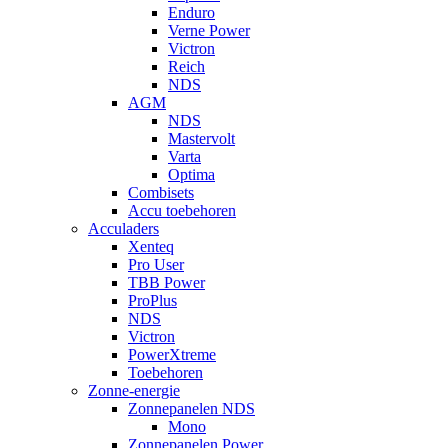
Enduro
Verne Power
Victron
Reich
NDS
AGM
NDS
Mastervolt
Varta
Optima
Combisets
Accu toebehoren
Acculaders
Xenteq
Pro User
TBB Power
ProPlus
NDS
Victron
PowerXtreme
Toebehoren
Zonne-energie
Zonnepanelen NDS
Mono
Zonnepanelen Power