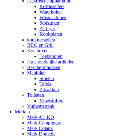
Elektrische apparatuur
Koffiezetters
Waterkoker
Wasmachines
Stofzuiger
Airfryer
Kookplaten
kooktoestellen
BBQ en Grill
Koelboxen
Toebehoren
Huishoudelijke artikelen
Beschermhoezen
Meubilair
Stoelen
Tafels
Zitzakken
Toiletten
Vloeistoffen
Vuilwatertank
Merken
Merk AL-KO
Merk Campingaz
Merk Colapz
Merk Dometic