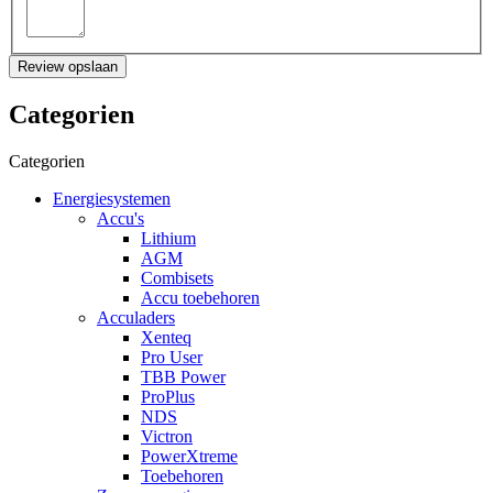
Review opslaan
Categorien
Categorien
Energiesystemen
Accu's
Lithium
AGM
Combisets
Accu toebehoren
Acculaders
Xenteq
Pro User
TBB Power
ProPlus
NDS
Victron
PowerXtreme
Toebehoren