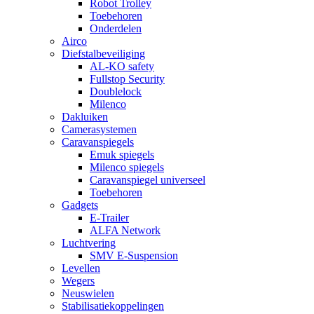
Robot Trolley
Toebehoren
Onderdelen
Airco
Diefstalbeveiliging
AL-KO safety
Fullstop Security
Doublelock
Milenco
Dakluiken
Camerasystemen
Caravanspiegels
Emuk spiegels
Milenco spiegels
Caravanspiegel universeel
Toebehoren
Gadgets
E-Trailer
ALFA Network
Luchtvering
SMV E-Suspension
Levellen
Wegers
Neuswielen
Stabilisatiekoppelingen