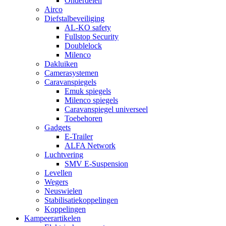
Onderdelen
Airco
Diefstalbeveiliging
AL-KO safety
Fullstop Security
Doublelock
Milenco
Dakluiken
Camerasystemen
Caravanspiegels
Emuk spiegels
Milenco spiegels
Caravanspiegel universeel
Toebehoren
Gadgets
E-Trailer
ALFA Network
Luchtvering
SMV E-Suspension
Levellen
Wegers
Neuswielen
Stabilisatiekoppelingen
Koppelingen
Kampeerartikelen