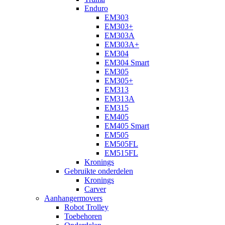
Enduro
EM303
EM303+
EM303A
EM303A+
EM304
EM304 Smart
EM305
EM305+
EM313
EM313A
EM315
EM405
EM405 Smart
EM505
EM505FL
EM515FL
Kronings
Gebruikte onderdelen
Kronings
Carver
Aanhangermovers
Robot Trolley
Toebehoren