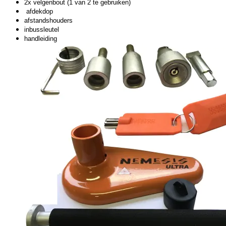
2x velgenbout (1 van 2 te gebruiken)
afdekdop
afstandshouders
inbussleutel
handleiding