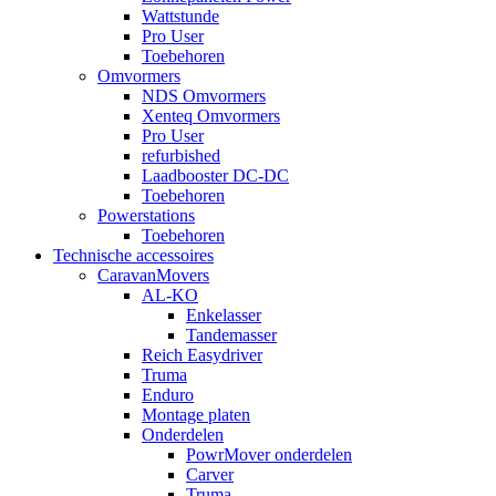
Wattstunde
Pro User
Toebehoren
Omvormers
NDS Omvormers
Xenteq Omvormers
Pro User
refurbished
Laadbooster DC-DC
Toebehoren
Powerstations
Toebehoren
Technische accessoires
CaravanMovers
AL-KO
Enkelasser
Tandemasser
Reich Easydriver
Truma
Enduro
Montage platen
Onderdelen
PowrMover onderdelen
Carver
Truma