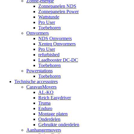
Zonne-energie
Zonnepanelen NDS
Zonnepanelen Power
Wattstunde
Pro User
Toebehoren
Omvormers
NDS Omvormers
Xenteq Omvormers
Pro User
refurbished
Laadbooster DC-DC
Toebehoren
Powerstations
Toebehoren
Technische accessoires
CaravanMovers
AL-KO
Reich Easydriver
Truma
Enduro
Montage platen
Onderdelen
Gebruikte onderdelen
Aanhangermovers