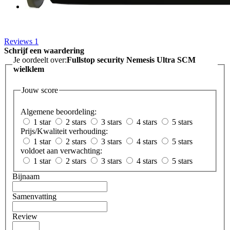
Reviews
1
Schrijf een waardering
Je oordeelt over:
Fullstop security Nemesis Ultra SCM
wielklem
Jouw score
Algemene beoordeling:
1 star
2 stars
3 stars
4 stars
5 stars
Prijs/Kwaliteit verhouding:
1 star
2 stars
3 stars
4 stars
5 stars
voldoet aan verwachting:
1 star
2 stars
3 stars
4 stars
5 stars
Bijnaam
Samenvatting
Review