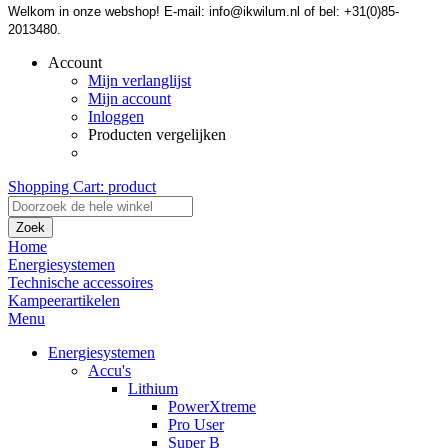
Welkom in onze webshop! E-mail: info@ikwilum.nl of bel: +31(0)85-
2013480.
Account
Mijn verlanglijst
Mijn account
Inloggen
Producten vergelijken
Shopping Cart:
product
Zoek
Home
Energiesystemen
Technische accessoires
Kampeerartikelen
Menu
Energiesystemen
Accu's
Lithium
PowerXtreme
Pro User
Super B