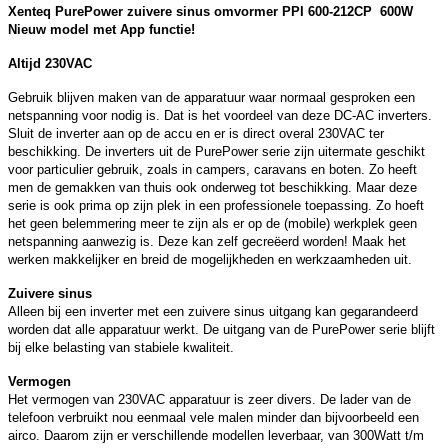
Xenteq PurePower zuivere sinus omvormer PPI 600-212CP 600W
Nieuw model met App functie!
Altijd 230VAC
Gebruik blijven maken van de apparatuur waar normaal gesproken een
netspanning voor nodig is. Dat is het voordeel van deze DC-AC inverters.
Sluit de inverter aan op de accu en er is direct overal 230VAC ter
beschikking. De inverters uit de PurePower serie zijn uitermate geschikt
voor particulier gebruik, zoals in campers, caravans en boten. Zo heeft
men de gemakken van thuis ook onderweg tot beschikking. Maar deze
serie is ook prima op zijn plek in een professionele toepassing. Zo hoeft
het geen belemmering meer te zijn als er op de (mobile) werkplek geen
netspanning aanwezig is. Deze kan zelf gecreëerd worden! Maak het
werken makkelijker en breid de mogelijkheden en werkzaamheden uit.
Zuivere sinus
Alleen bij een inverter met een zuivere sinus uitgang kan gegarandeerd
worden dat alle apparatuur werkt. De uitgang van de PurePower serie blijft
bij elke belasting van stabiele kwaliteit.
Vermogen
Het vermogen van 230VAC apparatuur is zeer divers. De lader van de
telefoon verbruikt nou eenmaal vele malen minder dan bijvoorbeeld een
airco. Daarom zijn er verschillende modellen leverbaar, van 300Watt t/m