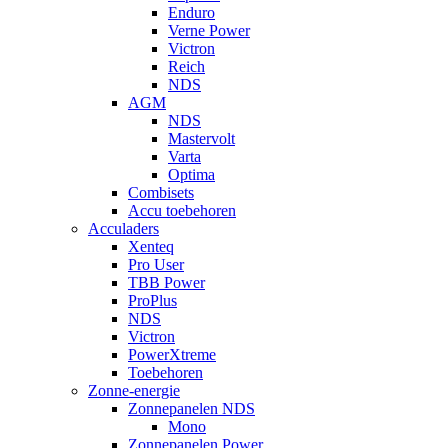
Enduro
Verne Power
Victron
Reich
NDS
AGM
NDS
Mastervolt
Varta
Optima
Combisets
Accu toebehoren
Acculaders
Xenteq
Pro User
TBB Power
ProPlus
NDS
Victron
PowerXtreme
Toebehoren
Zonne-energie
Zonnepanelen NDS
Mono
Zonnepanelen Power