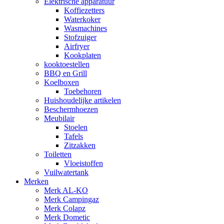
Elektrische apparatuur
Koffiezetters
Waterkoker
Wasmachines
Stofzuiger
Airfryer
Kookplaten
kooktoestellen
BBQ en Grill
Koelboxen
Toebehoren
Huishoudelijke artikelen
Beschermhoezen
Meubilair
Stoelen
Tafels
Zitzakken
Toiletten
Vloeistoffen
Vuilwatertank
Merken
Merk AL-KO
Merk Campingaz
Merk Colapz
Merk Dometic