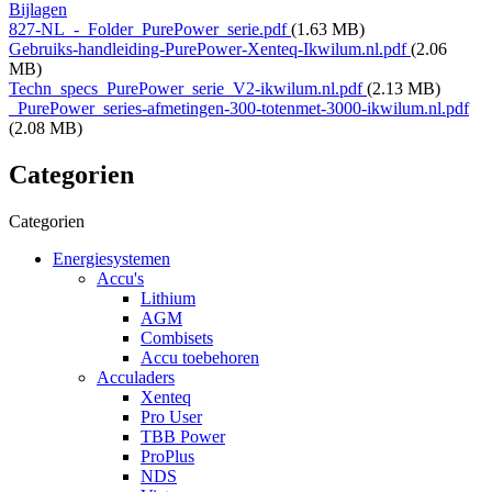
Bijlagen
827-NL_-_Folder_PurePower_serie.pdf
(1.63 MB)
Gebruiks-handleiding-PurePower-Xenteq-Ikwilum.nl.pdf
(2.06
MB)
Techn_specs_PurePower_serie_V2-ikwilum.nl.pdf
(2.13 MB)
_PurePower_series-afmetingen-300-totenmet-3000-ikwilum.nl.pdf
(2.08 MB)
Categorien
Categorien
Energiesystemen
Accu's
Lithium
AGM
Combisets
Accu toebehoren
Acculaders
Xenteq
Pro User
TBB Power
ProPlus
NDS