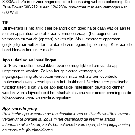
3000Watt. Zo is er voor nagenoeg elke toepassing wel een oplossing. De
Pure Power 600-212 is een 12V-230V omvormer met een vermogen van
600 Watt
TIP
Bij inverters is het altijd zeer belangrijk om goed na te gaan wat de aan te
sluiten apparatuur werkelijk aan vermogen vraagt (het opgenomen
vermogen en wat de (opstart) pieken zijn. Als u meerdere apparaten
gelijktijdig aan wilt zetten, tel dan de vermogens bij elkaar op. Kies aan de
hand hiervan het juiste model.
App uitlezing en instellingen
De 'Plus' modellen beschikken over de mogelijkheid om via de app
uitgelezen te worden. Zo kan het geleverde vermogen, de
ingangsspanning etc uitlezen worden, maar ook zal een eventuele
foutwaarschuwing verschijnen in het dashboard. Verdere zeer praktische
functionaliteit is dat via de app bepaalde instellingen gewijzigd kunnen
worden. Zoals bijvoorbeeld het afschakelniveau voor onderspanning en de
bijbehorende voor- waarschuwingsalarm.
App omschrijving
Praktische app waarmee de functionaliteit van de PurePowerPlus inverter
verder uit te breiden is. Zo is in het dashboard de realtime status
informatie uit te lezen, zoals het geleverde vermogen, de ingangspanning
en eventuele (fout)meldingen.