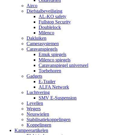
Onderdelen
Airco
Diefstalbeveiliging
AL-KO safety
Fullstop Security
Doublelock
Milenco
Dakluiken
Camerasystemen
Caravanspiegels
Emuk spiegels
Milenco spiegels
Caravanspiegel universeel
Toebehoren
Gadgets
E-Trailer
ALFA Network
Luchtvering
SMV E-Suspension
Levellen
Wegers
Neuswielen
Stabilisatiekoppelingen
Koppelingen
Kampeerartikelen