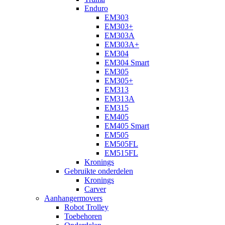
Enduro
EM303
EM303+
EM303A
EM303A+
EM304
EM304 Smart
EM305
EM305+
EM313
EM313A
EM315
EM405
EM405 Smart
EM505
EM505FL
EM515FL
Kronings
Gebruikte onderdelen
Kronings
Carver
Aanhangermovers
Robot Trolley
Toebehoren