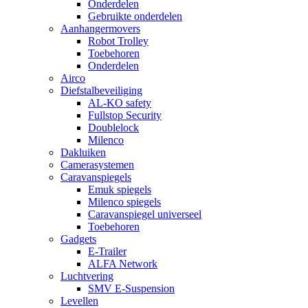
Onderdelen
Gebruikte onderdelen
Aanhangermovers
Robot Trolley
Toebehoren
Onderdelen
Airco
Diefstalbeveiliging
AL-KO safety
Fullstop Security
Doublelock
Milenco
Dakluiken
Camerasystemen
Caravanspiegels
Emuk spiegels
Milenco spiegels
Caravanspiegel universeel
Toebehoren
Gadgets
E-Trailer
ALFA Network
Luchtvering
SMV E-Suspension
Levellen