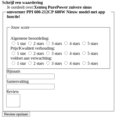
Schrijf een waardering
Je oordeelt over:
Xenteq PurePower zuivere sinus
omvormer PPI 600-212CP 600W Nieuw model met app
functie!
Jouw score
Algemene beoordeling:
1 star
2 stars
3 stars
4 stars
5 stars
Prijs/Kwaliteit verhouding:
1 star
2 stars
3 stars
4 stars
5 stars
voldoet aan verwachting:
1 star
2 stars
3 stars
4 stars
5 stars
Bijnaam
Samenvatting
Review
Review opslaan