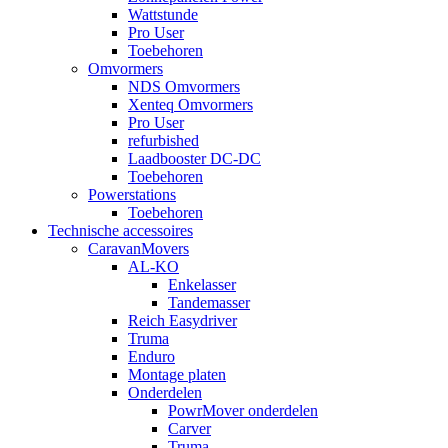
Wattstunde
Pro User
Toebehoren
Omvormers
NDS Omvormers
Xenteq Omvormers
Pro User
refurbished
Laadbooster DC-DC
Toebehoren
Powerstations
Toebehoren
Technische accessoires
CaravanMovers
AL-KO
Enkelasser
Tandemasser
Reich Easydriver
Truma
Enduro
Montage platen
Onderdelen
PowrMover onderdelen
Carver
Truma