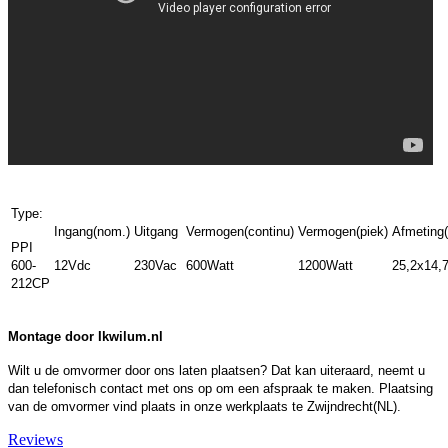
Type:
Ingang(nom.)
Uitgang
Vermogen(continu)
Vermogen(piek)
Afmeting(
PPI
600-
12Vdc
230Vac
600Watt
1200Watt
25,2x14,
212CP
Montage door Ikwilum.nl
Wilt u de omvormer door ons laten plaatsen? Dat kan uiteraard, neemt u
dan telefonisch contact met ons op om een afspraak te maken. Plaatsing
van de omvormer vind plaats in onze werkplaats te Zwijndrecht(NL).
Reviews