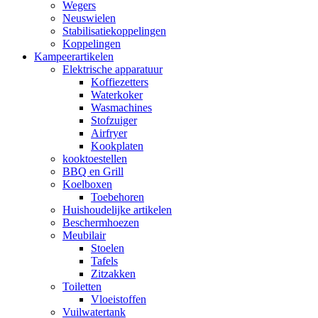
Wegers
Neuswielen
Stabilisatiekoppelingen
Koppelingen
Kampeerartikelen
Elektrische apparatuur
Koffiezetters
Waterkoker
Wasmachines
Stofzuiger
Airfryer
Kookplaten
kooktoestellen
BBQ en Grill
Koelboxen
Toebehoren
Huishoudelijke artikelen
Beschermhoezen
Meubilair
Stoelen
Tafels
Zitzakken
Toiletten
Vloeistoffen
Vuilwatertank