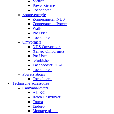
Victron
PowerXtreme
Toebehoren
Zonne-energie
Zonnepanelen NDS
Zonnepanelen Power
Wattstunde
Pro User
Toebehoren
Omvormers
NDS Omvormers
Xenteq Omvormers
Pro User
refurbished
Laadbooster DC-DC
Toebehoren
Powerstations
Toebehoren
Technische accessoires
CaravanMovers
AL-KO
Reich Easydriver
Truma
Enduro
Montage platen