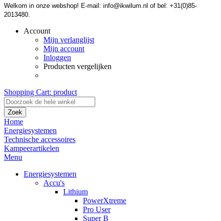
Welkom in onze webshop! E-mail: info@ikwilum.nl of bel: +31(0)85-
2013480.
Account
Mijn verlanglijst
Mijn account
Inloggen
Producten vergelijken
Shopping Cart:
product
Zoek
Home
Energiesystemen
Technische accessoires
Kampeerartikelen
Menu
Energiesystemen
Accu's
Lithium
PowerXtreme
Pro User
Super B