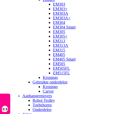
EM303
EM303+
EM303A
EM303A+
EM304
EM304 Smart
EM305
EM305+
EM313
EM313A
EM315
EM405
EM405 Smart
EM505
EM505FL
EM515FL
Kronings
Gebruikte onderdelen
Kronings
Carver
Aanhangermovers
Robot Trolley
Toebehoren
9,6
Onderdelen