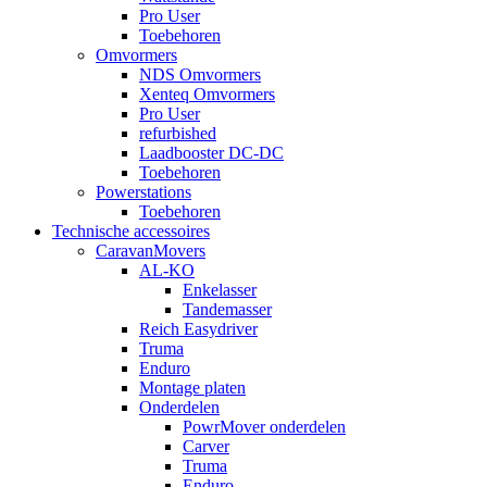
Pro User
Toebehoren
Omvormers
NDS Omvormers
Xenteq Omvormers
Pro User
refurbished
Laadbooster DC-DC
Toebehoren
Powerstations
Toebehoren
Technische accessoires
CaravanMovers
AL-KO
Enkelasser
Tandemasser
Reich Easydriver
Truma
Enduro
Montage platen
Onderdelen
PowrMover onderdelen
Carver
Truma
Enduro