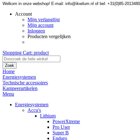
Welkom in onze webshop! E-mail: info@ikwilum.nl of bel: +31(0)85-2013480
Account
Mijn verlanglijst
Mijn account
Inloggen
Producten vergelijken
Shopping Cart:
product
Zoek
Home
Energiesystemen
Technische accessoires
Kampeerartikelen
Menu
Energiesystemen
Accu's
Lithium
PowerXtreme
Pro User
Super B
Enduro