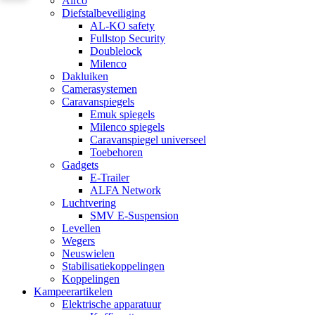
Airco
Diefstalbeveiliging
AL-KO safety
Fullstop Security
Doublelock
Milenco
Dakluiken
Camerasystemen
Caravanspiegels
Emuk spiegels
Milenco spiegels
Caravanspiegel universeel
Toebehoren
Gadgets
E-Trailer
ALFA Network
Luchtvering
SMV E-Suspension
Levellen
Wegers
Neuswielen
Stabilisatiekoppelingen
Koppelingen
Kampeerartikelen
Elektrische apparatuur