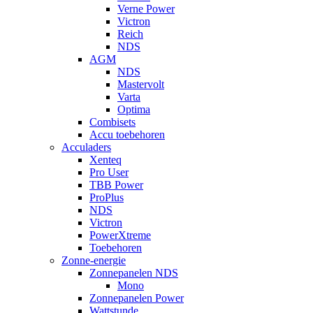
Verne Power
Victron
Reich
NDS
AGM
NDS
Mastervolt
Varta
Optima
Combisets
Accu toebehoren
Acculaders
Xenteq
Pro User
TBB Power
ProPlus
NDS
Victron
PowerXtreme
Toebehoren
Zonne-energie
Zonnepanelen NDS
Mono
Zonnepanelen Power
Wattstunde