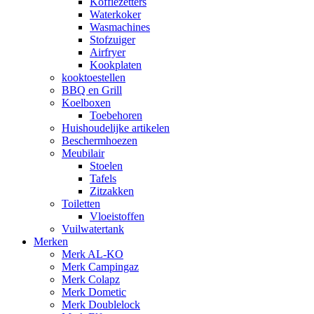
Koffiezetters
Waterkoker
Wasmachines
Stofzuiger
Airfryer
Kookplaten
kooktoestellen
BBQ en Grill
Koelboxen
Toebehoren
Huishoudelijke artikelen
Beschermhoezen
Meubilair
Stoelen
Tafels
Zitzakken
Toiletten
Vloeistoffen
Vuilwatertank
Merken
Merk AL-KO
Merk Campingaz
Merk Colapz
Merk Dometic
Merk Doublelock