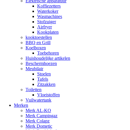
Elektrische apparatuur
Koffiezetters
Waterkoker
Wasmachines
Stofzuiger
Airfryer
Kookplaten
kooktoestellen
BBQ en Grill
Koelboxen
Toebehoren
Huishoudelijke artikelen
Beschermhoezen
Meubilair
Stoelen
Tafels
Zitzakken
Toiletten
Vloeistoffen
Vuilwatertank
Merken
Merk AL-KO
Merk Campingaz
Merk Colapz
Merk Dometic