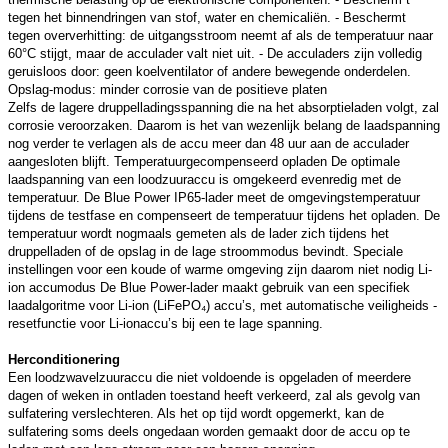
tegen het binnendringen van stof, water en chemicaliën. - Beschermt
tegen oververhitting: de uitgangsstroom neemt af als de temperatuur naar
60°C stijgt, maar de acculader valt niet uit. - De acculaders zijn volledig
geruisloos door: geen koelventilator of andere bewegende onderdelen.
Opslag-modus: minder corrosie van de positieve platen
Zelfs de lagere druppelladingsspanning die na het absorptieladen volgt, zal
corrosie veroorzaken. Daarom is het van wezenlijk belang de laadspanning
nog verder te verlagen als de accu meer dan 48 uur aan de acculader
aangesloten blijft. Temperatuurgecompenseerd opladen De optimale
laadspanning van een loodzuuraccu is omgekeerd evenredig met de
temperatuur. De Blue Power IP65-lader meet de omgevingstemperatuur
tijdens de testfase en compenseert de temperatuur tijdens het opladen. De
temperatuur wordt nogmaals gemeten als de lader zich tijdens het
druppelladen of de opslag in de lage stroommodus bevindt. Speciale
instellingen voor een koude of warme omgeving zijn daarom niet nodig Li-
ion accumodus De Blue Power-lader maakt gebruik van een specifiek
laadalgoritme voor Li-ion (LiFePO₄) accu’s, met automatische veiligheids -
resetfunctie voor Li-ionaccu’s bij een te lage spanning.
Herconditionering
Een loodzwavelzuuraccu die niet voldoende is opgeladen of meerdere
dagen of weken in ontladen toestand heeft verkeerd, zal als gevolg van
sulfatering verslechteren. Als het op tijd wordt opgemerkt, kan de
sulfatering soms deels ongedaan worden gemaakt door de accu op te