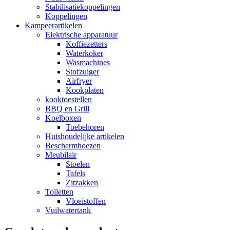
Stabilisatiekoppelingen
Koppelingen
Kampeerartikelen
Elektrische apparatuur
Koffiezetters
Waterkoker
Wasmachines
Stofzuiger
Airfryer
Kookplaten
kooktoestellen
BBQ en Grill
Koelboxen
Toebehoren
Huishoudelijke artikelen
Beschermhoezen
Meubilair
Stoelen
Tafels
Zitzakken
Toiletten
Vloeistoffen
Vuilwatertank