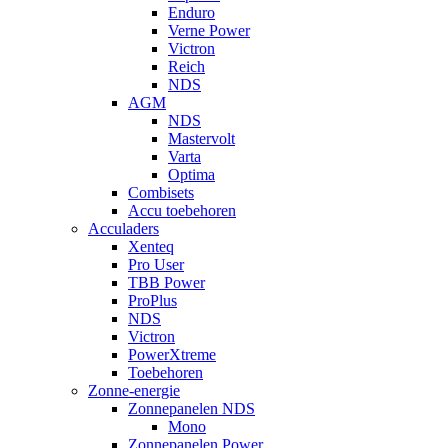
Enduro
Verne Power
Victron
Reich
NDS
AGM
NDS
Mastervolt
Varta
Optima
Combisets
Accu toebehoren
Acculaders
Xenteq
Pro User
TBB Power
ProPlus
NDS
Victron
PowerXtreme
Toebehoren
Zonne-energie
Zonnepanelen NDS
Mono
Zonnepanelen Power