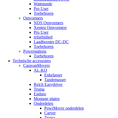
Wattstunde
Pro User
Toebehoren
Omvormers
NDS Omvormers
Xenteq Omvormers
Pro User
refurbished
Laadbooster DC-DC
Toebehoren
Powerstations
Toebehoren
Technische accessoires
CaravanMovers
AL-KO
Enkelasser
Tandemasser
Reich Easydriver
Truma
Enduro
Montage platen
Onderdelen
PowrMover onderdelen
Carver
Truma