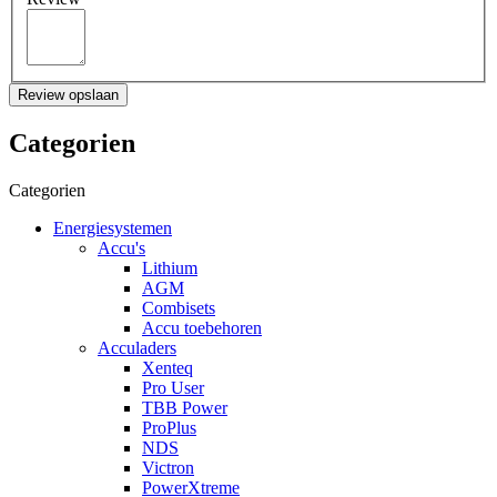
Review opslaan
Categorien
Categorien
Energiesystemen
Accu's
Lithium
AGM
Combisets
Accu toebehoren
Acculaders
Xenteq
Pro User
TBB Power
ProPlus
NDS
Victron
PowerXtreme