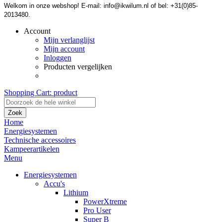
Welkom in onze webshop! E-mail: info@ikwilum.nl of bel: +31(0)85-
2013480.
Account
Mijn verlanglijst
Mijn account
Inloggen
Producten vergelijken
Shopping Cart:
product
Zoek
Home
Energiesystemen
Technische accessoires
Kampeerartikelen
Menu
Energiesystemen
Accu's
Lithium
PowerXtreme
Pro User
Super B