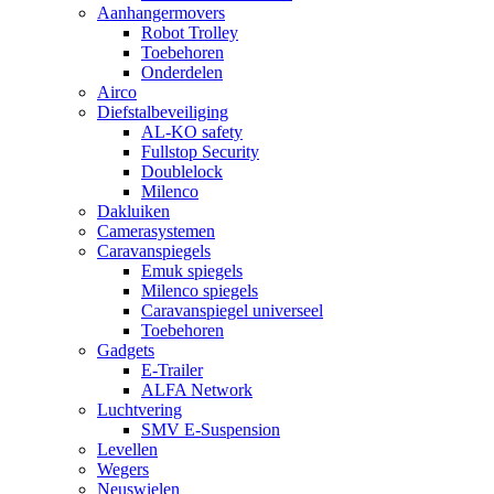
Aanhangermovers
Robot Trolley
Toebehoren
Onderdelen
Airco
Diefstalbeveiliging
AL-KO safety
Fullstop Security
Doublelock
Milenco
Dakluiken
Camerasystemen
Caravanspiegels
Emuk spiegels
Milenco spiegels
Caravanspiegel universeel
Toebehoren
Gadgets
E-Trailer
ALFA Network
Luchtvering
SMV E-Suspension
Levellen
Wegers
Neuswielen