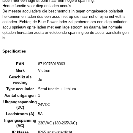
laden met een lage stroom naar een hogere spanning.
Herstelfunctie voor diep ontladen accu’s
De meeste acculaders die beschermd zijn tegen omgekeerde polariteit
herkennen en laden dus een accu niet op die naar nul of bijna nul volt is
ontladen. Echter, de Blue Power-lader zal proberen om een diep ontladen
accu opnieuw op te laden met een lage stroom en daarna het normale
opladen hervatten zodra er voldoende spanning op de accu -aansluitingen
is.
Specificaties
EAN
8719076018063
Merk
Victron
Geschikt als
Ja
voeding
Type acculader
Semi tractie + Lithium
Aantal uitgangen
1
Uitgangsspanning
24VDC
(DC)
Laadstroom (A)
5A
Ingangsspanning
230VAC (180-265VAC)
(AC)
IP klasse
IP65 spatwaterdicht