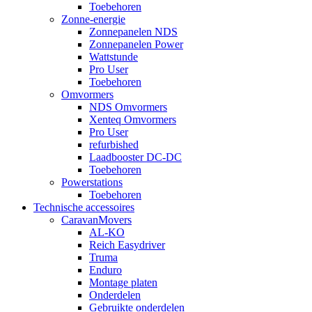
Toebehoren
Zonne-energie
Zonnepanelen NDS
Zonnepanelen Power
Wattstunde
Pro User
Toebehoren
Omvormers
NDS Omvormers
Xenteq Omvormers
Pro User
refurbished
Laadbooster DC-DC
Toebehoren
Powerstations
Toebehoren
Technische accessoires
CaravanMovers
AL-KO
Reich Easydriver
Truma
Enduro
Montage platen
Onderdelen
Gebruikte onderdelen