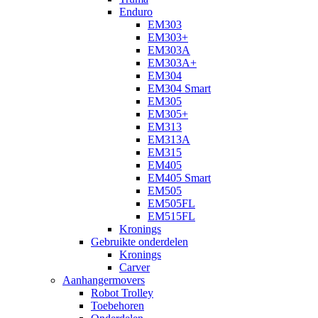
Enduro
EM303
EM303+
EM303A
EM303A+
EM304
EM304 Smart
EM305
EM305+
EM313
EM313A
EM315
EM405
EM405 Smart
EM505
EM505FL
EM515FL
Kronings
Gebruikte onderdelen
Kronings
Carver
Aanhangermovers
Robot Trolley
Toebehoren