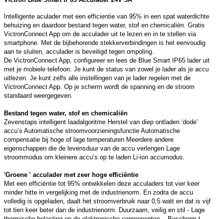
Intelligente aculader met een efficientie van 95% in een spat waterdichte
behuizing en daardoor bestand tegen water, stof en chemicaliën. Gratis
VictronConnect App om de acculader uit te lezen en in te stellen via
smartphone. Met de bijbehorende stekkerverbindingen is het eenvoudig
aan te sluiten, acculader is beveiligd tegen ompoling.
De VictronConnect App, configureer en lees de Blue Smart IP65 lader uit
met je mobiele telefoon. Je kunt de status van zowel je lader als je accu
uitlezen. Je kunt zelfs alle instellingen van je lader regelen met de
VictronConnect App. Op je scherm wordt de spanning en de stroom
standaard weergegeven.
Bestand tegen water, stof en chemicaliën
Zevenstaps intelligent laadalgoritme Herstel van diep ontladen ‘dode’
accu’s Automatische stroomvoorzieningsfunctie Automatische
compensatie bij hoge of lage temperaturen Meerdere andere
eigenschappen die de levensduur van de accu verlengen Lage
stroommodus om kleinere accu’s op te laden Li-ion accumodus.
'Groene ' acculader met zeer hoge efficiëntie
Met een efficiëntie tot 95% ontwikkelen deze acculaders tot vier keer
minder hitte in vergelijking met de industrienorm. En zodra de accu
volledig is opgeladen, daalt het stroomverbruik naar 0,5 watt en dat is vijf
tot tien keer beter dan de industrienorm. Duurzaam, veilig en stil - Lage
thermische belasting op de elektronische componenten. - Bescherm t