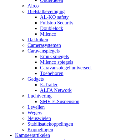
Onderdelen
Airco
Diefstalbeveiliging
AL-KO safety
Fullstop Security
Doublelock
Milenco
Dakluiken
Camerasystemen
Caravanspiegels
Emuk spiegels
Milenco spiegels
Caravanspiegel universeel
Toebehoren
Gadgets
E-Trailer
ALFA Network
Luchtvering
SMV E-Suspension
Levellen
Wegers
Neuswielen
Stabilisatiekoppelingen
Koppelingen
Kampeerartikelen