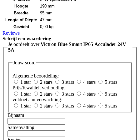
Hoogte
190 mm
Breedte
95 mm
Lengte of Diepte
47 mm
Gewicht
0,90 kg
Reviews
Schrijf een waardering
Je oordeelt over:
Victron Blue Smart IP65 Acculader 24V
5A
Jouw score
Algemene beoordeling:
1 star
2 stars
3 stars
4 stars
5 stars
Prijs/Kwaliteit verhouding:
1 star
2 stars
3 stars
4 stars
5 stars
voldoet aan verwachting:
1 star
2 stars
3 stars
4 stars
5 stars
Bijnaam
Samenvatting
Review