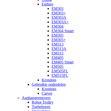
Enduro
EM303
EM303+
EM303A
EM303A+
EM304
EM304 Smart
EM305
EM305+
EM313
EM313A
EM315
EM405
EM405 Smart
EM505
EM505FL
EM515FL
Kronings
Gebruikte onderdelen
Kronings
Carver
Aanhangermovers
Robot Trolley
Toebehoren