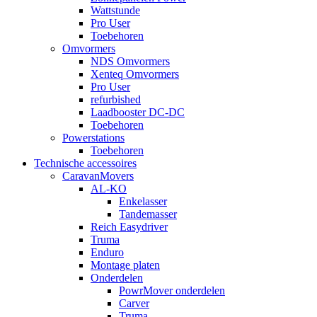
Wattstunde
Pro User
Toebehoren
Omvormers
NDS Omvormers
Xenteq Omvormers
Pro User
refurbished
Laadbooster DC-DC
Toebehoren
Powerstations
Toebehoren
Technische accessoires
CaravanMovers
AL-KO
Enkelasser
Tandemasser
Reich Easydriver
Truma
Enduro
Montage platen
Onderdelen
PowrMover onderdelen
Carver
Truma