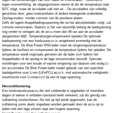
tegen oververhitting: de uitgangsstroom neemt af als de temperatuur naar
60°C stijgt, maar de acculader valt niet uit. - De acculaders zijn volledig
geruisloos door: geen koelventilator of andere bewegende onderdelen.
Opslag-modus: minder corrosie van de positieve platen
Zelfs de lagere druppelladingsspanning die na het absorptieladen volgt, zal
corrosie veroorzaken. Daarom is het van wezenlijk belang de laadspanning
nog verder te verlagen als de accu meer dan 48 uur aan de acculader
aangesloten blijft. Temperatuurgecompenseerd opladen De optimale
laadspanning van een loodzuuraccu is omgekeerd evenredig met de
temperatuur. De Blue Power IP65-lader meet de omgevingstemperatuur
tijdens de testfase en compenseert de temperatuur tijdens het opladen. De
temperatuur wordt nogmaals gemeten als de lader zich tijdens het
druppelladen of de opslag in de lage stroommodus bevindt. Speciale
instellingen voor een koude of warme omgeving zijn daarom niet nodig Li-
ion accumodus De Blue Power-lader maakt gebruik van een specifiek
laadalgoritme voor Li-ion (LiFePO₄) accu’s, met automatische veiligheids -
resetfunctie voor Li-ionaccu’s bij een te lage spanning.
Herconditionering
Een loodzwavelzuuraccu die niet voldoende is opgeladen of meerdere
dagen of weken in ontladen toestand heeft verkeerd, zal als gevolg van
sulfatering verslechteren. Als het op tijd wordt opgemerkt, kan de
sulfatering soms deels ongedaan worden gemaakt door de accu op te
laden met een lage stroom naar een hogere spanning.