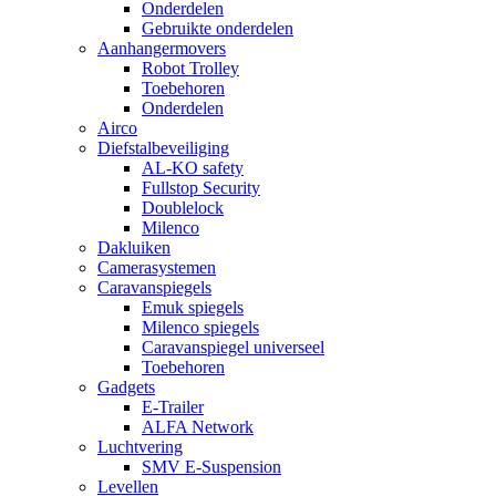
Onderdelen
Gebruikte onderdelen
Aanhangermovers
Robot Trolley
Toebehoren
Onderdelen
Airco
Diefstalbeveiliging
AL-KO safety
Fullstop Security
Doublelock
Milenco
Dakluiken
Camerasystemen
Caravanspiegels
Emuk spiegels
Milenco spiegels
Caravanspiegel universeel
Toebehoren
Gadgets
E-Trailer
ALFA Network
Luchtvering
SMV E-Suspension
Levellen