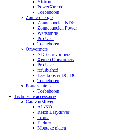
Victron
PowerXtreme
Toebehoren
Zonne-energie
Zonnepanelen NDS
Zonnepanelen Power
Wattstunde
Pro User
Toebehoren
Omvormers
NDS Omvormers
Xenteq Omvormers
Pro User
refurbished
Laadbooster DC-DC
Toebehoren
Powerstations
Toebehoren
Technische accessoires
CaravanMovers
AL-KO
Reich Easydriver
Truma
Enduro
Montage platen