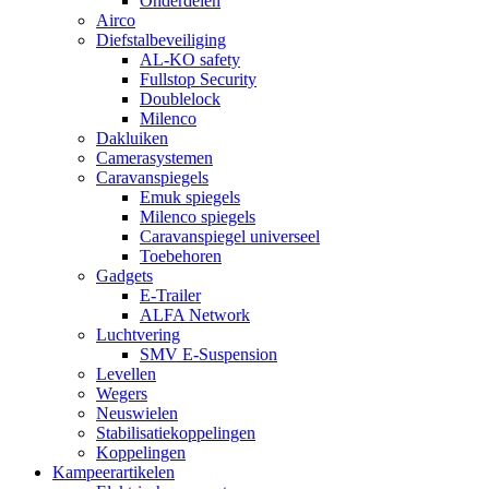
Onderdelen
Airco
Diefstalbeveiliging
AL-KO safety
Fullstop Security
Doublelock
Milenco
Dakluiken
Camerasystemen
Caravanspiegels
Emuk spiegels
Milenco spiegels
Caravanspiegel universeel
Toebehoren
Gadgets
E-Trailer
ALFA Network
Luchtvering
SMV E-Suspension
Levellen
Wegers
Neuswielen
Stabilisatiekoppelingen
Koppelingen
Kampeerartikelen