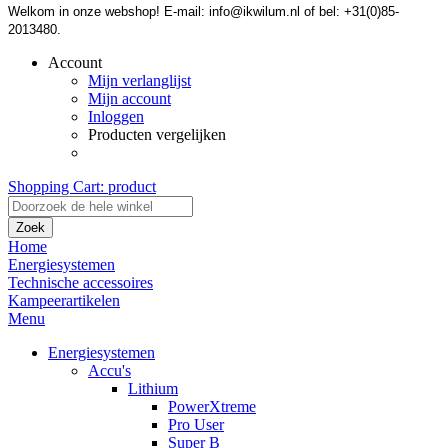
Welkom in onze webshop! E-mail: info@ikwilum.nl of bel: +31(0)85-
2013480.
Account
Mijn verlanglijst
Mijn account
Inloggen
Producten vergelijken
Shopping Cart:
product
Zoek
Home
Energiesystemen
Technische accessoires
Kampeerartikelen
Menu
Energiesystemen
Accu's
Lithium
PowerXtreme
Pro User
Super B