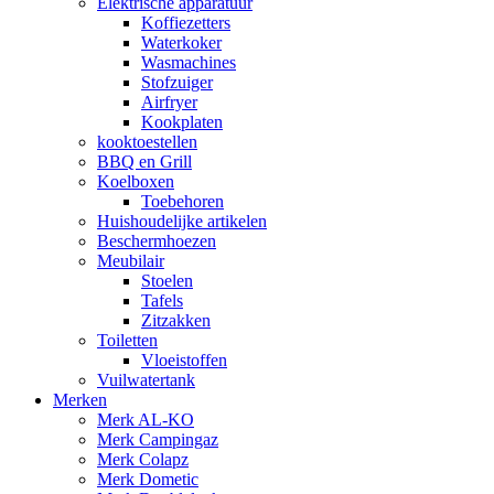
Elektrische apparatuur
Koffiezetters
Waterkoker
Wasmachines
Stofzuiger
Airfryer
Kookplaten
kooktoestellen
BBQ en Grill
Koelboxen
Toebehoren
Huishoudelijke artikelen
Beschermhoezen
Meubilair
Stoelen
Tafels
Zitzakken
Toiletten
Vloeistoffen
Vuilwatertank
Merken
Merk AL-KO
Merk Campingaz
Merk Colapz
Merk Dometic