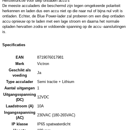
Herstelfunctie voor diep ontladen accu’s
De meeste acculaders die beschermd zijn tegen omgekeerde polariteit
herkennen en laden dus een accu niet op die naar nul of bijna nul volt is
ontladen. Echter, de Blue Power-lader zal proberen om een diep ontladen
accu opnieuw op te laden met een lage stroom en daarna het normale
opladen hervatten zodra er voldoende spanning op de accu -aansluitingen
is.
Specificaties
EAN
8719076017981
Merk
Victron
Geschikt als
Ja
voeding
Type acculader
Semi tractie + Lithium
Aantal uitgangen
1
Uitgangsspanning
12VDC
(DC)
Laadstroom (A)
10A
Ingangsspanning
230VAC (180-265VAC)
(AC)
IP klasse
IP65 spatwaterdicht