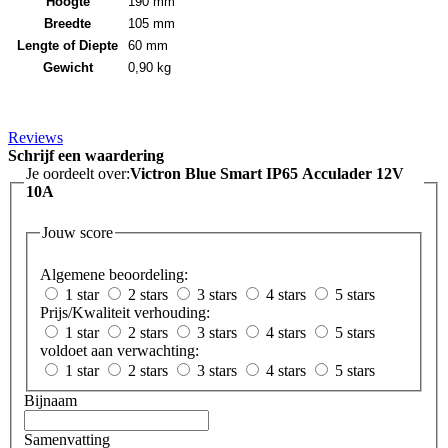
Hoogte
190 mm
Breedte
105 mm
Lengte of Diepte
60 mm
Gewicht
0,90 kg
Reviews
Schrijf een waardering
Je oordeelt over:
Victron Blue Smart IP65 Acculader 12V
10A
Jouw score
Algemene beoordeling:
1 star
2 stars
3 stars
4 stars
5 stars
Prijs/Kwaliteit verhouding:
1 star
2 stars
3 stars
4 stars
5 stars
voldoet aan verwachting:
1 star
2 stars
3 stars
4 stars
5 stars
Bijnaam
Samenvatting