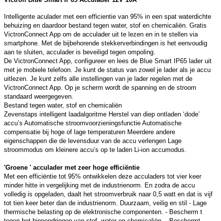
Intelligente aculader met een efficientie van 95% in een spat waterdichte
behuizing en daardoor bestand tegen water, stof en chemicaliën. Gratis
VictronConnect App om de acculader uit te lezen en in te stellen via
smartphone. Met de bijbehorende stekkerverbindingen is het eenvoudig
aan te sluiten, acculader is beveiligd tegen ompoling.
De VictronConnect App, configureer en lees de Blue Smart IP65 lader uit
met je mobiele telefoon. Je kunt de status van zowel je lader als je accu
uitlezen. Je kunt zelfs alle instellingen van je lader regelen met de
VictronConnect App. Op je scherm wordt de spanning en de stroom
standaard weergegeven.
Bestand tegen water, stof en chemicaliën
Zevenstaps intelligent laadalgoritme Herstel van diep ontladen ‘dode’
accu’s Automatische stroomvoorzieningsfunctie Automatische
compensatie bij hoge of lage temperaturen Meerdere andere
eigenschappen die de levensduur van de accu verlengen Lage
stroommodus om kleinere accu’s op te laden Li-ion accumodus.
'Groene ' acculader met zeer hoge efficiëntie
Met een efficiëntie tot 95% ontwikkelen deze acculaders tot vier keer
minder hitte in vergelijking met de industrienorm. En zodra de accu
volledig is opgeladen, daalt het stroomverbruik naar 0,5 watt en dat is vijf
tot tien keer beter dan de industrienorm. Duurzaam, veilig en stil - Lage
thermische belasting op de elektronische componenten. - Bescherm t
tegen het binnendringen van stof, water en chemicaliën. - Beschermt