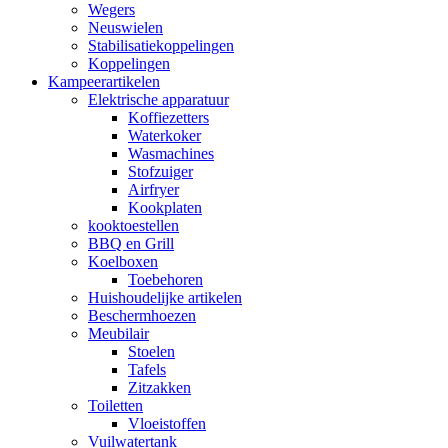
Wegers
Neuswielen
Stabilisatiekoppelingen
Koppelingen
Kampeerartikelen
Elektrische apparatuur
Koffiezetters
Waterkoker
Wasmachines
Stofzuiger
Airfryer
Kookplaten
kooktoestellen
BBQ en Grill
Koelboxen
Toebehoren
Huishoudelijke artikelen
Beschermhoezen
Meubilair
Stoelen
Tafels
Zitzakken
Toiletten
Vloeistoffen
Vuilwatertank