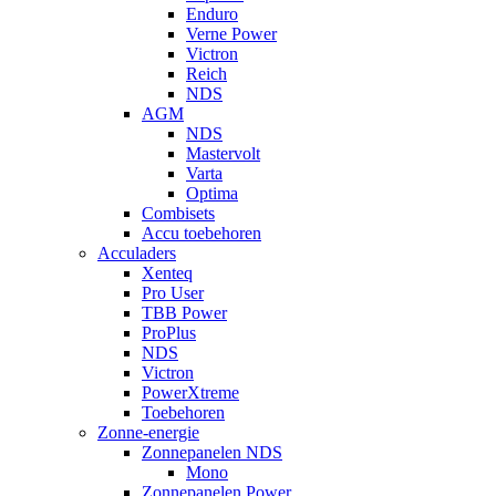
Enduro
Verne Power
Victron
Reich
NDS
AGM
NDS
Mastervolt
Varta
Optima
Combisets
Accu toebehoren
Acculaders
Xenteq
Pro User
TBB Power
ProPlus
NDS
Victron
PowerXtreme
Toebehoren
Zonne-energie
Zonnepanelen NDS
Mono
Zonnepanelen Power