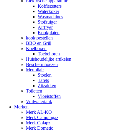
Elektrische apparatuur
Koffiezetters
Waterkoker
Wasmachines
Stofzuiger
Airfryer
Kookplaten
kooktoestellen
BBQ en Grill
Koelboxen
Toebehoren
Huishoudelijke artikelen
Beschermhoezen
Meubilair
Stoelen
Tafels
Zitzakken
Toiletten
Vloeistoffen
Vuilwatertank
Merken
Merk AL-KO
Merk Campingaz
Merk Colapz
Merk Dometic