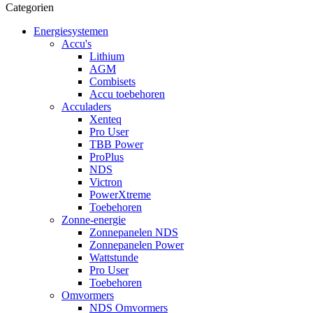
Categorien
Energiesystemen
Accu's
Lithium
AGM
Combisets
Accu toebehoren
Acculaders
Xenteq
Pro User
TBB Power
ProPlus
NDS
Victron
PowerXtreme
Toebehoren
Zonne-energie
Zonnepanelen NDS
Zonnepanelen Power
Wattstunde
Pro User
Toebehoren
Omvormers
NDS Omvormers