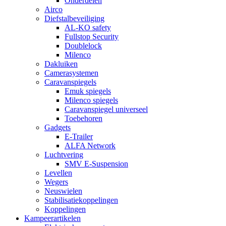
Onderdelen
Airco
Diefstalbeveiliging
AL-KO safety
Fullstop Security
Doublelock
Milenco
Dakluiken
Camerasystemen
Caravanspiegels
Emuk spiegels
Milenco spiegels
Caravanspiegel universeel
Toebehoren
Gadgets
E-Trailer
ALFA Network
Luchtvering
SMV E-Suspension
Levellen
Wegers
Neuswielen
Stabilisatiekoppelingen
Koppelingen
Kampeerartikelen