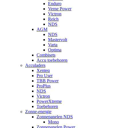
Enduro
Verne Power
Victron
Reich
NDS
AGM
NDS
Mastervolt
Varta
Optima
Combisets
Accu toebehoren
Acculaders
Xenteq
Pro User
TBB Power
ProPlus
NDS
Victron
PowerXtreme
Toebehoren
Zonne-energie
Zonnepanelen NDS
Mono
Zonnepanelen Power