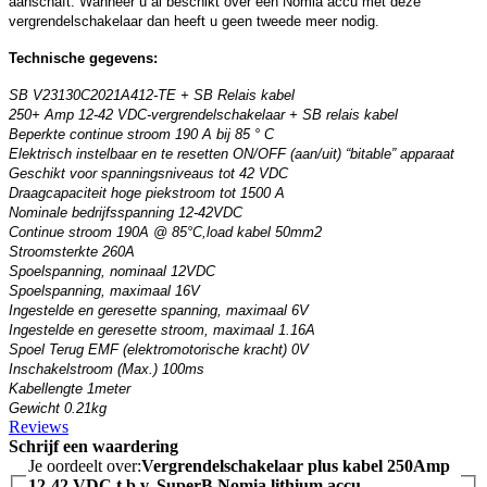
aanschaft. Wanneer u al beschikt over een Nomia accu met deze
vergrendelschakelaar dan heeft u geen tweede meer nodig.
Technische gegevens:
SB V23130C2021A412-TE + SB Relais kabel
250+ Amp 12-42 VDC-vergrendelschakelaar + SB relais kabel
Beperkte continue stroom 190 A bij 85 ° C
Elektrisch instelbaar en te resetten ON/OFF (aan/uit) “bitable” apparaat
Geschikt voor spanningsniveaus tot 42 VDC
Draagcapaciteit hoge piekstroom tot 1500 A
Nominale bedrijfsspanning 12-42VDC
Continue stroom 190A @ 85°C,load kabel 50mm2
Stroomsterkte 260A
Spoelspanning, nominaal 12VDC
Spoelspanning, maximaal 16V
Ingestelde en geresette spanning, maximaal 6V
Ingestelde en geresette stroom, maximaal 1.16A
Spoel Terug EMF (elektromotorische kracht) 0V
Inschakelstroom (Max.) 100ms
Kabellengte 1meter
Gewicht 0.21kg
Reviews
Schrijf een waardering
Je oordeelt over:
Vergrendelschakelaar plus kabel 250Amp
12-42 VDC t.b.v. SuperB Nomia lithium accu