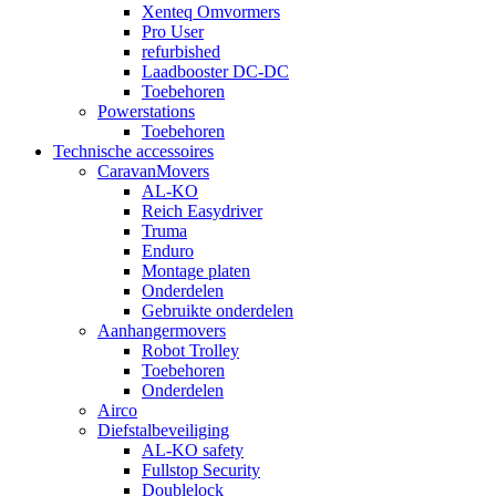
Xenteq Omvormers
Pro User
refurbished
Laadbooster DC-DC
Toebehoren
Powerstations
Toebehoren
Technische accessoires
CaravanMovers
AL-KO
Reich Easydriver
Truma
Enduro
Montage platen
Onderdelen
Gebruikte onderdelen
Aanhangermovers
Robot Trolley
Toebehoren
Onderdelen
Airco
Diefstalbeveiliging
AL-KO safety
Fullstop Security
Doublelock