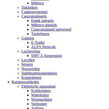
Milenco
Dakluiken
Camerasystemen
Caravanspiegels
Emuk spiegels
Milenco spiegels
Caravanspiegel universeel
Toebehoren
Gadgets
E-Trailer
ALFA Network
Luchtvering
SMV E-Suspension
Levellen
Wegers
Neuswielen
Stabilisatiekoppelingen
Koppelingen
Kampeerartikelen
Elektrische apparatuur
Koffiezetters
Waterkoker
Wasmachines
Stofzuiger
Airfryer