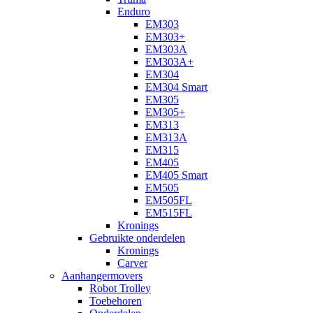
Enduro
EM303
EM303+
EM303A
EM303A+
EM304
EM304 Smart
EM305
EM305+
EM313
EM313A
EM315
EM405
EM405 Smart
EM505
EM505FL
EM515FL
Kronings
Gebruikte onderdelen
Kronings
Carver
Aanhangermovers
Robot Trolley
Toebehoren