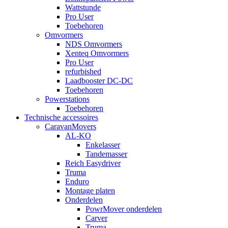
Wattstunde
Pro User
Toebehoren
Omvormers
NDS Omvormers
Xenteq Omvormers
Pro User
refurbished
Laadbooster DC-DC
Toebehoren
Powerstations
Toebehoren
Technische accessoires
CaravanMovers
AL-KO
Enkelasser
Tandemasser
Reich Easydriver
Truma
Enduro
Montage platen
Onderdelen
PowrMover onderdelen
Carver
Truma