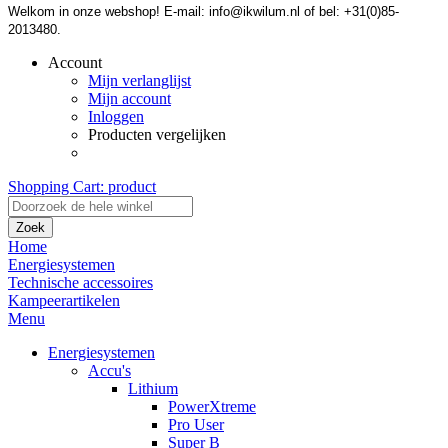
Welkom in onze webshop! E-mail: info@ikwilum.nl of bel: +31(0)85-
2013480.
Account
Mijn verlanglijst
Mijn account
Inloggen
Producten vergelijken
Shopping Cart:
product
Zoek
Home
Energiesystemen
Technische accessoires
Kampeerartikelen
Menu
Energiesystemen
Accu's
Lithium
PowerXtreme
Pro User
Super B