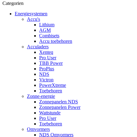
Categorien
Energiesystemen
Accu's
Lithium
AGM
Combisets
Accu toebehoren
Acculaders
Xenteq
Pro User
TBB Power
ProPlus
NDS
Victron
PowerXtreme
Toebehoren
Zonne-energie
Zonnepanelen NDS
Zonnepanelen Power
Wattstunde
Pro User
Toebehoren
Omvormers
NDS Omvormers