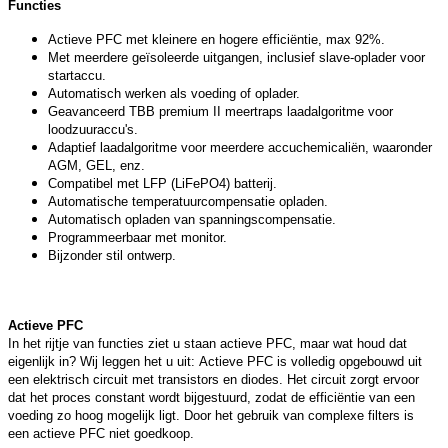
Functies
Actieve PFC met kleinere en hogere efficiëntie, max 92%.
Met meerdere geïsoleerde uitgangen, inclusief slave-oplader voor
startaccu.
Automatisch werken als voeding of oplader.
Geavanceerd TBB premium II meertraps laadalgoritme voor
loodzuuraccu's.
Adaptief laadalgoritme voor meerdere accuchemicaliën, waaronder
AGM, GEL, enz.
Compatibel met LFP (LiFePO4) batterij.
Automatische temperatuurcompensatie opladen.
Automatisch opladen van spanningscompensatie.
Programmeerbaar met monitor.
Bijzonder stil ontwerp.
Actieve PFC
In het rijtje van functies ziet u staan actieve PFC, maar wat houd dat
eigenlijk in? Wij leggen het u uit: Actieve PFC is volledig opgebouwd uit
een elektrisch circuit met transistors en diodes. Het circuit zorgt ervoor
dat het proces constant wordt bijgestuurd, zodat de efficiëntie van een
voeding zo hoog mogelijk ligt. Door het gebruik van complexe filters is
een actieve PFC niet goedkoop.