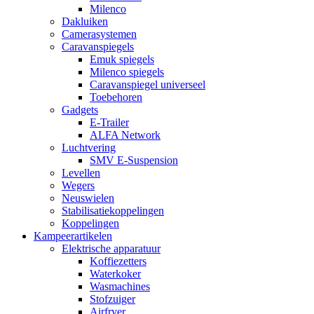
Milenco
Dakluiken
Camerasystemen
Caravanspiegels
Emuk spiegels
Milenco spiegels
Caravanspiegel universeel
Toebehoren
Gadgets
E-Trailer
ALFA Network
Luchtvering
SMV E-Suspension
Levellen
Wegers
Neuswielen
Stabilisatiekoppelingen
Koppelingen
Kampeerartikelen
Elektrische apparatuur
Koffiezetters
Waterkoker
Wasmachines
Stofzuiger
Airfryer