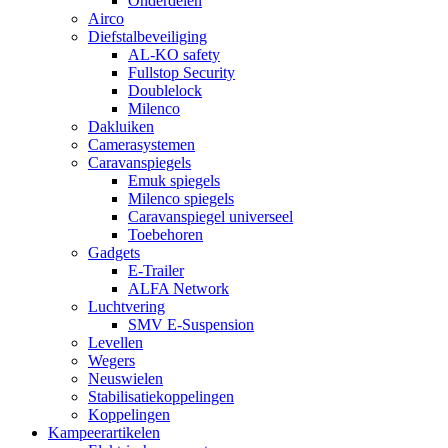
Onderdelen
Airco
Diefstalbeveiliging
AL-KO safety
Fullstop Security
Doublelock
Milenco
Dakluiken
Camerasystemen
Caravanspiegels
Emuk spiegels
Milenco spiegels
Caravanspiegel universeel
Toebehoren
Gadgets
E-Trailer
ALFA Network
Luchtvering
SMV E-Suspension
Levellen
Wegers
Neuswielen
Stabilisatiekoppelingen
Koppelingen
Kampeerartikelen