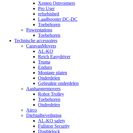
Xenteq Omvormers
Pro User
refurbished
Laadbooster DC-DC
Toebehoren
Powerstations
Toebehoren
Technische accessoires
CaravanMovers
AL-KO
Reich Easydriver
Truma
Enduro
Montage platen
Onderdelen
Gebruikte onderdelen
Aanhangermovers
Robot Trolley
Toebehoren
Onderdelen
Airco
Diefstalbeveiliging
AL-KO safety
Fullstop Security
Doublelock