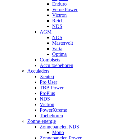
Enduro
Verne Power
Victron
Reich
NDS
AGM
NDS
Mastervolt
Varta
Optima
Combisets
Accu toebehoren
Acculaders
Xenteq
Pro User
TBB Power
ProPlus
NDS
Victron
PowerXtreme
Toebehoren
Zonne-energie
Zonnepanelen NDS
Mono
Zonnepanelen Power