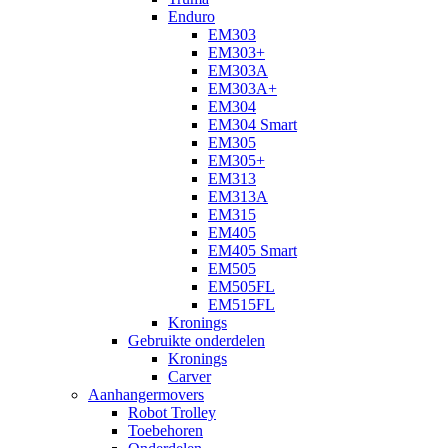
Enduro
EM303
EM303+
EM303A
EM303A+
EM304
EM304 Smart
EM305
EM305+
EM313
EM313A
EM315
EM405
EM405 Smart
EM505
EM505FL
EM515FL
Kronings
Gebruikte onderdelen
Kronings
Carver
Aanhangermovers
Robot Trolley
Toebehoren