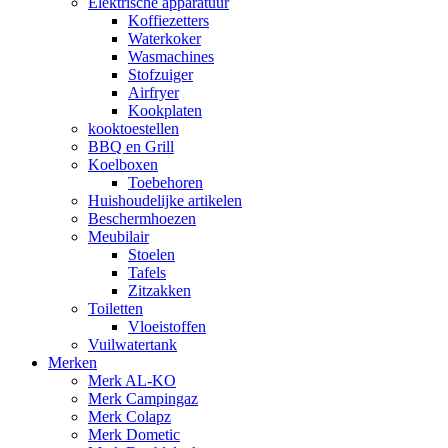
Elektrische apparatuur
Koffiezetters
Waterkoker
Wasmachines
Stofzuiger
Airfryer
Kookplaten
kooktoestellen
BBQ en Grill
Koelboxen
Toebehoren
Huishoudelijke artikelen
Beschermhoezen
Meubilair
Stoelen
Tafels
Zitzakken
Toiletten
Vloeistoffen
Vuilwatertank
Merken
Merk AL-KO
Merk Campingaz
Merk Colapz
Merk Dometic