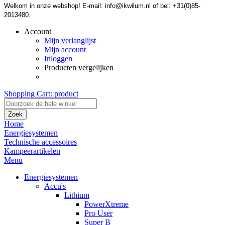
Welkom in onze webshop! E-mail: info@ikwilum.nl of bel: +31(0)85-
2013480.
Account
Mijn verlanglijst
Mijn account
Inloggen
Producten vergelijken
Shopping Cart:
product
Zoek
Home
Energiesystemen
Technische accessoires
Kampeerartikelen
Menu
Energiesystemen
Accu's
Lithium
PowerXtreme
Pro User
Super B