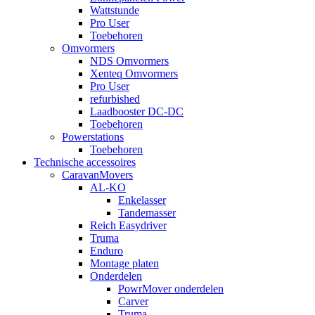
Wattstunde
Pro User
Toebehoren
Omvormers
NDS Omvormers
Xenteq Omvormers
Pro User
refurbished
Laadbooster DC-DC
Toebehoren
Powerstations
Toebehoren
Technische accessoires
CaravanMovers
AL-KO
Enkelasser
Tandemasser
Reich Easydriver
Truma
Enduro
Montage platen
Onderdelen
PowrMover onderdelen
Carver
Truma