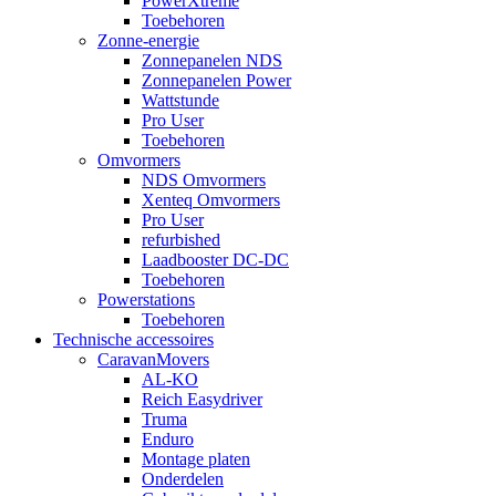
PowerXtreme
Toebehoren
Zonne-energie
Zonnepanelen NDS
Zonnepanelen Power
Wattstunde
Pro User
Toebehoren
Omvormers
NDS Omvormers
Xenteq Omvormers
Pro User
refurbished
Laadbooster DC-DC
Toebehoren
Powerstations
Toebehoren
Technische accessoires
CaravanMovers
AL-KO
Reich Easydriver
Truma
Enduro
Montage platen
Onderdelen