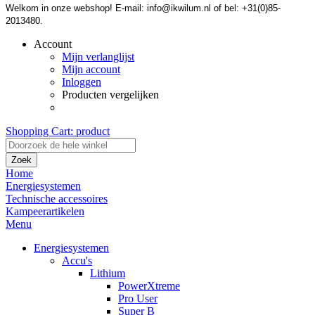
Welkom in onze webshop! E-mail: info@ikwilum.nl of bel: +31(0)85-
2013480.
Account
Mijn verlanglijst
Mijn account
Inloggen
Producten vergelijken
Shopping Cart:
product
Zoek
Home
Energiesystemen
Technische accessoires
Kampeerartikelen
Menu
Energiesystemen
Accu's
Lithium
PowerXtreme
Pro User
Super B