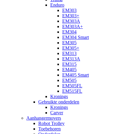
Enduro
EM303
EM303+
EM303A
EM303A+
EM304
EM304 Smart
EM305
EM305+
EM313
EM313A
EM315
EM405
EM405 Smart
EM505
EM505FL
EM515FL
Kronings
Gebruikte onderdelen
Kronings
Carver
Aanhangermovers
Robot Trolley
Toebehoren