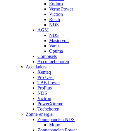
Enduro
Verne Power
Victron
Reich
NDS
AGM
NDS
Mastervolt
Varta
Optima
Combisets
Accu toebehoren
Acculaders
Xenteq
Pro User
TBB Power
ProPlus
NDS
Victron
PowerXtreme
Toebehoren
Zonne-energie
Zonnepanelen NDS
Mono
Zonnepanelen Power