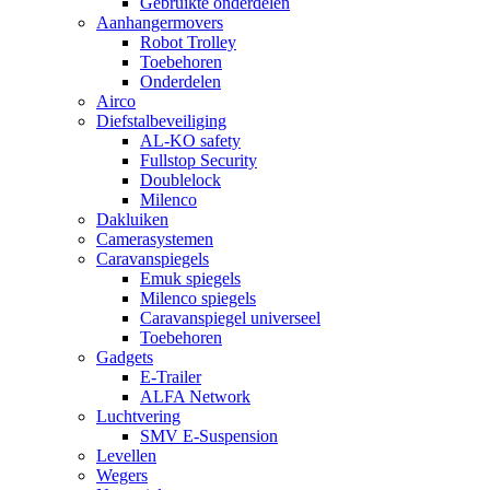
Gebruikte onderdelen
Aanhangermovers
Robot Trolley
Toebehoren
Onderdelen
Airco
Diefstalbeveiliging
AL-KO safety
Fullstop Security
Doublelock
Milenco
Dakluiken
Camerasystemen
Caravanspiegels
Emuk spiegels
Milenco spiegels
Caravanspiegel universeel
Toebehoren
Gadgets
E-Trailer
ALFA Network
Luchtvering
SMV E-Suspension
Levellen
Wegers