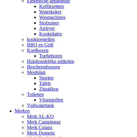
Elektrische apparatuur
Koffiezetters
Waterkoker
Wasmachines
Stofzuiger
Airfryer
Kookplaten
kooktoestellen
BBQ en Grill
Koelboxen
Toebehoren
Huishoudelijke artikelen
Beschermhoezen
Meubilair
Stoelen
Tafels
Zitzakken
Toiletten
Vloeistoffen
Vuilwatertank
Merken
Merk AL-KO
Merk Campingaz
Merk Colapz
Merk Dometic