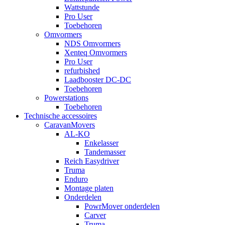
Wattstunde
Pro User
Toebehoren
Omvormers
NDS Omvormers
Xenteq Omvormers
Pro User
refurbished
Laadbooster DC-DC
Toebehoren
Powerstations
Toebehoren
Technische accessoires
CaravanMovers
AL-KO
Enkelasser
Tandemasser
Reich Easydriver
Truma
Enduro
Montage platen
Onderdelen
PowrMover onderdelen
Carver
Truma