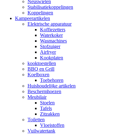
Neuswielen
Stabilisatiekoppelingen
Koppelingen
Kampeerartikelen
Elektrische apparatuur
Koffiezetters
Waterkoker
Wasmachines
Stofzuiger
Airfryer
Kookplaten
kooktoestellen
BBQ en Grill
Koelboxen
Toebehoren
Huishoudelijke artikelen
Beschermhoezen
Meubilair
Stoelen
Tafels
Zitzakken
Toiletten
Vloeistoffen
Vuilwatertank