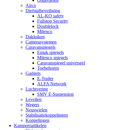
Onderdelen
Airco
Diefstalbeveiliging
AL-KO safety
Fullstop Security
Doublelock
Milenco
Dakluiken
Camerasystemen
Caravanspiegels
Emuk spiegels
Milenco spiegels
Caravanspiegel universeel
Toebehoren
Gadgets
E-Trailer
ALFA Network
Luchtvering
SMV E-Suspension
Levellen
Wegers
Neuswielen
Stabilisatiekoppelingen
Koppelingen
Kampeerartikelen