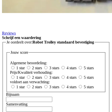
Reviews
Schrijf een waardering
Je oordeelt over:
Robot Trolley standaard bevestiging
Jouw score
Algemene beoordeling:
1 star
2 stars
3 stars
4 stars
5 stars
Prijs/Kwaliteit verhouding:
1 star
2 stars
3 stars
4 stars
5 stars
voldoet aan verwachting:
1 star
2 stars
3 stars
4 stars
5 stars
Bijnaam
Samenvatting