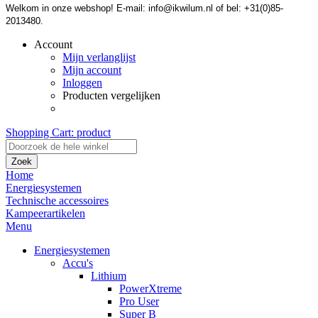
Welkom in onze webshop! E-mail: info@ikwilum.nl of bel: +31(0)85-
2013480.
Account
Mijn verlanglijst
Mijn account
Inloggen
Producten vergelijken
Shopping Cart:
product
Zoek
Home
Energiesystemen
Technische accessoires
Kampeerartikelen
Menu
Energiesystemen
Accu's
Lithium
PowerXtreme
Pro User
Super B