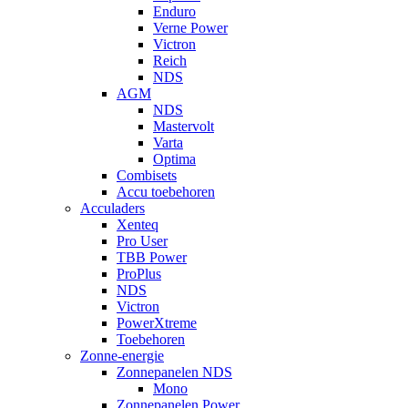
Enduro
Verne Power
Victron
Reich
NDS
AGM
NDS
Mastervolt
Varta
Optima
Combisets
Accu toebehoren
Acculaders
Xenteq
Pro User
TBB Power
ProPlus
NDS
Victron
PowerXtreme
Toebehoren
Zonne-energie
Zonnepanelen NDS
Mono
Zonnepanelen Power