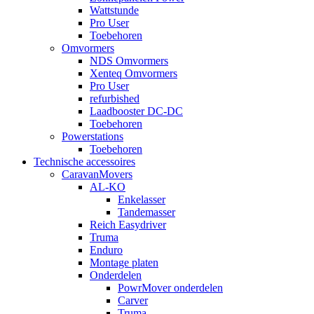
Wattstunde
Pro User
Toebehoren
Omvormers
NDS Omvormers
Xenteq Omvormers
Pro User
refurbished
Laadbooster DC-DC
Toebehoren
Powerstations
Toebehoren
Technische accessoires
CaravanMovers
AL-KO
Enkelasser
Tandemasser
Reich Easydriver
Truma
Enduro
Montage platen
Onderdelen
PowrMover onderdelen
Carver
Truma