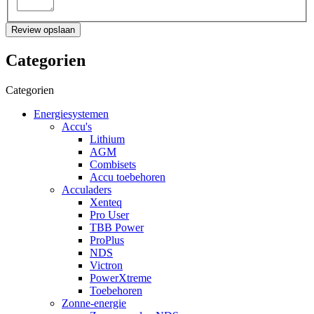
Review opslaan
Categorien
Categorien
Energiesystemen
Accu's
Lithium
AGM
Combisets
Accu toebehoren
Acculaders
Xenteq
Pro User
TBB Power
ProPlus
NDS
Victron
PowerXtreme
Toebehoren
Zonne-energie