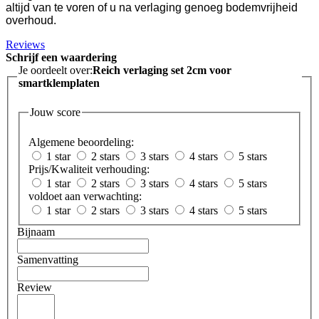
altijd van te voren of u na verlaging genoeg bodemvrijheid
overhoud.
Reviews
Schrijf een waardering
Je oordeelt over:
Reich verlaging set 2cm voor
smartklemplaten
Jouw score
Algemene beoordeling:
1 star
2 stars
3 stars
4 stars
5 stars
Prijs/Kwaliteit verhouding:
1 star
2 stars
3 stars
4 stars
5 stars
voldoet aan verwachting:
1 star
2 stars
3 stars
4 stars
5 stars
Bijnaam
Samenvatting
Review