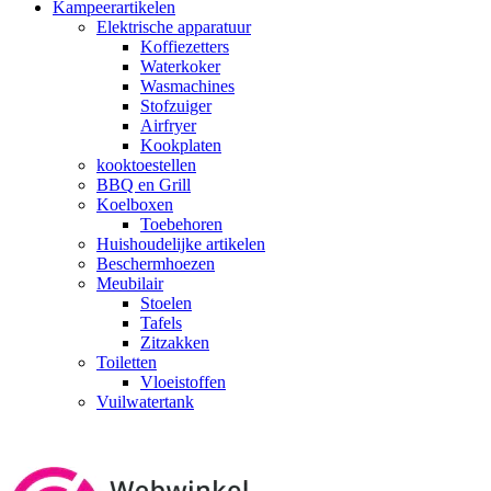
Kampeerartikelen
Elektrische apparatuur
Koffiezetters
Waterkoker
Wasmachines
Stofzuiger
Airfryer
Kookplaten
kooktoestellen
BBQ en Grill
Koelboxen
Toebehoren
Huishoudelijke artikelen
Beschermhoezen
Meubilair
Stoelen
Tafels
Zitzakken
Toiletten
Vloeistoffen
Vuilwatertank