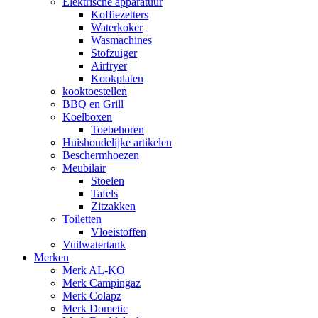
Elektrische apparatuur
Koffiezetters
Waterkoker
Wasmachines
Stofzuiger
Airfryer
Kookplaten
kooktoestellen
BBQ en Grill
Koelboxen
Toebehoren
Huishoudelijke artikelen
Beschermhoezen
Meubilair
Stoelen
Tafels
Zitzakken
Toiletten
Vloeistoffen
Vuilwatertank
Merken
Merk AL-KO
Merk Campingaz
Merk Colapz
Merk Dometic