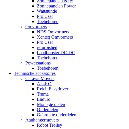
Zonnepanelen NDS
Zonnepanelen Power
Wattstunde
Pro User
Toebehoren
Omvormers
NDS Omvormers
Xenteq Omvormers
Pro User
refurbished
Laadbooster DC-DC
Toebehoren
Powerstations
Toebehoren
Technische accessoires
CaravanMovers
AL-KO
Reich Easydriver
Truma
Enduro
Montage platen
Onderdelen
Gebruikte onderdelen
Aanhangermovers
Robot Trolley