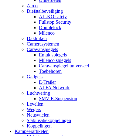
Onderdelen
Airco
Diefstalbeveiliging
AL-KO safety
Fullstop Security
Doublelock
Milenco
Dakluiken
Camerasystemen
Caravanspiegels
Emuk spiegels
Milenco spiegels
Caravanspiegel universeel
Toebehoren
Gadgets
E-Trailer
ALFA Network
Luchtvering
SMV E-Suspension
Levellen
Wegers
Neuswielen
Stabilisatiekoppelingen
Koppelingen
Kampeerartikelen