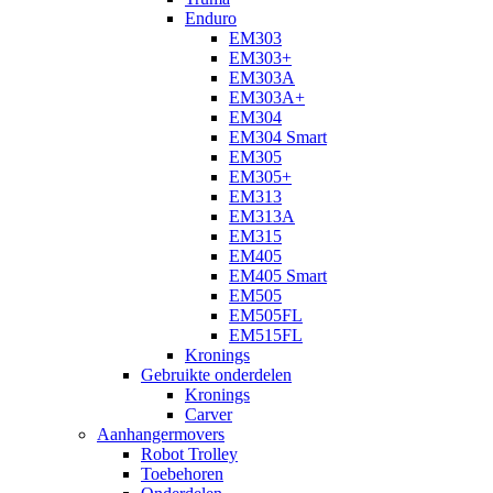
Enduro
EM303
EM303+
EM303A
EM303A+
EM304
EM304 Smart
EM305
EM305+
EM313
EM313A
EM315
EM405
EM405 Smart
EM505
EM505FL
EM515FL
Kronings
Gebruikte onderdelen
Kronings
Carver
Aanhangermovers
Robot Trolley
Toebehoren