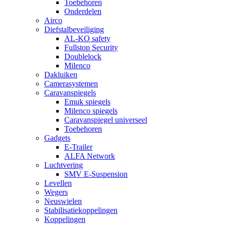
Toebehoren
Onderdelen
Airco
Diefstalbeveiliging
AL-KO safety
Fullstop Security
Doublelock
Milenco
Dakluiken
Camerasystemen
Caravanspiegels
Emuk spiegels
Milenco spiegels
Caravanspiegel universeel
Toebehoren
Gadgets
E-Trailer
ALFA Network
Luchtvering
SMV E-Suspension
Levellen
Wegers
Neuswielen
Stabilisatiekoppelingen
Koppelingen