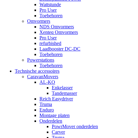
Wattstunde
Pro User
Toebehoren
Omvormers
NDS Omvormers
Xenteq Omvormers
Pro User
refurbished
Laadbooster DC-DC
Toebehoren
Powerstations
Toebehoren
Technische accessoires
CaravanMovers
AL-KO
Enkelasser
Tandemasser
Reich Easydriver
Truma
Enduro
Montage platen
Onderdelen
PowrMover onderdelen
Carver
Truma