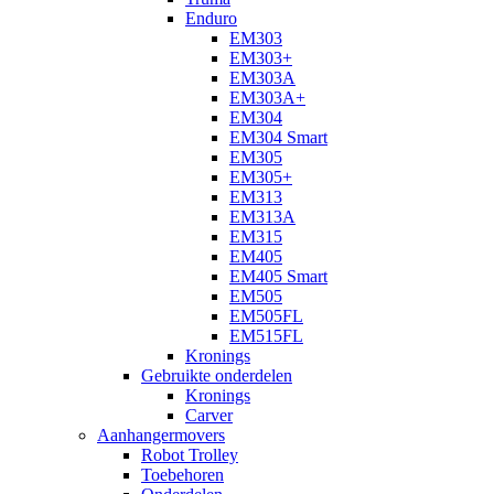
Enduro
EM303
EM303+
EM303A
EM303A+
EM304
EM304 Smart
EM305
EM305+
EM313
EM313A
EM315
EM405
EM405 Smart
EM505
EM505FL
EM515FL
Kronings
Gebruikte onderdelen
Kronings
Carver
Aanhangermovers
Robot Trolley
Toebehoren