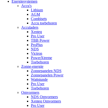
Energiesystemen
Accu's
Lithium
AGM
Combisets
Accu toebehoren
Acculaders
Xenteq
Pro User
TBB Power
ProPlus
NDS
Victron
PowerXtreme
Toebehoren
Zonne-energie
Zonnepanelen NDS
Zonnepanelen Power
Wattstunde
Pro User
Toebehoren
Omvormers
NDS Omvormers
Xenteq Omvormers
Pro User