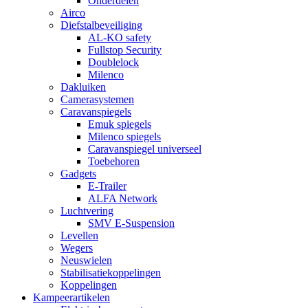
Onderdelen
Airco
Diefstalbeveiliging
AL-KO safety
Fullstop Security
Doublelock
Milenco
Dakluiken
Camerasystemen
Caravanspiegels
Emuk spiegels
Milenco spiegels
Caravanspiegel universeel
Toebehoren
Gadgets
E-Trailer
ALFA Network
Luchtvering
SMV E-Suspension
Levellen
Wegers
Neuswielen
Stabilisatiekoppelingen
Koppelingen
Kampeerartikelen