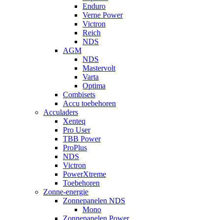
Enduro
Verne Power
Victron
Reich
NDS
AGM
NDS
Mastervolt
Varta
Optima
Combisets
Accu toebehoren
Acculaders
Xenteq
Pro User
TBB Power
ProPlus
NDS
Victron
PowerXtreme
Toebehoren
Zonne-energie
Zonnepanelen NDS
Mono
Zonnepanelen Power