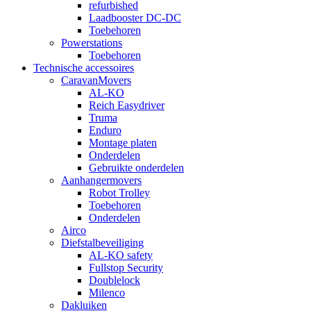
refurbished
Laadbooster DC-DC
Toebehoren
Powerstations
Toebehoren
Technische accessoires
CaravanMovers
AL-KO
Reich Easydriver
Truma
Enduro
Montage platen
Onderdelen
Gebruikte onderdelen
Aanhangermovers
Robot Trolley
Toebehoren
Onderdelen
Airco
Diefstalbeveiliging
AL-KO safety
Fullstop Security
Doublelock
Milenco
Dakluiken