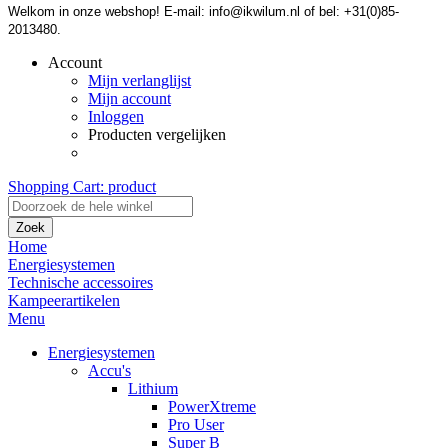
Welkom in onze webshop! E-mail: info@ikwilum.nl of bel: +31(0)85-
2013480.
Account
Mijn verlanglijst
Mijn account
Inloggen
Producten vergelijken
Shopping Cart:
product
Zoek
Home
Energiesystemen
Technische accessoires
Kampeerartikelen
Menu
Energiesystemen
Accu's
Lithium
PowerXtreme
Pro User
Super B