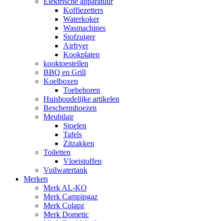
Elektrische apparatuur
Koffiezetters
Waterkoker
Wasmachines
Stofzuiger
Airfryer
Kookplaten
kooktoestellen
BBQ en Grill
Koelboxen
Toebehoren
Huishoudelijke artikelen
Beschermhoezen
Meubilair
Stoelen
Tafels
Zitzakken
Toiletten
Vloeistoffen
Vuilwatertank
Merken
Merk AL-KO
Merk Campingaz
Merk Colapz
Merk Dometic