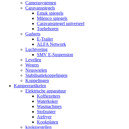
Camerasystemen
Caravanspiegels
Emuk spiegels
Milenco spiegels
Caravanspiegel universeel
Toebehoren
Gadgets
E-Trailer
ALFA Network
Luchtvering
SMV E-Suspension
Levellen
Wegers
Neuswielen
Stabilisatiekoppelingen
Koppelingen
Kampeerartikelen
Elektrische apparatuur
Koffiezetters
Waterkoker
Wasmachines
Stofzuiger
Airfryer
Kookplaten
kooktoestellen