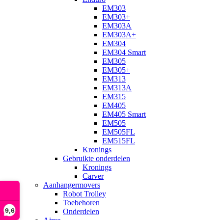
EM303
EM303+
EM303A
EM303A+
EM304
EM304 Smart
EM305
EM305+
EM313
EM313A
EM315
EM405
EM405 Smart
EM505
EM505FL
EM515FL
Kronings
Gebruikte onderdelen
Kronings
Carver
Aanhangermovers
Robot Trolley
Toebehoren
9,6
Onderdelen