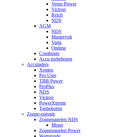
Verne Power
Victron
Reich
NDS
AGM
NDS
Mastervolt
Varta
Optima
Combisets
Accu toebehoren
Acculaders
Xenteq
Pro User
TBB Power
ProPlus
NDS
Victron
PowerXtreme
Toebehoren
Zonne-energie
Zonnepanelen NDS
Mono
Zonnepanelen Power
Wattstunde