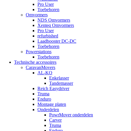
Pro User
Toebehoren
Omvormers
NDS Omvormers
Xenteq Omvormers
Pro User
refurbished
Laadbooster DC-DC
Toebehoren
Powerstations
Toebehoren
Technische accessoires
CaravanMovers
AL-KO
Enkelasser
Tandemasser
Reich Easydriver
Truma
Enduro
Montage platen
Onderdelen
PowrMover onderdelen
Carver
Truma
Enduro