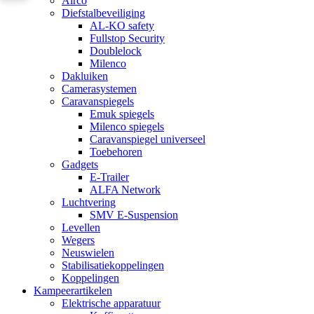
Airco
Diefstalbeveiliging
AL-KO safety
Fullstop Security
Doublelock
Milenco
Dakluiken
Camerasystemen
Caravanspiegels
Emuk spiegels
Milenco spiegels
Caravanspiegel universeel
Toebehoren
Gadgets
E-Trailer
ALFA Network
Luchtvering
SMV E-Suspension
Levellen
Wegers
Neuswielen
Stabilisatiekoppelingen
Koppelingen
Kampeerartikelen
Elektrische apparatuur