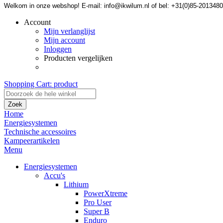
Welkom in onze webshop! E-mail: info@ikwilum.nl of bel: +31(0)85-2013480
Account
Mijn verlanglijst
Mijn account
Inloggen
Producten vergelijken
Shopping Cart:
product
Zoek
Home
Energiesystemen
Technische accessoires
Kampeerartikelen
Menu
Energiesystemen
Accu's
Lithium
PowerXtreme
Pro User
Super B
Enduro