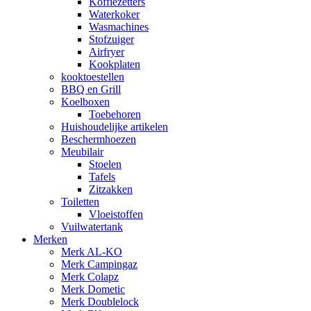
Koffiezetters
Waterkoker
Wasmachines
Stofzuiger
Airfryer
Kookplaten
kooktoestellen
BBQ en Grill
Koelboxen
Toebehoren
Huishoudelijke artikelen
Beschermhoezen
Meubilair
Stoelen
Tafels
Zitzakken
Toiletten
Vloeistoffen
Vuilwatertank
Merken
Merk AL-KO
Merk Campingaz
Merk Colapz
Merk Dometic
Merk Doublelock