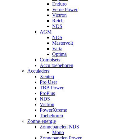
Enduro
Verne Power
Victron
Reich
NDS
AGM
NDS
Mastervolt
Varta
Optima
Combisets
Accu toebehoren
Acculaders
Xenteq
Pro User
TBB Power
ProPlus
NDS
Victron
PowerXtreme
Toebehoren
Zonne-energie
Zonnepanelen NDS
Mono
Zonnepanelen Power