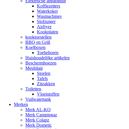
Elektrische apparatuur
Koffiezetters
Waterkoker
Wasmachines
Stofzuiger
Airfryer
Kookplaten
kooktoestellen
BBQ en Grill
Koelboxen
Toebehoren
Huishoudelijke artikelen
Beschermhoezen
Meubilair
Stoelen
Tafels
Zitzakken
Toiletten
Vloeistoffen
Vuilwatertank
Merken
Merk AL-KO
Merk Campingaz
Merk Colapz
Merk Dometic