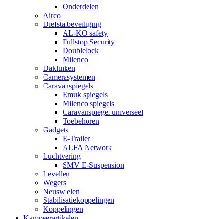
Onderdelen
Airco
Diefstalbeveiliging
AL-KO safety
Fullstop Security
Doublelock
Milenco
Dakluiken
Camerasystemen
Caravanspiegels
Emuk spiegels
Milenco spiegels
Caravanspiegel universeel
Toebehoren
Gadgets
E-Trailer
ALFA Network
Luchtvering
SMV E-Suspension
Levellen
Wegers
Neuswielen
Stabilisatiekoppelingen
Koppelingen
Kampeerartikelen