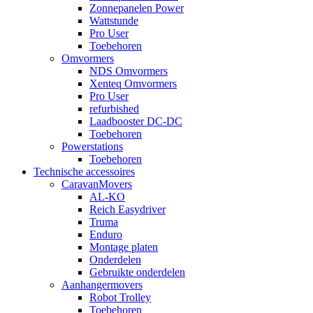
Zonnepanelen Power
Wattstunde
Pro User
Toebehoren
Omvormers
NDS Omvormers
Xenteq Omvormers
Pro User
refurbished
Laadbooster DC-DC
Toebehoren
Powerstations
Toebehoren
Technische accessoires
CaravanMovers
AL-KO
Reich Easydriver
Truma
Enduro
Montage platen
Onderdelen
Gebruikte onderdelen
Aanhangermovers
Robot Trolley
Toebehoren