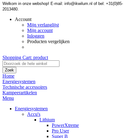
Welkom in onze webshop! E-mail: info@ikwilum.nl of bel: +31(0)85-
2013480.
Account
Mijn verlanglijst
Mijn account
Inloggen
Producten vergelijken
Shopping Cart:
product
Zoek
Home
Energiesystemen
Technische accessoires
Kampeerartikelen
Menu
Energiesystemen
Accu's
Lithium
PowerXtreme
Pro User
Super B