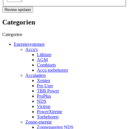
Review opslaan
Categorien
Categorien
Energiesystemen
Accu's
Lithium
AGM
Combisets
Accu toebehoren
Acculaders
Xenteq
Pro User
TBB Power
ProPlus
NDS
Victron
PowerXtreme
Toebehoren
Zonne-energie
Zonnepanelen NDS