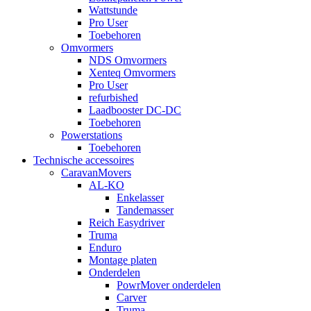
Wattstunde
Pro User
Toebehoren
Omvormers
NDS Omvormers
Xenteq Omvormers
Pro User
refurbished
Laadbooster DC-DC
Toebehoren
Powerstations
Toebehoren
Technische accessoires
CaravanMovers
AL-KO
Enkelasser
Tandemasser
Reich Easydriver
Truma
Enduro
Montage platen
Onderdelen
PowrMover onderdelen
Carver
Truma