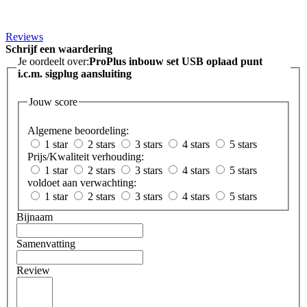
Reviews
Schrijf een waardering
Je oordeelt over:
ProPlus inbouw set USB oplaad punt
i.c.m. sigplug aansluiting
Jouw score
Algemene beoordeling:
1 star
2 stars
3 stars
4 stars
5 stars
Prijs/Kwaliteit verhouding:
1 star
2 stars
3 stars
4 stars
5 stars
voldoet aan verwachting:
1 star
2 stars
3 stars
4 stars
5 stars
Bijnaam
Samenvatting
Review