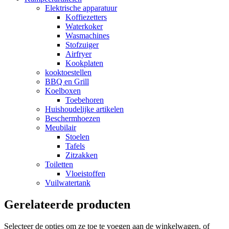
Elektrische apparatuur
Koffiezetters
Waterkoker
Wasmachines
Stofzuiger
Airfryer
Kookplaten
kooktoestellen
BBQ en Grill
Koelboxen
Toebehoren
Huishoudelijke artikelen
Beschermhoezen
Meubilair
Stoelen
Tafels
Zitzakken
Toiletten
Vloeistoffen
Vuilwatertank
Gerelateerde producten
Selecteer de opties om ze toe te voegen aan de winkelwagen, of