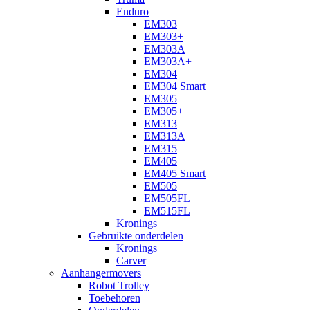
Enduro
EM303
EM303+
EM303A
EM303A+
EM304
EM304 Smart
EM305
EM305+
EM313
EM313A
EM315
EM405
EM405 Smart
EM505
EM505FL
EM515FL
Kronings
Gebruikte onderdelen
Kronings
Carver
Aanhangermovers
Robot Trolley
Toebehoren