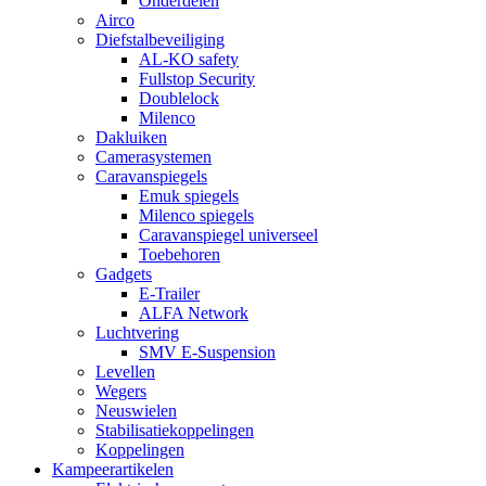
Onderdelen
Airco
Diefstalbeveiliging
AL-KO safety
Fullstop Security
Doublelock
Milenco
Dakluiken
Camerasystemen
Caravanspiegels
Emuk spiegels
Milenco spiegels
Caravanspiegel universeel
Toebehoren
Gadgets
E-Trailer
ALFA Network
Luchtvering
SMV E-Suspension
Levellen
Wegers
Neuswielen
Stabilisatiekoppelingen
Koppelingen
Kampeerartikelen