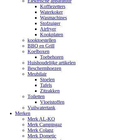
Elektrische apparatuur
Koffiezetters
Waterkoker
Wasmachines
Stofzuiger
Airfryer
Kookplaten
kooktoestellen
BBQ en Grill
Koelboxen
Toebehoren
Huishoudelijke artikelen
Beschermhoezen
Meubilair
Stoelen
Tafels
Zitzakken
Toiletten
Vloeistoffen
Vuilwatertank
Merken
Merk AL-KO
Merk Campingaz
Merk Colapz
Merk Dometic