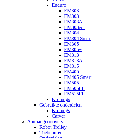
Enduro
EM303
EM303+
EM303A
EM303A+
EM304
EM304 Smart
EM305
EM305+
EM313
EM313A
EM315
EM405
EM405 Smart
EM505
EM505FL
EM515FL
Kronings
Gebruikte onderdelen
Kronings
Carver
Aanhangermovers
Robot Trolley
Toebehoren