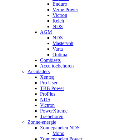
Enduro
Verne Power
Victron
Reich
NDS
AGM
NDS
Mastervolt
Varta
Optima
Combisets
Accu toebehoren
Acculaders
Xenteq
Pro User
TBB Power
ProPlus
NDS
Victron
PowerXtreme
Toebehoren
Zonne-energie
Zonnepanelen NDS
Mono
Zonnepanelen Power