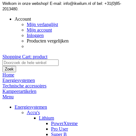
Welkom in onze webshop! E-mail: info@ikwilum.nl of bel: +31(0)85-
2013480.
Account
Mijn verlanglijst
Mijn account
Inloggen
Producten vergelijken
Shopping Cart:
product
Zoek
Home
Energiesystemen
Technische accessoires
Kampeerartikelen
Menu
Energiesystemen
Accu's
Lithium
PowerXtreme
Pro User
Super B