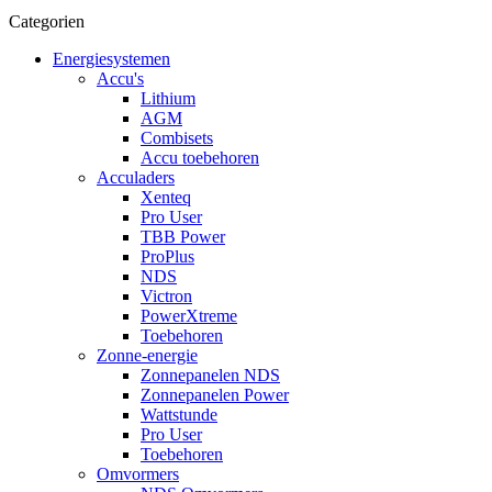
Categorien
Energiesystemen
Accu's
Lithium
AGM
Combisets
Accu toebehoren
Acculaders
Xenteq
Pro User
TBB Power
ProPlus
NDS
Victron
PowerXtreme
Toebehoren
Zonne-energie
Zonnepanelen NDS
Zonnepanelen Power
Wattstunde
Pro User
Toebehoren
Omvormers