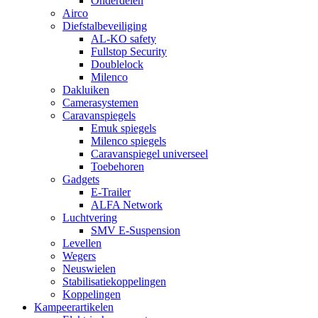
Onderdelen
Airco
Diefstalbeveiliging
AL-KO safety
Fullstop Security
Doublelock
Milenco
Dakluiken
Camerasystemen
Caravanspiegels
Emuk spiegels
Milenco spiegels
Caravanspiegel universeel
Toebehoren
Gadgets
E-Trailer
ALFA Network
Luchtvering
SMV E-Suspension
Levellen
Wegers
Neuswielen
Stabilisatiekoppelingen
Koppelingen
Kampeerartikelen