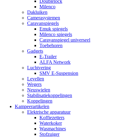
Doublelock
Milenco
Dakluiken
Camerasystemen
Caravanspiegels
Emuk spiegels
Milenco spiegels
Caravanspiegel universeel
Toebehoren
Gadgets
E-Trailer
ALFA Network
Luchtvering
SMV E-Suspension
Levellen
Wegers
Neuswielen
Stabilisatiekoppelingen
Koppelingen
Kampeerartikelen
Elektrische apparatuur
Koffiezetters
Waterkoker
Wasmachines
Stofzuiger