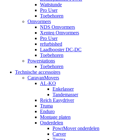
Wattstunde
Pro User
Toebehoren
Omvormers
NDS Omvormers
Xenteq Omvormers
Pro User
refurbished
Laadbooster DC-DC
Toebehoren
Powerstations
Toebehoren
Technische accessoires
CaravanMovers
AL-KO
Enkelasser
Tandemasser
Reich Easydriver
Truma
Enduro
Montage platen
Onderdelen
PowrMover onderdelen
Carver
Truma