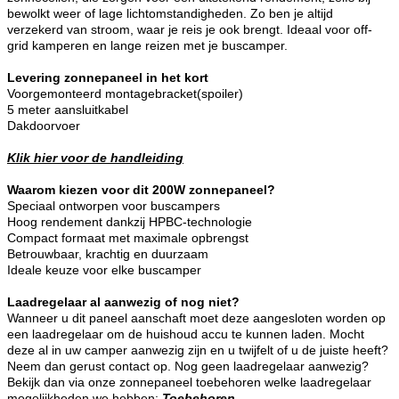
bewolkt weer of lage lichtomstandigheden. Zo ben je altijd
verzekerd van stroom, waar je reis je ook brengt. Ideaal voor off-
grid kamperen en lange reizen met je buscamper.
Levering zonnepaneel in het kort
Voorgemonteerd montagebracket(spoiler)
5 meter aansluitkabel
Dakdoorvoer
Klik hier voor de handleiding
Waarom kiezen voor dit 200W zonnepaneel?
Speciaal ontworpen voor buscampers
Hoog rendement dankzij HPBC-technologie
Compact formaat met maximale opbrengst
Betrouwbaar, krachtig en duurzaam
Ideale keuze voor elke buscamper
Laadregelaar al aanwezig of nog niet?
Wanneer u dit paneel aanschaft moet deze aangesloten worden op
een laadregelaar om de huishoud accu te kunnen laden. Mocht
deze al in uw camper aanwezig zijn en u twijfelt of u de juiste heeft?
Neem dan gerust contact op. Nog geen laadregelaar aanwezig?
Bekijk dan via onze zonnepaneel toebehoren welke laadregelaar
mogelijkheden we hebben:
Toebehoren