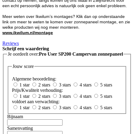
contact op nemen, langs komen bij ons filiaal in Zwijndrecht voor
een echt persoonlijk advies is natuurlijk ook geen enkel probleem.
Meer weten over Ikwilum’s montages? Klik dan op onderstaande
link om meer te weten te komen over zonnepaneel montage, en zie
welke producten wij nog meer monteren.
www.ikwilum.nl/montage
Reviews
Schrijf een waardering
Je oordeelt over:
Pro User SP200 Campervan zonnepaneel
Jouw score
Algemene beoordeling:
1 star
2 stars
3 stars
4 stars
5 stars
Prijs/Kwaliteit verhouding:
1 star
2 stars
3 stars
4 stars
5 stars
voldoet aan verwachting:
1 star
2 stars
3 stars
4 stars
5 stars
Bijnaam
Samenvatting