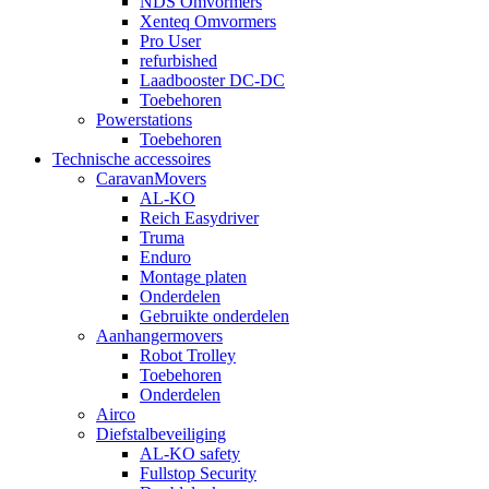
NDS Omvormers
Xenteq Omvormers
Pro User
refurbished
Laadbooster DC-DC
Toebehoren
Powerstations
Toebehoren
Technische accessoires
CaravanMovers
AL-KO
Reich Easydriver
Truma
Enduro
Montage platen
Onderdelen
Gebruikte onderdelen
Aanhangermovers
Robot Trolley
Toebehoren
Onderdelen
Airco
Diefstalbeveiliging
AL-KO safety
Fullstop Security