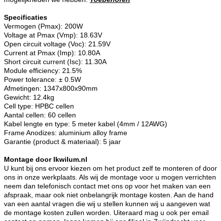
Specificaties
Vermogen (Pmax): 200W
Voltage at Pmax (Vmp): 18.63V
Open circuit voltage (Voc): 21.59V
Current at Pmax (Imp): 10.80A
Short circuit current (Isc): 11.30A
Module efficiency: 21.5%
Power tolerance: ± 0.5W
Afmetingen: 1347x800x90mm
Gewicht: 12.4kg
Cell type: HPBC cellen
Aantal cellen: 60 cellen
Kabel lengte en type: 5 meter kabel (4mm / 12AWG)
Frame Anodizes: aluminium alloy frame
Garantie (product & materiaal): 5 jaar
Montage door Ikwilum.nl
U kunt bij ons ervoor kiezen om het product zelf te monteren of door
ons in onze werkplaats. Als wij de montage voor u mogen verrichten
neem dan telefonisch contact met ons op voor het maken van een
afspraak, maar ook niet onbelangrijk montage kosten. Aan de hand
van een aantal vragen die wij u stellen kunnen wij u aangeven wat
de montage kosten zullen worden. Uiteraard mag u ook per email