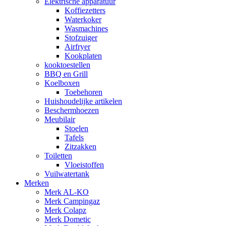
Elektrische apparatuur
Koffiezetters
Waterkoker
Wasmachines
Stofzuiger
Airfryer
Kookplaten
kooktoestellen
BBQ en Grill
Koelboxen
Toebehoren
Huishoudelijke artikelen
Beschermhoezen
Meubilair
Stoelen
Tafels
Zitzakken
Toiletten
Vloeistoffen
Vuilwatertank
Merken
Merk AL-KO
Merk Campingaz
Merk Colapz
Merk Dometic