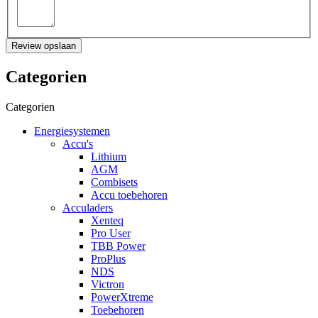
Review opslaan
Categorien
Categorien
Energiesystemen
Accu's
Lithium
AGM
Combisets
Accu toebehoren
Acculaders
Xenteq
Pro User
TBB Power
ProPlus
NDS
Victron
PowerXtreme
Toebehoren