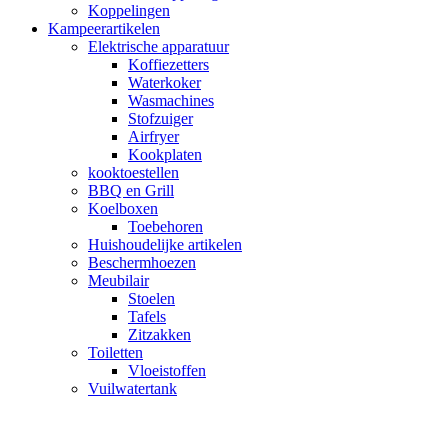
Koppelingen
Kampeerartikelen
Elektrische apparatuur
Koffiezetters
Waterkoker
Wasmachines
Stofzuiger
Airfryer
Kookplaten
kooktoestellen
BBQ en Grill
Koelboxen
Toebehoren
Huishoudelijke artikelen
Beschermhoezen
Meubilair
Stoelen
Tafels
Zitzakken
Toiletten
Vloeistoffen
Vuilwatertank