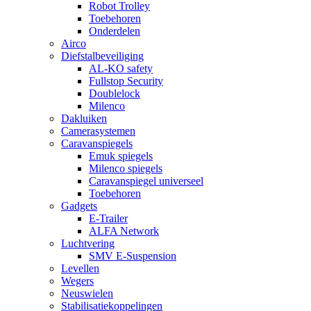
Robot Trolley
Toebehoren
Onderdelen
Airco
Diefstalbeveiliging
AL-KO safety
Fullstop Security
Doublelock
Milenco
Dakluiken
Camerasystemen
Caravanspiegels
Emuk spiegels
Milenco spiegels
Caravanspiegel universeel
Toebehoren
Gadgets
E-Trailer
ALFA Network
Luchtvering
SMV E-Suspension
Levellen
Wegers
Neuswielen
Stabilisatiekoppelingen