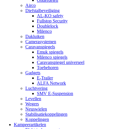
Onderdelen
Airco
Diefstalbeveiliging
AL-KO safety
Fullstop Security
Doublelock
Milenco
Dakluiken
Camerasystemen
Caravanspiegels
Emuk spiegels
Milenco spiegels
Caravanspiegel universeel
Toebehoren
Gadgets
E-Trailer
ALFA Network
Luchtvering
SMV E-Suspension
Levellen
Wegers
Neuswielen
Stabilisatiekoppelingen
Koppelingen
Kampeerartikelen