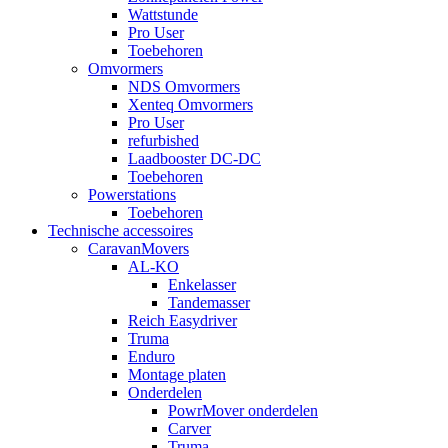
Wattstunde
Pro User
Toebehoren
Omvormers
NDS Omvormers
Xenteq Omvormers
Pro User
refurbished
Laadbooster DC-DC
Toebehoren
Powerstations
Toebehoren
Technische accessoires
CaravanMovers
AL-KO
Enkelasser
Tandemasser
Reich Easydriver
Truma
Enduro
Montage platen
Onderdelen
PowrMover onderdelen
Carver
Truma