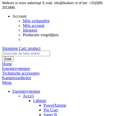
Welkom in onze webshop! E-mail: info@ikwilum.nl of bel: +31(0)85-
2013480.
Account
Mijn verlanglijst
Mijn account
Inloggen
Producten vergelijken
Shopping Cart:
product
Zoek
Home
Energiesystemen
Technische accessoires
Kampeerartikelen
Menu
Energiesystemen
Accu's
Lithium
PowerXtreme
Pro User
Super B