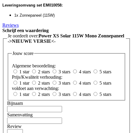
Leveringsomvang set EM010058:
1x Zonnepaneel (115W)
Reviews
Schrijf een waardering
Je oordeelt over:
Power XS Solar 115W Mono Zonnepaneel
->NIEUWE VERSIE<-
Jouw score
Algemene beoordeling:
1 star
2 stars
3 stars
4 stars
5 stars
Prijs/Kwaliteit verhouding:
1 star
2 stars
3 stars
4 stars
5 stars
voldoet aan verwachting:
1 star
2 stars
3 stars
4 stars
5 stars
Bijnaam
Samenvatting
Review