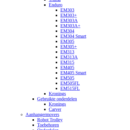
Enduro
EM303
EM303+
EM303A
EM303A+
EM304
EM304 Smart
EM305
EM305+
EM313
EM313A
EM315
EM405
EM405 Smart
EM505
EM505FL
EM515FL
Kronings
Gebruikte onderdelen
Kronings
Carver
Aanhangermovers
Robot Trolley
Toebehoren