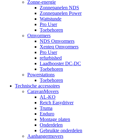
Zonne-energie
Zonnepanelen NDS
Zonnepanelen Power
Wattstunde
Pro User
Toebehoren
Omvormers
NDS Omvormers
Xenteq Omvormers
Pro User
refurbished
Laadbooster DC-DC
Toebehoren
Powerstations
Toebehoren
Technische accessoires
CaravanMovers
AL-KO
Reich Easydriver
Truma
Enduro
Montage platen
Onderdelen
Gebruikte onderdelen
Aanhangermovers