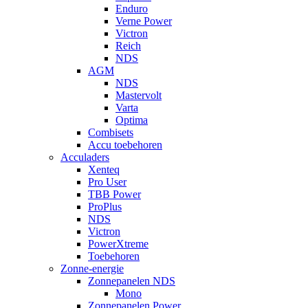
Enduro
Verne Power
Victron
Reich
NDS
AGM
NDS
Mastervolt
Varta
Optima
Combisets
Accu toebehoren
Acculaders
Xenteq
Pro User
TBB Power
ProPlus
NDS
Victron
PowerXtreme
Toebehoren
Zonne-energie
Zonnepanelen NDS
Mono
Zonnepanelen Power