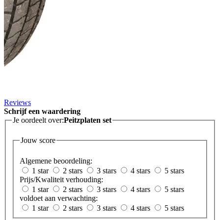
Reviews
Schrijf een waardering
Je oordeelt over:
Peitzplaten set
Jouw score
Algemene beoordeling:
1 star
2 stars
3 stars
4 stars
5 stars
Prijs/Kwaliteit verhouding:
1 star
2 stars
3 stars
4 stars
5 stars
voldoet aan verwachting:
1 star
2 stars
3 stars
4 stars
5 stars