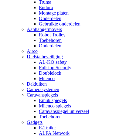
Truma
Enduro
Montage platen
Onderdelen
Gebruikte onderdelen
Aanhangermovers
Robot Trolley
Toebehoren
Onderdelen
Airco
Diefstalbeveiliging
AL-KO safety
Fullstop Security
Doublelock
Milenco
Dakluiken
Camerasystemen
Caravanspiegels
Emuk spiegels
Milenco spiegels
Caravanspiegel universeel
Toebehoren
Gadgets
E-Trailer
ALFA Network