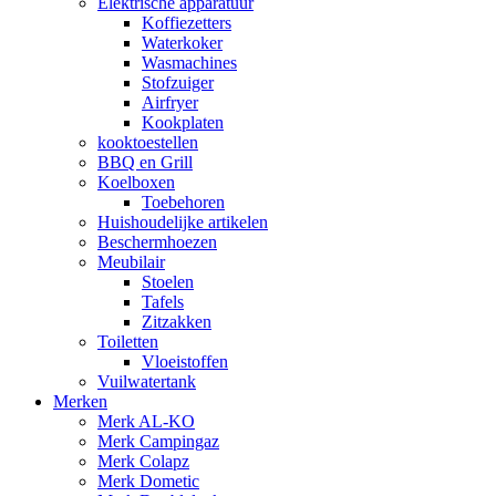
Elektrische apparatuur
Koffiezetters
Waterkoker
Wasmachines
Stofzuiger
Airfryer
Kookplaten
kooktoestellen
BBQ en Grill
Koelboxen
Toebehoren
Huishoudelijke artikelen
Beschermhoezen
Meubilair
Stoelen
Tafels
Zitzakken
Toiletten
Vloeistoffen
Vuilwatertank
Merken
Merk AL-KO
Merk Campingaz
Merk Colapz
Merk Dometic