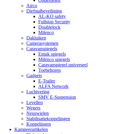
Onderdelen
Airco
Diefstalbeveiliging
AL-KO safety
Fullstop Security
Doublelock
Milenco
Dakluiken
Camerasystemen
Caravanspiegels
Emuk spiegels
Milenco spiegels
Caravanspiegel universeel
Toebehoren
Gadgets
E-Trailer
ALFA Network
Luchtvering
SMV E-Suspension
Levellen
Wegers
Neuswielen
Stabilisatiekoppelingen
Koppelingen
Kampeerartikelen