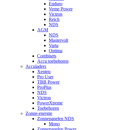
Enduro
Verne Power
Victron
Reich
NDS
AGM
NDS
Mastervolt
Varta
Optima
Combisets
Accu toebehoren
Acculaders
Xenteq
Pro User
TBB Power
ProPlus
NDS
Victron
PowerXtreme
Toebehoren
Zonne-energie
Zonnepanelen NDS
Mono
Zonnepanelen Power