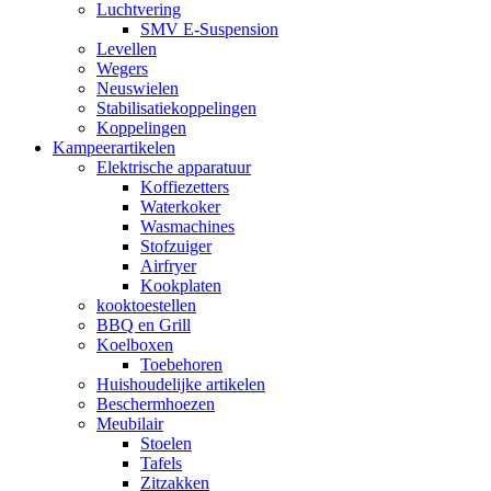
Luchtvering
SMV E-Suspension
Levellen
Wegers
Neuswielen
Stabilisatiekoppelingen
Koppelingen
Kampeerartikelen
Elektrische apparatuur
Koffiezetters
Waterkoker
Wasmachines
Stofzuiger
Airfryer
Kookplaten
kooktoestellen
BBQ en Grill
Koelboxen
Toebehoren
Huishoudelijke artikelen
Beschermhoezen
Meubilair
Stoelen
Tafels
Zitzakken