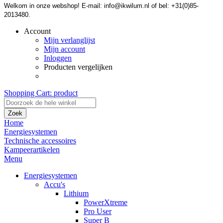
Welkom in onze webshop! E-mail: info@ikwilum.nl of bel: +31(0)85-
2013480.
Account
Mijn verlanglijst
Mijn account
Inloggen
Producten vergelijken
Shopping Cart:
product
Zoek
Home
Energiesystemen
Technische accessoires
Kampeerartikelen
Menu
Energiesystemen
Accu's
Lithium
PowerXtreme
Pro User
Super B