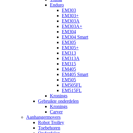
Enduro
EM303
EM303+
EM303A
EM303A+
EM304
EM304 Smart
EM305
EM305+
EM313
EM313A
EM315
EM405
EM405 Smart
EM505
EM505FL
EM515FL
Kronings
Gebruikte onderdelen
Kronings
Carver
Aanhangermovers
Robot Trolley
Toebehoren