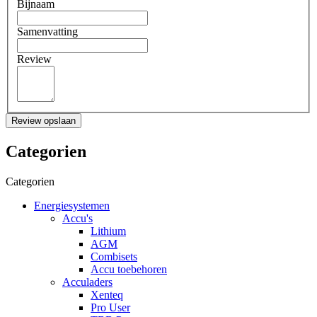
Bijnaam
Samenvatting
Review
Review opslaan
Categorien
Categorien
Energiesystemen
Accu's
Lithium
AGM
Combisets
Accu toebehoren
Acculaders
Xenteq
Pro User