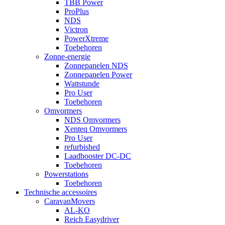
TBB Power
ProPlus
NDS
Victron
PowerXtreme
Toebehoren
Zonne-energie
Zonnepanelen NDS
Zonnepanelen Power
Wattstunde
Pro User
Toebehoren
Omvormers
NDS Omvormers
Xenteq Omvormers
Pro User
refurbished
Laadbooster DC-DC
Toebehoren
Powerstations
Toebehoren
Technische accessoires
CaravanMovers
AL-KO
Reich Easydriver