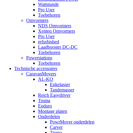
Wattstunde
Pro User
Toebehoren
Omvormers
NDS Omvormers
Xenteq Omvormers
Pro User
refurbished
Laadbooster DC-DC
Toebehoren
Powerstations
Toebehoren
Technische accessoires
CaravanMovers
AL-KO
Enkelasser
Tandemasser
Reich Easydriver
Truma
Enduro
Montage platen
Onderdelen
PowrMover onderdelen
Carver
Truma