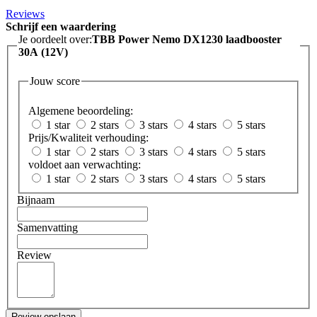
Reviews
Schrijf een waardering
Je oordeelt over:
TBB Power Nemo DX1230 laadbooster
30A (12V)
Jouw score
Algemene beoordeling:
1 star
2 stars
3 stars
4 stars
5 stars
Prijs/Kwaliteit verhouding:
1 star
2 stars
3 stars
4 stars
5 stars
voldoet aan verwachting:
1 star
2 stars
3 stars
4 stars
5 stars
Bijnaam
Samenvatting
Review
Review opslaan