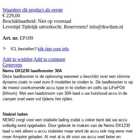
Waardeer dit product als eerste
€ 229,00
Beschikbaarheid:
Niet op voorraad
Levertijd
Tijdelijk uitverkocht. Reserveren? info@ikwilum.nl
Art. nr.
EP109
ICL bestellen?
klik hier voor info
Add to wishlist
Add to compare
Gegevens
Nemo DX1230 laadbooster 30A
Deze laadbooster is de oplossing wanneer u beschikt over een slimme
dynamo zoals in veel euro 6 modellen te vinden is. De laadbooster is op
de meest voorkomende accu type in te stellen en zelfs op LiFePO4
(lithium). Met een laadstroom van 30A laad u uw huishoud accu in de
camper snel weer vol tijdens het rijden.
Stabiel laden
NEMO zorgt voor een stabiele lading zodat u zeker bent dat uw accu
volledig word opgeladen. Door gebruik te maken van de Nemo DX1230
laad u niet alleen u accu stabieler maar word de accu ook nog eens met
meer Ampère geladen. Al met al is dit voor uw accu veel beter en