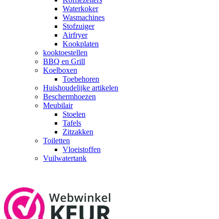
Waterkoker
Wasmachines
Stofzuiger
Airfryer
Kookplaten
kooktoestellen
BBQ en Grill
Koelboxen
Toebehoren
Huishoudelijke artikelen
Beschermhoezen
Meubilair
Stoelen
Tafels
Zitzakken
Toiletten
Vloeistoffen
Vuilwatertank