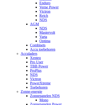
Enduro
Verne Power
Victron
Reich
NDS
AGM
NDS
Mastervolt
Varta
Optima
Combisets
Accu toebehoren
Acculaders
Xenteq
Pro User
TBB Power
ProPlus
NDS
Victron
PowerXtreme
Toebehoren
Zonne-energie
Zonnepanelen NDS
Mono
Zonnepanelen Power