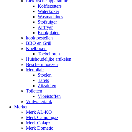
Elektrische apparatuur
Koffiezetters
Waterkoker
Wasmachines
Stofzuiger
Airfryer
Kookplaten
kooktoestellen
BBQ en Grill
Koelboxen
Toebehoren
Huishoudelijke artikelen
Beschermhoezen
Meubilair
Stoelen
Tafels
Zitzakken
Toiletten
Vloeistoffen
Vuilwatertank
Merken
Merk AL-KO
Merk Campingaz
Merk Colapz
Merk Dometic