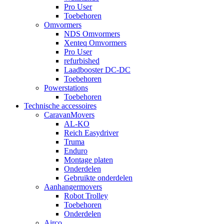
Pro User
Toebehoren
Omvormers
NDS Omvormers
Xenteq Omvormers
Pro User
refurbished
Laadbooster DC-DC
Toebehoren
Powerstations
Toebehoren
Technische accessoires
CaravanMovers
AL-KO
Reich Easydriver
Truma
Enduro
Montage platen
Onderdelen
Gebruikte onderdelen
Aanhangermovers
Robot Trolley
Toebehoren
Onderdelen
Airco