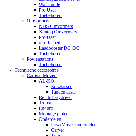
Wattstunde
Pro User
Toebehoren
Omvormers
NDS Omvormers
Xenteq Omvormers
Pro User
refurbished
Laadbooster DC-DC
Toebehoren
Powerstations
Toebehoren
Technische accessoires
CaravanMovers
AL-KO
Enkelasser
Tandemasser
Reich Easydriver
Truma
Enduro
Montage platen
Onderdelen
PowrMover onderdelen
Carver
Truma