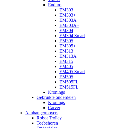
Enduro
EM303
EM303+
EM303A
EM303A+
EM304
EM304 Smart
EM305
EM305+
EM313
EM313A
EM315
EM405
EM405 Smart
EM505
EM505FL
EM515FL
Kronings
Gebruikte onderdelen
Kronings
Carver
Aanhangermovers
Robot Trolley
Toebehoren