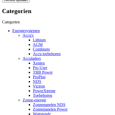
Categorien
Categorien
Energiesystemen
Accu's
Lithium
AGM
Combisets
Accu toebehoren
Acculaders
Xenteq
Pro User
TBB Power
ProPlus
NDS
Victron
PowerXtreme
Toebehoren
Zonne-energie
Zonnepanelen NDS
Zonnepanelen Power
Wattstunde