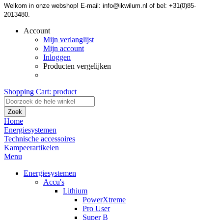
Welkom in onze webshop! E-mail: info@ikwilum.nl of bel: +31(0)85-
2013480.
Account
Mijn verlanglijst
Mijn account
Inloggen
Producten vergelijken
Shopping Cart:
product
Zoek
Home
Energiesystemen
Technische accessoires
Kampeerartikelen
Menu
Energiesystemen
Accu's
Lithium
PowerXtreme
Pro User
Super B