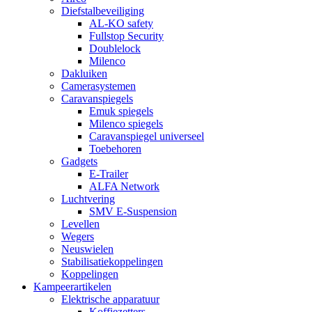
Diefstalbeveiliging
AL-KO safety
Fullstop Security
Doublelock
Milenco
Dakluiken
Camerasystemen
Caravanspiegels
Emuk spiegels
Milenco spiegels
Caravanspiegel universeel
Toebehoren
Gadgets
E-Trailer
ALFA Network
Luchtvering
SMV E-Suspension
Levellen
Wegers
Neuswielen
Stabilisatiekoppelingen
Koppelingen
Kampeerartikelen
Elektrische apparatuur
Koffiezetters