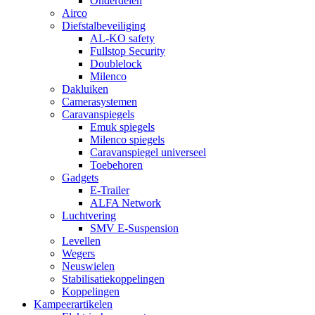
Onderdelen
Airco
Diefstalbeveiliging
AL-KO safety
Fullstop Security
Doublelock
Milenco
Dakluiken
Camerasystemen
Caravanspiegels
Emuk spiegels
Milenco spiegels
Caravanspiegel universeel
Toebehoren
Gadgets
E-Trailer
ALFA Network
Luchtvering
SMV E-Suspension
Levellen
Wegers
Neuswielen
Stabilisatiekoppelingen
Koppelingen
Kampeerartikelen