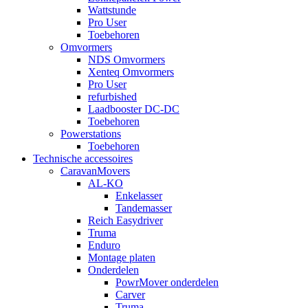
Wattstunde
Pro User
Toebehoren
Omvormers
NDS Omvormers
Xenteq Omvormers
Pro User
refurbished
Laadbooster DC-DC
Toebehoren
Powerstations
Toebehoren
Technische accessoires
CaravanMovers
AL-KO
Enkelasser
Tandemasser
Reich Easydriver
Truma
Enduro
Montage platen
Onderdelen
PowrMover onderdelen
Carver
Truma