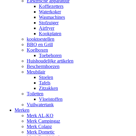
Elektrische apparatuur
Koffiezetters
Waterkoker
Wasmachines
Stofzuiger
Airfryer
Kookplaten
kooktoestellen
BBQ en Grill
Koelboxen
Toebehoren
Huishoudelijke artikelen
Beschermhoezen
Meubilair
Stoelen
Tafels
Zitzakken
Toiletten
Vloeistoffen
Vuilwatertank
Merken
Merk AL-KO
Merk Campingaz
Merk Colapz
Merk Dometic