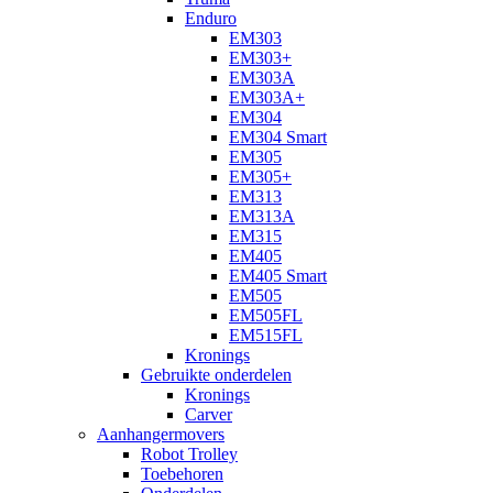
Enduro
EM303
EM303+
EM303A
EM303A+
EM304
EM304 Smart
EM305
EM305+
EM313
EM313A
EM315
EM405
EM405 Smart
EM505
EM505FL
EM515FL
Kronings
Gebruikte onderdelen
Kronings
Carver
Aanhangermovers
Robot Trolley
Toebehoren