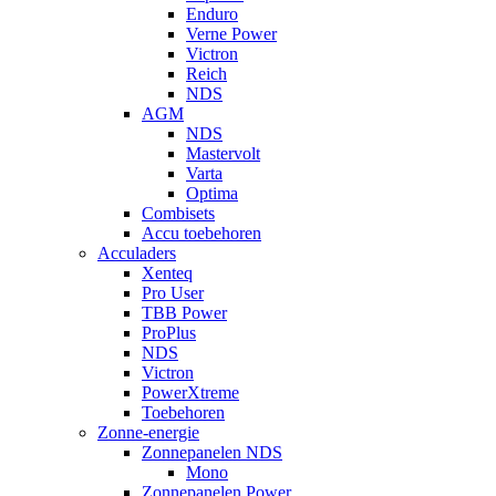
Enduro
Verne Power
Victron
Reich
NDS
AGM
NDS
Mastervolt
Varta
Optima
Combisets
Accu toebehoren
Acculaders
Xenteq
Pro User
TBB Power
ProPlus
NDS
Victron
PowerXtreme
Toebehoren
Zonne-energie
Zonnepanelen NDS
Mono
Zonnepanelen Power