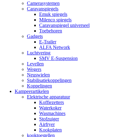
Camerasystemen
Caravanspiegels
Emuk spiegels
Milenco spiegels
Caravanspiegel universeel
Toebehoren
Gadgets
E-Trailer
ALFA Network
Luchtvering
SMV E-Suspension
Levellen
Wegers
Neuswielen
Stabilisatiekoppelingen
Koppelingen
Kampeerartikelen
Elektrische apparatuur
Koffiezetters
Waterkoker
Wasmachines
Stofzuiger
Airfryer
Kookplaten
kooktoestellen