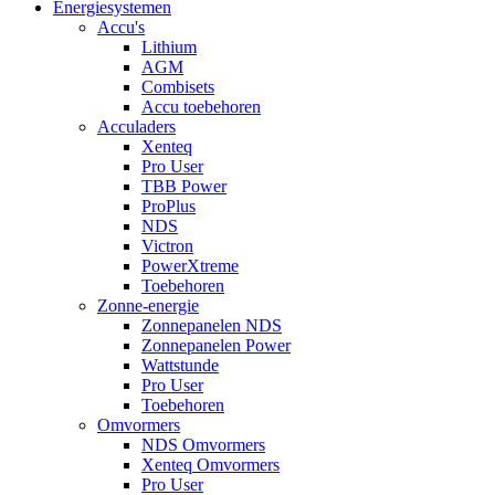
Energiesystemen
Accu's
Lithium
AGM
Combisets
Accu toebehoren
Acculaders
Xenteq
Pro User
TBB Power
ProPlus
NDS
Victron
PowerXtreme
Toebehoren
Zonne-energie
Zonnepanelen NDS
Zonnepanelen Power
Wattstunde
Pro User
Toebehoren
Omvormers
NDS Omvormers
Xenteq Omvormers
Pro User