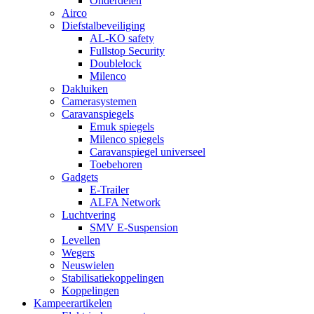
Onderdelen
Airco
Diefstalbeveiliging
AL-KO safety
Fullstop Security
Doublelock
Milenco
Dakluiken
Camerasystemen
Caravanspiegels
Emuk spiegels
Milenco spiegels
Caravanspiegel universeel
Toebehoren
Gadgets
E-Trailer
ALFA Network
Luchtvering
SMV E-Suspension
Levellen
Wegers
Neuswielen
Stabilisatiekoppelingen
Koppelingen
Kampeerartikelen