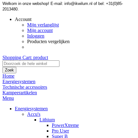
Welkom in onze webshop! E-mail: info@ikwilum.nl of bel: +31(0)85-
2013480.
Account
Mijn verlanglijst
Mijn account
Inloggen
Producten vergelijken
Shopping Cart:
product
Zoek
Home
Energiesystemen
Technische accessoires
Kampeerartikelen
Menu
Energiesystemen
Accu's
Lithium
PowerXtreme
Pro User
Super B