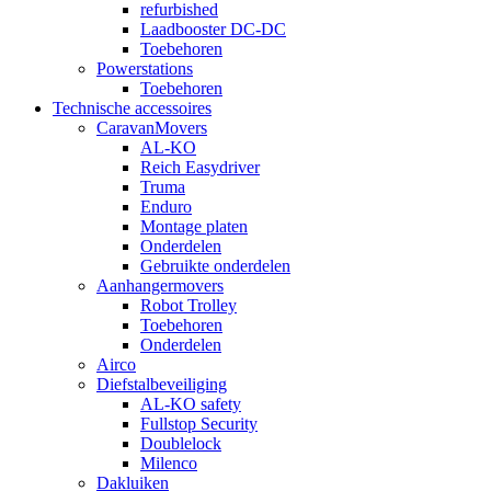
refurbished
Laadbooster DC-DC
Toebehoren
Powerstations
Toebehoren
Technische accessoires
CaravanMovers
AL-KO
Reich Easydriver
Truma
Enduro
Montage platen
Onderdelen
Gebruikte onderdelen
Aanhangermovers
Robot Trolley
Toebehoren
Onderdelen
Airco
Diefstalbeveiliging
AL-KO safety
Fullstop Security
Doublelock
Milenco
Dakluiken