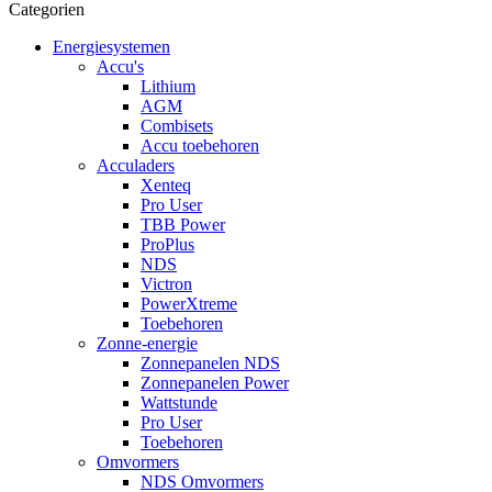
Categorien
Energiesystemen
Accu's
Lithium
AGM
Combisets
Accu toebehoren
Acculaders
Xenteq
Pro User
TBB Power
ProPlus
NDS
Victron
PowerXtreme
Toebehoren
Zonne-energie
Zonnepanelen NDS
Zonnepanelen Power
Wattstunde
Pro User
Toebehoren
Omvormers
NDS Omvormers