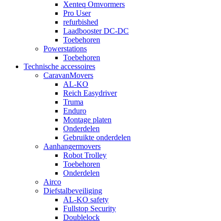
Xenteq Omvormers
Pro User
refurbished
Laadbooster DC-DC
Toebehoren
Powerstations
Toebehoren
Technische accessoires
CaravanMovers
AL-KO
Reich Easydriver
Truma
Enduro
Montage platen
Onderdelen
Gebruikte onderdelen
Aanhangermovers
Robot Trolley
Toebehoren
Onderdelen
Airco
Diefstalbeveiliging
AL-KO safety
Fullstop Security
Doublelock