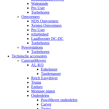
Wattstunde
Pro User
Toebehoren
Omvormers
NDS Omvormers
Xenteq Omvormers
Pro User
refurbished
Laadbooster DC-DC
Toebehoren
Powerstations
Toebehoren
Technische accessoires
CaravanMovers
AL-KO
Enkelasser
Tandemasser
Reich Easydriver
Truma
Enduro
Montage platen
Onderdelen
PowrMover onderdelen
Carver
Truma