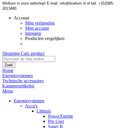
Welkom in onze webshop! E-mail: info@ikwilum.nl of bel: +31(0)85-
2013480.
Account
Mijn verlanglijst
Mijn account
Inloggen
Producten vergelijken
Shopping Cart:
product
Zoek
Home
Energiesystemen
Technische accessoires
Kampeerartikelen
Menu
Energiesystemen
Accu's
Lithium
PowerXtreme
Pro User
Super B