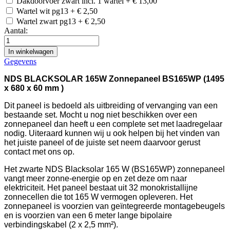
Dakdoorvoer zwart incl. 1 wartel
+
€ 13,00
Wartel wit pg13
+
€ 2,50
Wartel zwart pg13
+
€ 2,50
Aantal:
In winkelwagen
Gegevens
NDS BLACKSOLAR 165W Zonnepaneel BS165WP (1495
x 680 x 60 mm )
Dit paneel is bedoeld als uitbreiding of vervanging van een
bestaande set. Mocht u nog niet beschikken over een
zonnepaneel dan heeft u een complete set met laadregelaar
nodig. Uiteraard kunnen wij u ook helpen bij het vinden van
het juiste paneel of de juiste set neem daarvoor gerust
contact met ons op.
Het zwarte NDS Blacksolar 165 W (BS165WP) zonnepaneel
vangt meer zonne-energie op en zet deze om naar
elektriciteit. Het paneel bestaat uit 32 monokristallijne
zonnecellen die tot 165 W vermogen opleveren. Het
zonnepaneel is voorzien van geïntegreerde montagebeugels
en is voorzien van een 6 meter lange bipolaire
verbindingskabel (2 x 2,5 mm²).