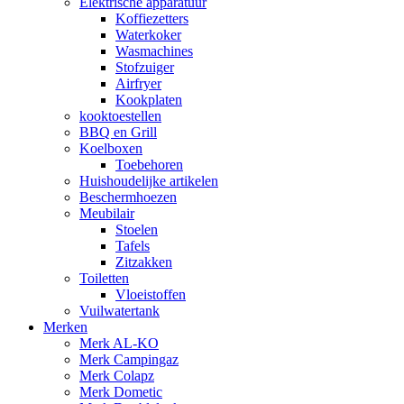
Elektrische apparatuur
Koffiezetters
Waterkoker
Wasmachines
Stofzuiger
Airfryer
Kookplaten
kooktoestellen
BBQ en Grill
Koelboxen
Toebehoren
Huishoudelijke artikelen
Beschermhoezen
Meubilair
Stoelen
Tafels
Zitzakken
Toiletten
Vloeistoffen
Vuilwatertank
Merken
Merk AL-KO
Merk Campingaz
Merk Colapz
Merk Dometic