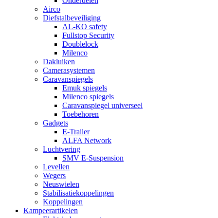
Onderdelen
Airco
Diefstalbeveiliging
AL-KO safety
Fullstop Security
Doublelock
Milenco
Dakluiken
Camerasystemen
Caravanspiegels
Emuk spiegels
Milenco spiegels
Caravanspiegel universeel
Toebehoren
Gadgets
E-Trailer
ALFA Network
Luchtvering
SMV E-Suspension
Levellen
Wegers
Neuswielen
Stabilisatiekoppelingen
Koppelingen
Kampeerartikelen