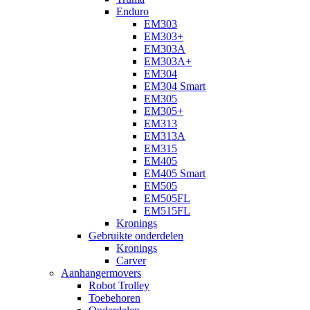
Enduro
EM303
EM303+
EM303A
EM303A+
EM304
EM304 Smart
EM305
EM305+
EM313
EM313A
EM315
EM405
EM405 Smart
EM505
EM505FL
EM515FL
Kronings
Gebruikte onderdelen
Kronings
Carver
Aanhangermovers
Robot Trolley
Toebehoren