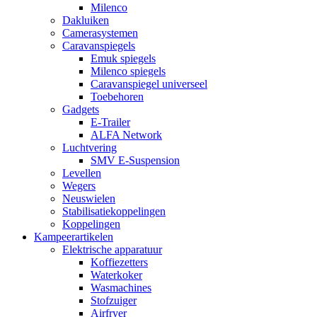
Milenco
Dakluiken
Camerasystemen
Caravanspiegels
Emuk spiegels
Milenco spiegels
Caravanspiegel universeel
Toebehoren
Gadgets
E-Trailer
ALFA Network
Luchtvering
SMV E-Suspension
Levellen
Wegers
Neuswielen
Stabilisatiekoppelingen
Koppelingen
Kampeerartikelen
Elektrische apparatuur
Koffiezetters
Waterkoker
Wasmachines
Stofzuiger
Airfryer