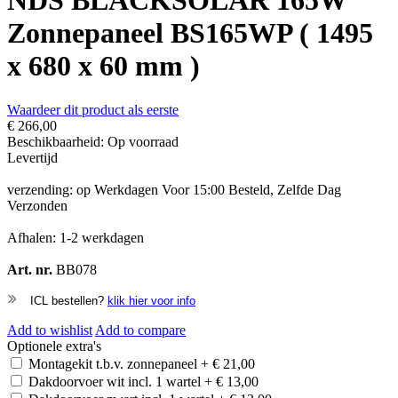
NDS BLACKSOLAR 165W
Zonnepaneel BS165WP ( 1495
x 680 x 60 mm )
Waardeer dit product als eerste
€ 266,00
Beschikbaarheid:
Op voorraad
Levertijd
verzending: op Werkdagen Voor 15:00 Besteld, Zelfde Dag
Verzonden
Afhalen: 1-2 werkdagen
Art. nr.
BB078
ICL bestellen?
klik hier voor info
Add to wishlist
Add to compare
Optionele extra's
Montagekit t.b.v. zonnepaneel
+
€ 21,00
Dakdoorvoer wit incl. 1 wartel
+
€ 13,00