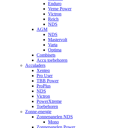
Enduro
Verne Power
Victron
Reich
NDS
AGM
NDS
Mastervolt
Varta
Optima
Combisets
Accu toebehoren
Acculaders
Xenteq
Pro User
TBB Power
ProPlus
NDS
Victron
PowerXtreme
Toebehoren
Zonne-energie
Zonnepanelen NDS
Mono
Zonnepanelen Power