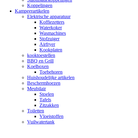
Koppelingen
Kampeerartikelen
Elektrische apparatuur
Koffiezetters
Waterkoker
Wasmachines
Stofzuiger
Airfryer
Kookplaten
kooktoestellen
BBQ en Grill
Koelboxen
Toebehoren
Huishoudelijke artikelen
Beschermhoezen
Meubilair
Stoelen
Tafels
Zitzakken
Toiletten
Vloeistoffen
Vuilwatertank