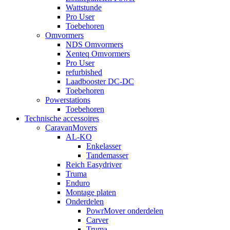
Wattstunde
Pro User
Toebehoren
Omvormers
NDS Omvormers
Xenteq Omvormers
Pro User
refurbished
Laadbooster DC-DC
Toebehoren
Powerstations
Toebehoren
Technische accessoires
CaravanMovers
AL-KO
Enkelasser
Tandemasser
Reich Easydriver
Truma
Enduro
Montage platen
Onderdelen
PowrMover onderdelen
Carver
Truma