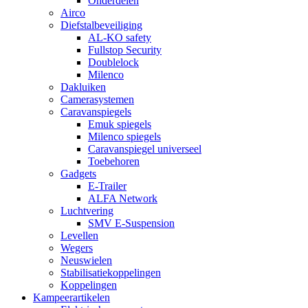
Onderdelen
Airco
Diefstalbeveiliging
AL-KO safety
Fullstop Security
Doublelock
Milenco
Dakluiken
Camerasystemen
Caravanspiegels
Emuk spiegels
Milenco spiegels
Caravanspiegel universeel
Toebehoren
Gadgets
E-Trailer
ALFA Network
Luchtvering
SMV E-Suspension
Levellen
Wegers
Neuswielen
Stabilisatiekoppelingen
Koppelingen
Kampeerartikelen