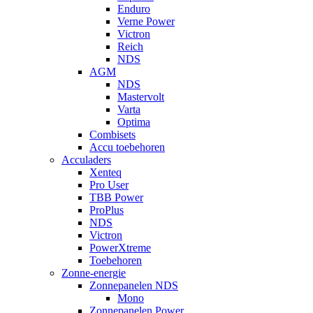
Enduro
Verne Power
Victron
Reich
NDS
AGM
NDS
Mastervolt
Varta
Optima
Combisets
Accu toebehoren
Acculaders
Xenteq
Pro User
TBB Power
ProPlus
NDS
Victron
PowerXtreme
Toebehoren
Zonne-energie
Zonnepanelen NDS
Mono
Zonnepanelen Power