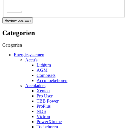
Review opslaan
Categorien
Categorien
Energiesystemen
Accu's
Lithium
AGM
Combisets
Accu toebehoren
Acculaders
Xenteq
Pro User
TBB Power
ProPlus
NDS
Victron
PowerXtreme
Toebehoren