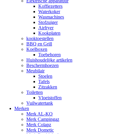
Elektrische apparatuur
Koffiezetters
Waterkoker
Wasmachines
Stofzuiger
Airfryer
Kookplaten
kooktoestellen
BBQ en Grill
Koelboxen
Toebehoren
Huishoudelijke artikelen
Beschermhoezen
Meubilair
Stoelen
Tafels
Zitzakken
Toiletten
Vloeistoffen
Vuilwatertank
Merken
Merk AL-KO
Merk Campingaz
Merk Colapz
Merk Dometic