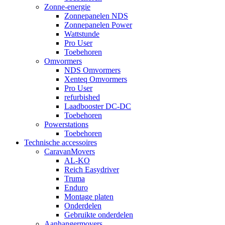
Zonne-energie
Zonnepanelen NDS
Zonnepanelen Power
Wattstunde
Pro User
Toebehoren
Omvormers
NDS Omvormers
Xenteq Omvormers
Pro User
refurbished
Laadbooster DC-DC
Toebehoren
Powerstations
Toebehoren
Technische accessoires
CaravanMovers
AL-KO
Reich Easydriver
Truma
Enduro
Montage platen
Onderdelen
Gebruikte onderdelen
Aanhangermovers