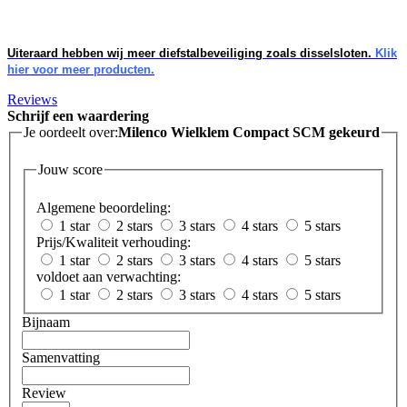
Uiteraard hebben wij meer diefstalbeveiliging zoals disselsloten.
Klik
hier voor meer producten.
Reviews
Schrijf een waardering
Je oordeelt over:
Milenco Wielklem Compact SCM gekeurd
Jouw score
Algemene beoordeling:
1 star
2 stars
3 stars
4 stars
5 stars
Prijs/Kwaliteit verhouding:
1 star
2 stars
3 stars
4 stars
5 stars
voldoet aan verwachting:
1 star
2 stars
3 stars
4 stars
5 stars
Bijnaam
Samenvatting
Review