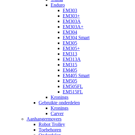
Enduro
EM303
EM303+
EM303A
EM303A+
EM304
EM304 Smart
EM305
EM305+
EM313
EM313A
EM315
EM405
EM405 Smart
EM505
EM505FL
EM515FL
Kronings
Gebruikte onderdelen
Kronings
Carver
Aanhangermovers
Robot Trolley
Toebehoren