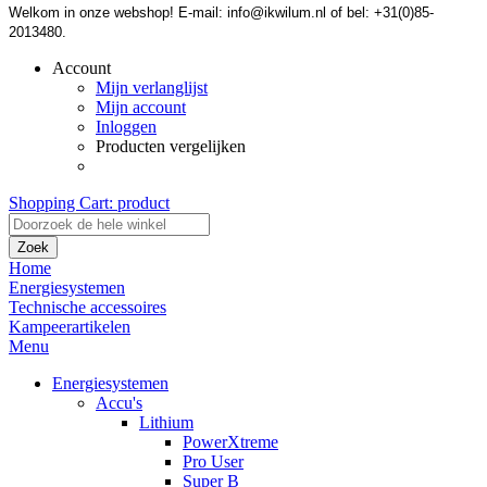
Welkom in onze webshop! E-mail: info@ikwilum.nl of bel: +31(0)85-
2013480.
Account
Mijn verlanglijst
Mijn account
Inloggen
Producten vergelijken
Shopping Cart:
product
Zoek
Home
Energiesystemen
Technische accessoires
Kampeerartikelen
Menu
Energiesystemen
Accu's
Lithium
PowerXtreme
Pro User
Super B