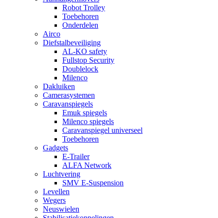
Robot Trolley
Toebehoren
Onderdelen
Airco
Diefstalbeveiliging
AL-KO safety
Fullstop Security
Doublelock
Milenco
Dakluiken
Camerasystemen
Caravanspiegels
Emuk spiegels
Milenco spiegels
Caravanspiegel universeel
Toebehoren
Gadgets
E-Trailer
ALFA Network
Luchtvering
SMV E-Suspension
Levellen
Wegers
Neuswielen
Stabilisatiekoppelingen