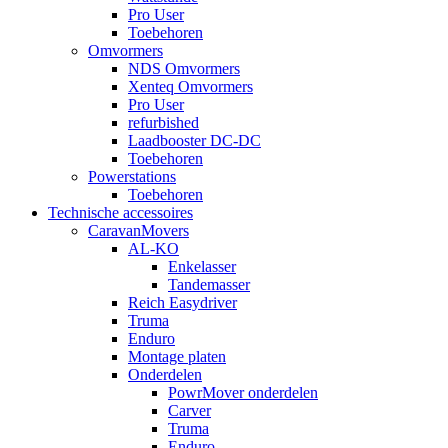
Pro User
Toebehoren
Omvormers
NDS Omvormers
Xenteq Omvormers
Pro User
refurbished
Laadbooster DC-DC
Toebehoren
Powerstations
Toebehoren
Technische accessoires
CaravanMovers
AL-KO
Enkelasser
Tandemasser
Reich Easydriver
Truma
Enduro
Montage platen
Onderdelen
PowrMover onderdelen
Carver
Truma
Enduro