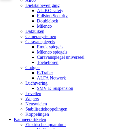
Airco
Diefstalbeveiliging
AL-KO safety
Fullstop Security
Doublelock
Milenco
Dakluiken
Camerasystemen
Caravanspiegels
Emuk spiegels
Milenco spiegels
Caravanspiegel universeel
Toebehoren
Gadgets
E-Trailer
ALFA Network
Luchtvering
SMV E-Suspension
Levellen
Wegers
Neuswielen
Stabilisatiekoppelingen
Koppelingen
Kampeerartikelen
Elektrische apparatuur