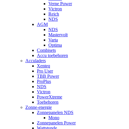
Verne Power
Victron
Reich
NDS
AGM
NDS
Mastervolt
Varta
Optima
Combisets
Accu toebehoren
Acculaders
Xenteq
Pro User
TBB Power
ProPlus
NDS
Victron
PowerXtreme
Toebehoren
Zonne-energie
Zonnepanelen NDS
Mono
Zonnepanelen Power
Wattstunde