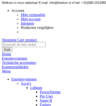
Welkom in onze webshop! E-mail: info@ikwilum.nl of bel: +31(0)85-2013480
Account
Mijn verlanglijst
Mijn account
Inloggen
Producten vergelijken
Shopping Cart:
product
Zoek
Home
Energiesystemen
Technische accessoires
Kampeerartikelen
Menu
Energiesystemen
Accu's
Lithium
PowerXtreme
Pro User
Super B
Enduro