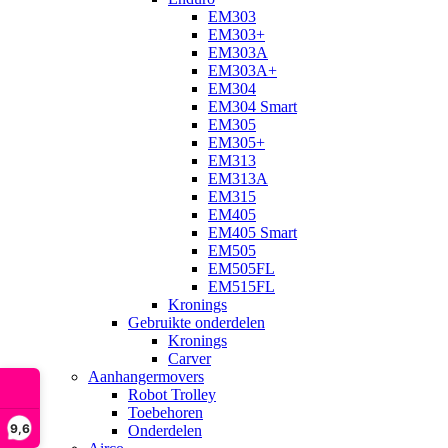
EM303
EM303+
EM303A
EM303A+
EM304
EM304 Smart
EM305
EM305+
EM313
EM313A
EM315
EM405
EM405 Smart
EM505
EM505FL
EM515FL
Kronings
Gebruikte onderdelen
Kronings
Carver
Aanhangermovers
Robot Trolley
Toebehoren
9,6
Onderdelen