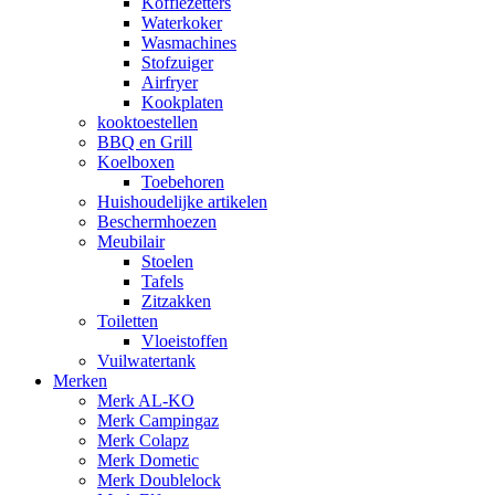
Koffiezetters
Waterkoker
Wasmachines
Stofzuiger
Airfryer
Kookplaten
kooktoestellen
BBQ en Grill
Koelboxen
Toebehoren
Huishoudelijke artikelen
Beschermhoezen
Meubilair
Stoelen
Tafels
Zitzakken
Toiletten
Vloeistoffen
Vuilwatertank
Merken
Merk AL-KO
Merk Campingaz
Merk Colapz
Merk Dometic
Merk Doublelock