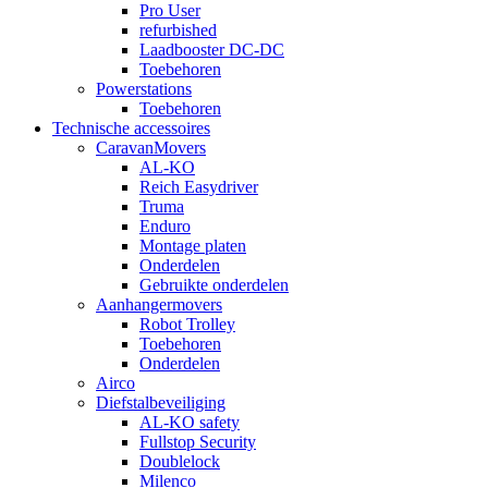
Pro User
refurbished
Laadbooster DC-DC
Toebehoren
Powerstations
Toebehoren
Technische accessoires
CaravanMovers
AL-KO
Reich Easydriver
Truma
Enduro
Montage platen
Onderdelen
Gebruikte onderdelen
Aanhangermovers
Robot Trolley
Toebehoren
Onderdelen
Airco
Diefstalbeveiliging
AL-KO safety
Fullstop Security
Doublelock
Milenco