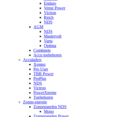
Enduro
Verne Power
Victron
Reich
NDS
AGM
NDS
Mastervolt
Varta
Optima
Combisets
Accu toebehoren
Acculaders
Xenteq
Pro User
TBB Power
ProPlus
NDS
Victron
PowerXtreme
Toebehoren
Zonne-energie
Zonnepanelen NDS
Mono
Zonnepanelen Power