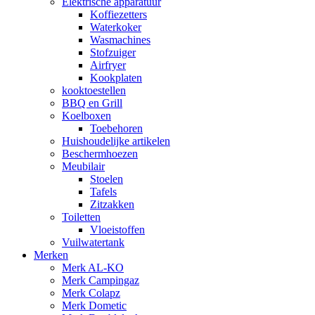
Elektrische apparatuur
Koffiezetters
Waterkoker
Wasmachines
Stofzuiger
Airfryer
Kookplaten
kooktoestellen
BBQ en Grill
Koelboxen
Toebehoren
Huishoudelijke artikelen
Beschermhoezen
Meubilair
Stoelen
Tafels
Zitzakken
Toiletten
Vloeistoffen
Vuilwatertank
Merken
Merk AL-KO
Merk Campingaz
Merk Colapz
Merk Dometic