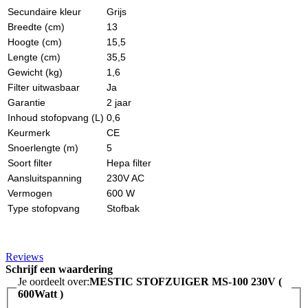
Secundaire kleur
Grijs
Breedte (cm)
13
Hoogte (cm)
15,5
Lengte (cm)
35,5
Gewicht (kg)
1,6
Filter uitwasbaar
Ja
Garantie
2 jaar
Inhoud stofopvang (L)
0,6
Keurmerk
CE
Snoerlengte (m)
5
Soort filter
Hepa filter
Aansluitspanning
230V AC
Vermogen
600 W
Type stofopvang
Stofbak
Reviews
Schrijf een waardering
Je oordeelt over:
MESTIC STOFZUIGER MS-100 230V (
600Watt )