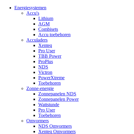
Energiesystemen
Accu's
Lithium
AGM
Combisets
Accu toebehoren
Acculaders
Xenteq
Pro User
TBB Power
ProPlus
NDS
Victron
PowerXtreme
Toebehoren
Zonne-energie
Zonnepanelen NDS
Zonnepanelen Power
Wattstunde
Pro User
Toebehoren
Omvormers
NDS Omvormers
Xenteq Omvormers