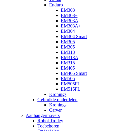
Enduro
EM303
EM303+
EM303A
EM303A+
EM304
EM304 Smart
EM305
EM305+
EM313
EM313A
EM315
EM405
EM405 Smart
EM505
EM505FL
EM515FL
Kronings
Gebruikte onderdelen
Kronings
Carver
Aanhangermovers
Robot Trolley
Toebehoren