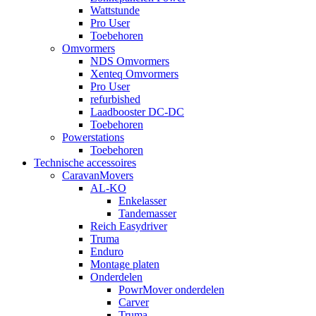
Wattstunde
Pro User
Toebehoren
Omvormers
NDS Omvormers
Xenteq Omvormers
Pro User
refurbished
Laadbooster DC-DC
Toebehoren
Powerstations
Toebehoren
Technische accessoires
CaravanMovers
AL-KO
Enkelasser
Tandemasser
Reich Easydriver
Truma
Enduro
Montage platen
Onderdelen
PowrMover onderdelen
Carver
Truma