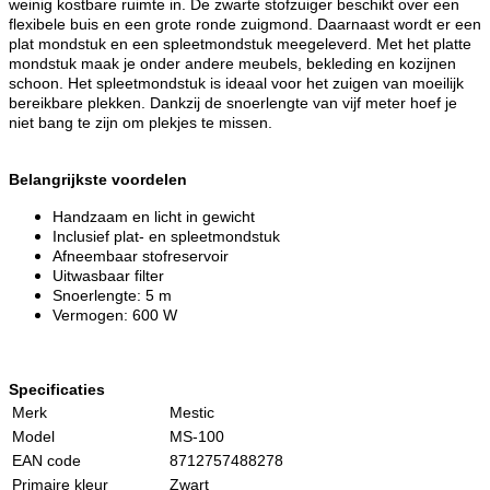
weinig kostbare ruimte in. De zwarte stofzuiger beschikt over een
flexibele buis en een grote ronde zuigmond. Daarnaast wordt er een
plat mondstuk en een spleetmondstuk meegeleverd. Met het platte
mondstuk maak je onder andere meubels, bekleding en kozijnen
schoon. Het spleetmondstuk is ideaal voor het zuigen van moeilijk
bereikbare plekken. Dankzij de snoerlengte van vijf meter hoef je
niet bang te zijn om plekjes te missen.
Belangrijkste voordelen
Handzaam en licht in gewicht
Inclusief plat- en spleetmondstuk
Afneembaar stofreservoir
Uitwasbaar filter
Snoerlengte: 5 m
Vermogen: 600 W
Specificaties
Merk
Mestic
Model
MS-100
EAN code
8712757488278
Primaire kleur
Zwart