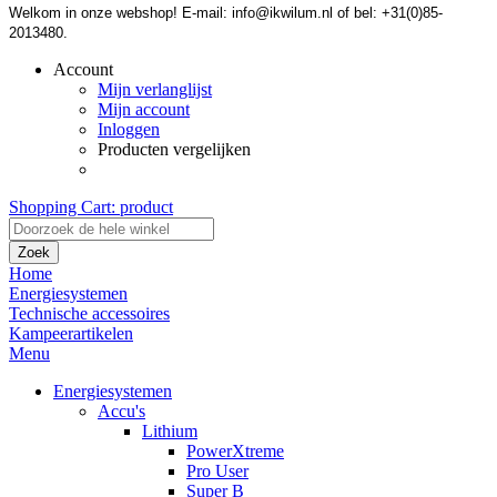
Welkom in onze webshop! E-mail: info@ikwilum.nl of bel: +31(0)85-
2013480.
Account
Mijn verlanglijst
Mijn account
Inloggen
Producten vergelijken
Shopping Cart:
product
Zoek
Home
Energiesystemen
Technische accessoires
Kampeerartikelen
Menu
Energiesystemen
Accu's
Lithium
PowerXtreme
Pro User
Super B