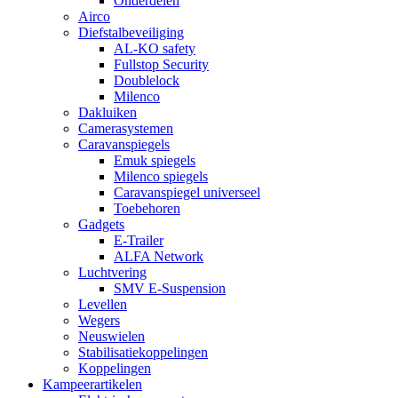
Onderdelen
Airco
Diefstalbeveiliging
AL-KO safety
Fullstop Security
Doublelock
Milenco
Dakluiken
Camerasystemen
Caravanspiegels
Emuk spiegels
Milenco spiegels
Caravanspiegel universeel
Toebehoren
Gadgets
E-Trailer
ALFA Network
Luchtvering
SMV E-Suspension
Levellen
Wegers
Neuswielen
Stabilisatiekoppelingen
Koppelingen
Kampeerartikelen