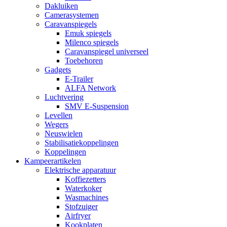
Dakluiken
Camerasystemen
Caravanspiegels
Emuk spiegels
Milenco spiegels
Caravanspiegel universeel
Toebehoren
Gadgets
E-Trailer
ALFA Network
Luchtvering
SMV E-Suspension
Levellen
Wegers
Neuswielen
Stabilisatiekoppelingen
Koppelingen
Kampeerartikelen
Elektrische apparatuur
Koffiezetters
Waterkoker
Wasmachines
Stofzuiger
Airfryer
Kookplaten