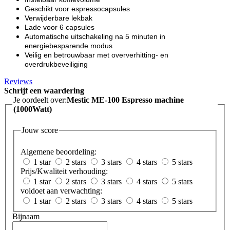
Geschikt voor espressocapsules
Verwijderbare lekbak
Lade voor 6 capsules
Automatische uitschakeling na 5 minuten in
energiebesparende modus
Veilig en betrouwbaar met oververhitting- en
overdrukbeveiliging
Reviews
Schrijf een waardering
Je oordeelt over:
Mestic ME-100 Espresso machine
(1000Watt)
Jouw score
Algemene beoordeling:
1 star
2 stars
3 stars
4 stars
5 stars
Prijs/Kwaliteit verhouding:
1 star
2 stars
3 stars
4 stars
5 stars
voldoet aan verwachting:
1 star
2 stars
3 stars
4 stars
5 stars
Bijnaam