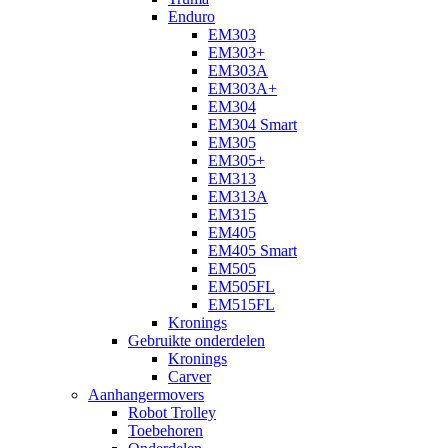
Enduro
EM303
EM303+
EM303A
EM303A+
EM304
EM304 Smart
EM305
EM305+
EM313
EM313A
EM315
EM405
EM405 Smart
EM505
EM505FL
EM515FL
Kronings
Gebruikte onderdelen
Kronings
Carver
Aanhangermovers
Robot Trolley
Toebehoren