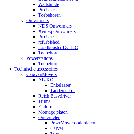
Wattstunde
Pro User
Toebehoren
Omvormers
NDS Omvormers
Xenteq Omvormers
Pro User
refurbished
Laadbooster DC-DC
Toebehoren
Powerstations
Toebehoren
Technische accessoires
CaravanMovers
AL-KO
Enkelasser
Tandemasser
Reich Easydriver
Truma
Enduro
Montage platen
Onderdelen
PowrMover onderdelen
Carver
Truma