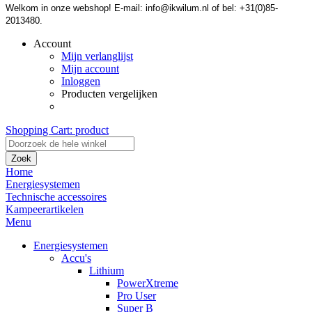
Welkom in onze webshop! E-mail: info@ikwilum.nl of bel: +31(0)85-
2013480.
Account
Mijn verlanglijst
Mijn account
Inloggen
Producten vergelijken
Shopping Cart:
product
Zoek
Home
Energiesystemen
Technische accessoires
Kampeerartikelen
Menu
Energiesystemen
Accu's
Lithium
PowerXtreme
Pro User
Super B