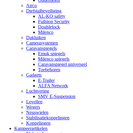
Onderdelen
Airco
Diefstalbeveiliging
AL-KO safety
Fullstop Security
Doublelock
Milenco
Dakluiken
Camerasystemen
Caravanspiegels
Emuk spiegels
Milenco spiegels
Caravanspiegel universeel
Toebehoren
Gadgets
E-Trailer
ALFA Network
Luchtvering
SMV E-Suspension
Levellen
Wegers
Neuswielen
Stabilisatiekoppelingen
Koppelingen
Kampeerartikelen