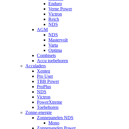
Enduro
Verne Power
Victron
Reich
NDS
AGM
NDS
Mastervolt
Varta
Optima
Combisets
Accu toebehoren
Acculaders
Xenteq
Pro User
TBB Power
ProPlus
NDS
Victron
PowerXtreme
Toebehoren
Zonne-energie
Zonnepanelen NDS
Mono
Zonnepanelen Power