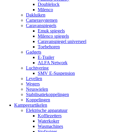
Doublelock
Milenco
Dakluiken
Camerasystemen
Caravanspiegels
Emuk spiegels
Milenco spiegels
Caravanspiegel universeel
Toebehoren
Gadgets
E-Trailer
ALFA Network
Luchtvering
SMV E-Suspension
Levellen
Wegers
Neuswielen
Stabilisatiekoppelingen
Koppelingen
Kampeerartikelen
Elektrische apparatuur
Koffiezetters
Waterkoker
Wasmachines
Stofzuiger