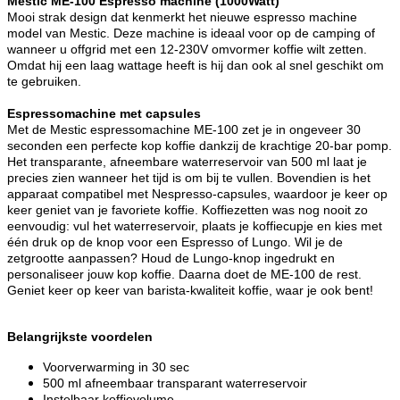
Mestic ME-100 Espresso machine (1000Watt)
Mooi strak design dat kenmerkt het nieuwe espresso machine
model van Mestic. Deze machine is ideaal voor op de camping of
wanneer u offgrid met een 12-230V omvormer koffie wilt zetten.
Omdat hij een laag wattage heeft is hij dan ook al snel geschikt om
te gebruiken.
Espressomachine met capsules
Met de Mestic espressomachine ME-100 zet je in ongeveer 30
seconden een perfecte kop koffie dankzij de krachtige 20-bar pomp.
Het transparante, afneembare waterreservoir van 500 ml laat je
precies zien wanneer het tijd is om bij te vullen. Bovendien is het
apparaat compatibel met Nespresso-capsules, waardoor je keer op
keer geniet van je favoriete koffie. Koffiezetten was nog nooit zo
eenvoudig: vul het waterreservoir, plaats je koffiecupje en kies met
één druk op de knop voor een Espresso of Lungo. Wil je de
zetgrootte aanpassen? Houd de Lungo-knop ingedrukt en
personaliseer jouw kop koffie. Daarna doet de ME-100 de rest.
Geniet keer op keer van barista-kwaliteit koffie, waar je ook bent!
Belangrijkste voordelen
Voorverwarming in 30 sec
500 ml afneembaar transparant waterreservoir
Instelbaar koffievolume