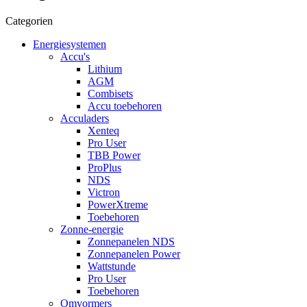
Categorien
Energiesystemen
Accu's
Lithium
AGM
Combisets
Accu toebehoren
Acculaders
Xenteq
Pro User
TBB Power
ProPlus
NDS
Victron
PowerXtreme
Toebehoren
Zonne-energie
Zonnepanelen NDS
Zonnepanelen Power
Wattstunde
Pro User
Toebehoren
Omvormers