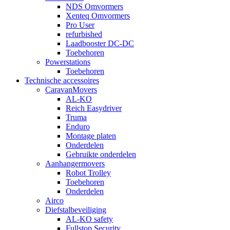
NDS Omvormers
Xenteq Omvormers
Pro User
refurbished
Laadbooster DC-DC
Toebehoren
Powerstations
Toebehoren
Technische accessoires
CaravanMovers
AL-KO
Reich Easydriver
Truma
Enduro
Montage platen
Onderdelen
Gebruikte onderdelen
Aanhangermovers
Robot Trolley
Toebehoren
Onderdelen
Airco
Diefstalbeveiliging
AL-KO safety
Fullstop Security