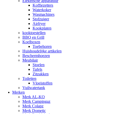
Elektrische apparatuur
Koffiezetters
Waterkoker
Wasmachines
Stofzuiger
Airfryer
Kookplaten
kooktoestellen
BBQ en Grill
Koelboxen
Toebehoren
Huishoudelijke artikelen
Beschermhoezen
Meubilair
Stoelen
Tafels
Zitzakken
Toiletten
Vloeistoffen
Vuilwatertank
Merken
Merk AL-KO
Merk Campingaz
Merk Colapz
Merk Dometic