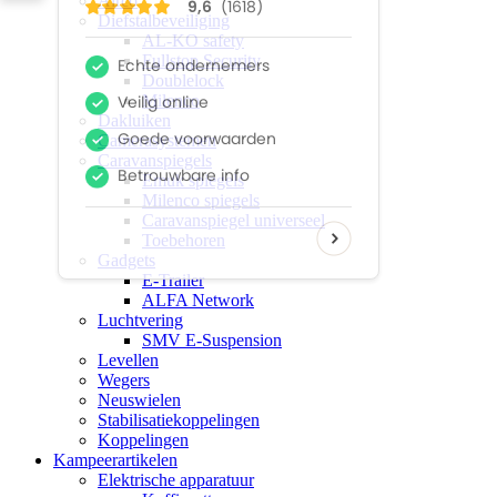
Airco
Diefstalbeveiliging
AL-KO safety
Fullstop Security
Doublelock
Milenco
Dakluiken
Camerasystemen
Caravanspiegels
Emuk spiegels
Milenco spiegels
Caravanspiegel universeel
Toebehoren
Gadgets
E-Trailer
ALFA Network
Luchtvering
SMV E-Suspension
Levellen
Wegers
Neuswielen
Stabilisatiekoppelingen
Koppelingen
Kampeerartikelen
Elektrische apparatuur