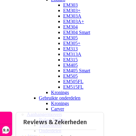
EM303
EM303+
EM303A
EM303A+
EM304
EM304 Smart
EM305
EM305+
EM313
EM313A
EM315
EM405
EM405 Smart
EM505
EM505FL
EM515FL
Kronings
Gebruikte onderdelen
Kronings
Carver
Aanhangermovers
Robot Trolley
Toebehoren
9,6
Onderdelen