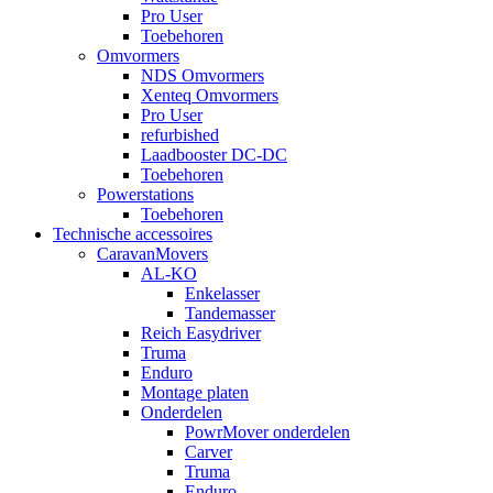
Pro User
Toebehoren
Omvormers
NDS Omvormers
Xenteq Omvormers
Pro User
refurbished
Laadbooster DC-DC
Toebehoren
Powerstations
Toebehoren
Technische accessoires
CaravanMovers
AL-KO
Enkelasser
Tandemasser
Reich Easydriver
Truma
Enduro
Montage platen
Onderdelen
PowrMover onderdelen
Carver
Truma
Enduro