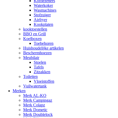
Koffiezetters
Waterkoker
Wasmachines
Stofzuiger
Airfryer
Kookplaten
kooktoestellen
BBQ en Grill
Koelboxen
Toebehoren
Huishoudelijke artikelen
Beschermhoezen
Meubilair
Stoelen
Tafels
Zitzakken
Toiletten
Vloeistoffen
Vuilwatertank
Merken
Merk AL-KO
Merk Campingaz
Merk Colapz
Merk Dometic
Merk Doublelock