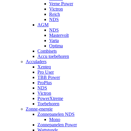
Verne Power
Victron
Reich
NDS
AGM
NDS
Mastervolt
Varta
Optima
Combisets
Accu toebehoren
Acculaders
Xenteq
Pro User
TBB Power
ProPlus
NDS
Victron
PowerXtreme
Toebehoren
Zonne-energie
Zonnepanelen NDS
Mono
Zonnepanelen Power
Wattstunde