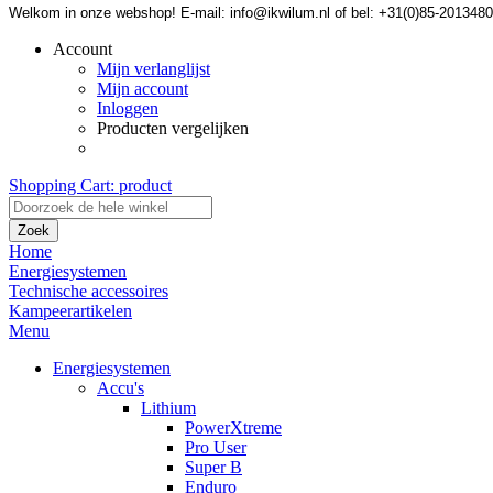
Welkom in onze webshop! E-mail: info@ikwilum.nl of bel: +31(0)85-2013480
Account
Mijn verlanglijst
Mijn account
Inloggen
Producten vergelijken
Shopping Cart:
product
Zoek
Home
Energiesystemen
Technische accessoires
Kampeerartikelen
Menu
Energiesystemen
Accu's
Lithium
PowerXtreme
Pro User
Super B
Enduro