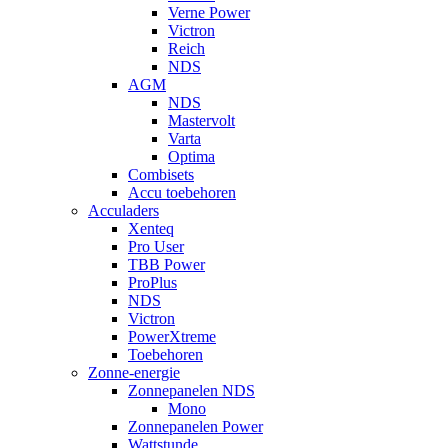
Verne Power
Victron
Reich
NDS
AGM
NDS
Mastervolt
Varta
Optima
Combisets
Accu toebehoren
Acculaders
Xenteq
Pro User
TBB Power
ProPlus
NDS
Victron
PowerXtreme
Toebehoren
Zonne-energie
Zonnepanelen NDS
Mono
Zonnepanelen Power
Wattstunde