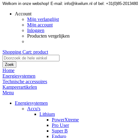
Welkom in onze webshop! E-mail: info@ikwilum.nl of bel: +31(0)85-2013480
Account
Mijn verlanglijst
Mijn account
Inloggen
Producten vergelijken
Shopping Cart:
product
Zoek
Home
Energiesystemen
Technische accessoires
Kampeerartikelen
Menu
Energiesystemen
Accu's
Lithium
PowerXtreme
Pro User
Super B
Enduro