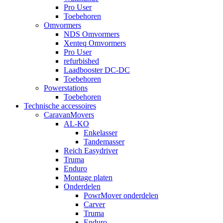
Pro User
Toebehoren
Omvormers
NDS Omvormers
Xenteq Omvormers
Pro User
refurbished
Laadbooster DC-DC
Toebehoren
Powerstations
Toebehoren
Technische accessoires
CaravanMovers
AL-KO
Enkelasser
Tandemasser
Reich Easydriver
Truma
Enduro
Montage platen
Onderdelen
PowrMover onderdelen
Carver
Truma
Enduro