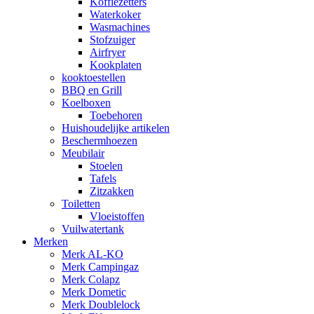
Koffiezetters
Waterkoker
Wasmachines
Stofzuiger
Airfryer
Kookplaten
kooktoestellen
BBQ en Grill
Koelboxen
Toebehoren
Huishoudelijke artikelen
Beschermhoezen
Meubilair
Stoelen
Tafels
Zitzakken
Toiletten
Vloeistoffen
Vuilwatertank
Merken
Merk AL-KO
Merk Campingaz
Merk Colapz
Merk Dometic
Merk Doublelock