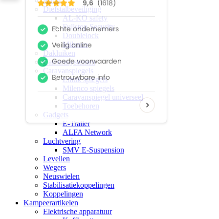
Airco
Diefstalbeveiliging
AL-KO safety
Fullstop Security
Doublelock
Milenco
Dakluiken
Camerasystemen
Caravanspiegels
Emuk spiegels
Milenco spiegels
Caravanspiegel universeel
Toebehoren
Gadgets
E-Trailer
ALFA Network
Luchtvering
SMV E-Suspension
Levellen
Wegers
Neuswielen
Stabilisatiekoppelingen
Koppelingen
Kampeerartikelen
Elektrische apparatuur