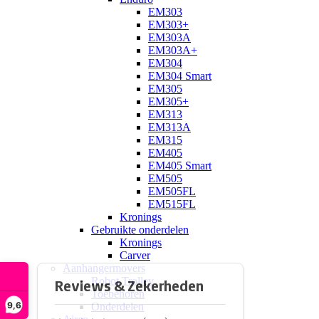
EM303
EM303+
EM303A
EM303A+
EM304
EM304 Smart
EM305
EM305+
EM313
EM313A
EM315
EM405
EM405 Smart
EM505
EM505FL
EM515FL
Kronings
Gebruikte onderdelen
Kronings
Carver
Aanhangermovers
Robot Trolley
Toebehoren
9,6
Onderdelen