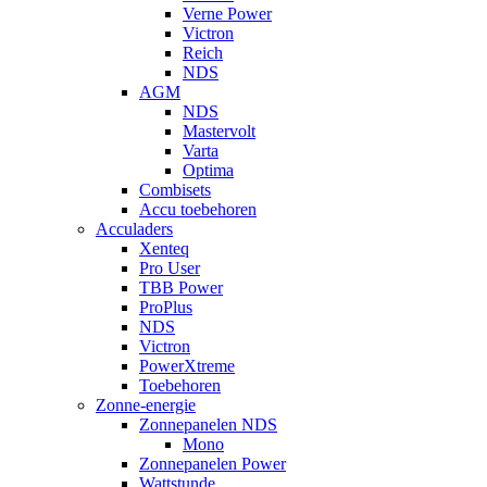
Verne Power
Victron
Reich
NDS
AGM
NDS
Mastervolt
Varta
Optima
Combisets
Accu toebehoren
Acculaders
Xenteq
Pro User
TBB Power
ProPlus
NDS
Victron
PowerXtreme
Toebehoren
Zonne-energie
Zonnepanelen NDS
Mono
Zonnepanelen Power
Wattstunde