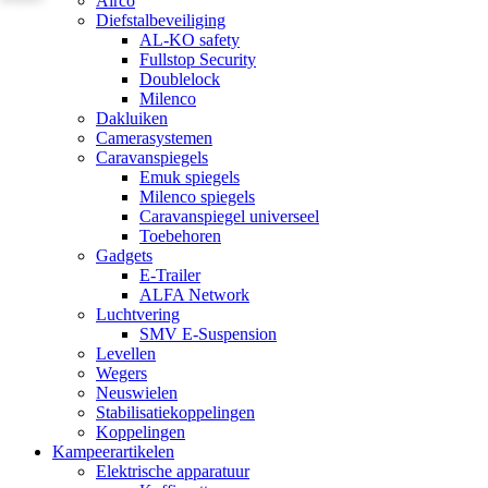
Airco
Diefstalbeveiliging
AL-KO safety
Fullstop Security
Doublelock
Milenco
Dakluiken
Camerasystemen
Caravanspiegels
Emuk spiegels
Milenco spiegels
Caravanspiegel universeel
Toebehoren
Gadgets
E-Trailer
ALFA Network
Luchtvering
SMV E-Suspension
Levellen
Wegers
Neuswielen
Stabilisatiekoppelingen
Koppelingen
Kampeerartikelen
Elektrische apparatuur