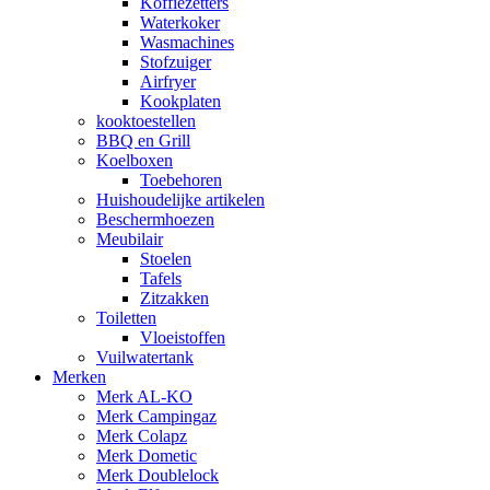
Koffiezetters
Waterkoker
Wasmachines
Stofzuiger
Airfryer
Kookplaten
kooktoestellen
BBQ en Grill
Koelboxen
Toebehoren
Huishoudelijke artikelen
Beschermhoezen
Meubilair
Stoelen
Tafels
Zitzakken
Toiletten
Vloeistoffen
Vuilwatertank
Merken
Merk AL-KO
Merk Campingaz
Merk Colapz
Merk Dometic
Merk Doublelock