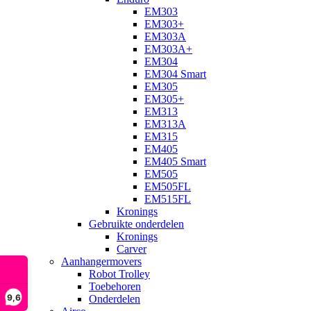
EM303
EM303+
EM303A
EM303A+
EM304
EM304 Smart
EM305
EM305+
EM313
EM313A
EM315
EM405
EM405 Smart
EM505
EM505FL
EM515FL
Kronings
Gebruikte onderdelen
Kronings
Carver
Aanhangermovers
Robot Trolley
Toebehoren
9,6
Onderdelen