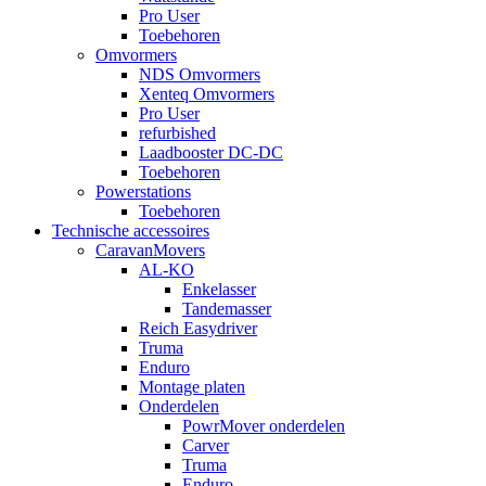
Pro User
Toebehoren
Omvormers
NDS Omvormers
Xenteq Omvormers
Pro User
refurbished
Laadbooster DC-DC
Toebehoren
Powerstations
Toebehoren
Technische accessoires
CaravanMovers
AL-KO
Enkelasser
Tandemasser
Reich Easydriver
Truma
Enduro
Montage platen
Onderdelen
PowrMover onderdelen
Carver
Truma
Enduro