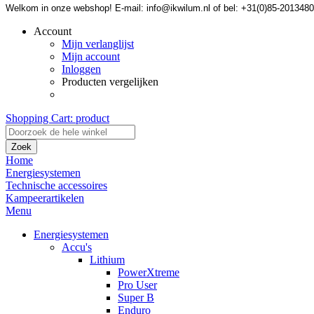
Welkom in onze webshop! E-mail: info@ikwilum.nl of bel: +31(0)85-2013480
Account
Mijn verlanglijst
Mijn account
Inloggen
Producten vergelijken
Shopping Cart:
product
Zoek
Home
Energiesystemen
Technische accessoires
Kampeerartikelen
Menu
Energiesystemen
Accu's
Lithium
PowerXtreme
Pro User
Super B
Enduro