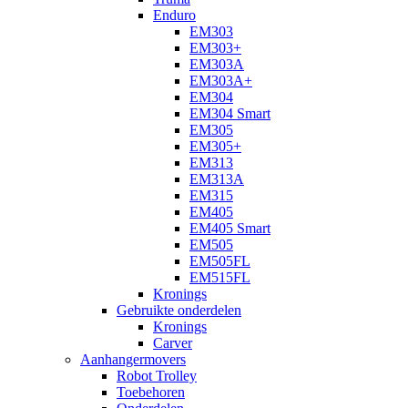
Enduro
EM303
EM303+
EM303A
EM303A+
EM304
EM304 Smart
EM305
EM305+
EM313
EM313A
EM315
EM405
EM405 Smart
EM505
EM505FL
EM515FL
Kronings
Gebruikte onderdelen
Kronings
Carver
Aanhangermovers
Robot Trolley
Toebehoren