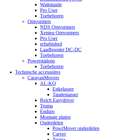
Wattstunde
Pro User
Toebehoren
Omvormers
NDS Omvormers
Xenteq Omvormers
Pro User
refurbished
Laadbooster DC-DC
Toebehoren
Powerstations
Toebehoren
Technische accessoires
CaravanMovers
AL-KO
Enkelasser
Tandemasser
Reich Easydriver
Truma
Enduro
Montage platen
Onderdelen
PowrMover onderdelen
Carver
Truma