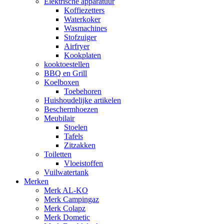
Elektrische apparatuur
Koffiezetters
Waterkoker
Wasmachines
Stofzuiger
Airfryer
Kookplaten
kooktoestellen
BBQ en Grill
Koelboxen
Toebehoren
Huishoudelijke artikelen
Beschermhoezen
Meubilair
Stoelen
Tafels
Zitzakken
Toiletten
Vloeistoffen
Vuilwatertank
Merken
Merk AL-KO
Merk Campingaz
Merk Colapz
Merk Dometic