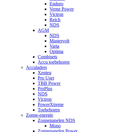
Enduro
Verne Power
Victron
Reich
NDS
AGM
NDS
Mastervolt
Varta
Optima
Combisets
Accu toebehoren
Acculaders
Xenteq
Pro User
TBB Power
ProPlus
NDS
Victron
PowerXtreme
Toebehoren
Zonne-energie
Zonnepanelen NDS
Mono
Zonnepanelen Power