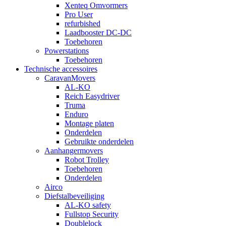
Xenteq Omvormers
Pro User
refurbished
Laadbooster DC-DC
Toebehoren
Powerstations
Toebehoren
Technische accessoires
CaravanMovers
AL-KO
Reich Easydriver
Truma
Enduro
Montage platen
Onderdelen
Gebruikte onderdelen
Aanhangermovers
Robot Trolley
Toebehoren
Onderdelen
Airco
Diefstalbeveiliging
AL-KO safety
Fullstop Security
Doublelock