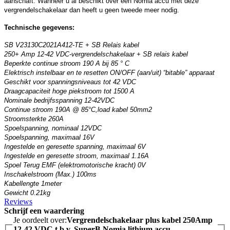
aanschaft. Wanneer u al beschikt over een Nomia accu met deze
vergrendelschakelaar dan heeft u geen tweede meer nodig.
Technische gegevens:
SB V23130C2021A412-TE + SB Relais kabel
250+ Amp 12-42 VDC-vergrendelschakelaar + SB relais kabel
Beperkte continue stroom 190 A bij 85 ° C
Elektrisch instelbaar en te resetten ON/OFF (aan/uit) “bitable” apparaat
Geschikt voor spanningsniveaus tot 42 VDC
Draagcapaciteit hoge piekstroom tot 1500 A
Nominale bedrijfsspanning 12-42VDC
Continue stroom 190A @ 85°C,load kabel 50mm2
Stroomsterkte 260A
Spoelspanning, nominaal 12VDC
Spoelspanning, maximaal 16V
Ingestelde en geresette spanning, maximaal 6V
Ingestelde en geresette stroom, maximaal 1.16A
Spoel Terug EMF (elektromotorische kracht) 0V
Inschakelstroom (Max.) 100ms
Kabellengte 1meter
Gewicht 0.21kg
Reviews
Schrijf een waardering
Je oordeelt over:
Vergrendelschakelaar plus kabel 250Amp
12-42 VDC t.b.v. SuperB Nomia lithium accu