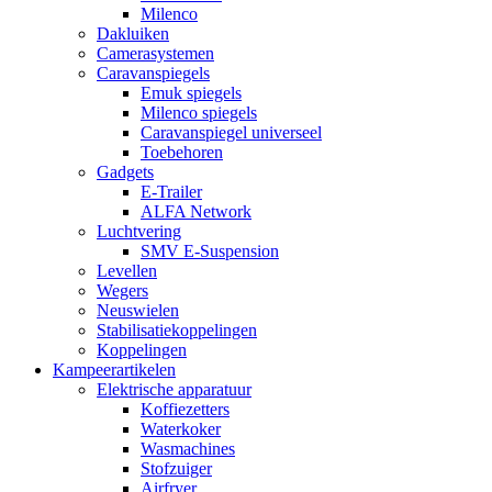
Milenco
Dakluiken
Camerasystemen
Caravanspiegels
Emuk spiegels
Milenco spiegels
Caravanspiegel universeel
Toebehoren
Gadgets
E-Trailer
ALFA Network
Luchtvering
SMV E-Suspension
Levellen
Wegers
Neuswielen
Stabilisatiekoppelingen
Koppelingen
Kampeerartikelen
Elektrische apparatuur
Koffiezetters
Waterkoker
Wasmachines
Stofzuiger
Airfryer