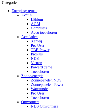
Categorien
Energiesystemen
Accu's
Lithium
AGM
Combisets
Accu toebehoren
Acculaders
Xenteq
Pro User
TBB Power
ProPlus
NDS
Victron
PowerXtreme
Toebehoren
Zonne-energie
Zonnepanelen NDS
Zonnepanelen Power
Wattstunde
Pro User
Toebehoren
Omvormers
NDS Omvormers