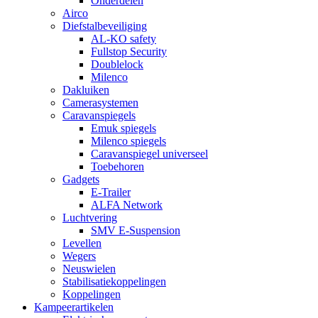
Onderdelen
Airco
Diefstalbeveiliging
AL-KO safety
Fullstop Security
Doublelock
Milenco
Dakluiken
Camerasystemen
Caravanspiegels
Emuk spiegels
Milenco spiegels
Caravanspiegel universeel
Toebehoren
Gadgets
E-Trailer
ALFA Network
Luchtvering
SMV E-Suspension
Levellen
Wegers
Neuswielen
Stabilisatiekoppelingen
Koppelingen
Kampeerartikelen