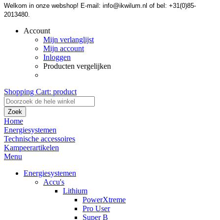
Welkom in onze webshop! E-mail: info@ikwilum.nl of bel: +31(0)85-
2013480.
Account
Mijn verlanglijst
Mijn account
Inloggen
Producten vergelijken
Shopping Cart:
product
Zoek
Home
Energiesystemen
Technische accessoires
Kampeerartikelen
Menu
Energiesystemen
Accu's
Lithium
PowerXtreme
Pro User
Super B