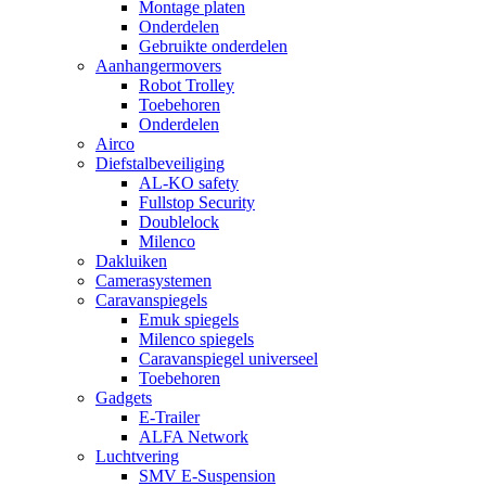
Montage platen
Onderdelen
Gebruikte onderdelen
Aanhangermovers
Robot Trolley
Toebehoren
Onderdelen
Airco
Diefstalbeveiliging
AL-KO safety
Fullstop Security
Doublelock
Milenco
Dakluiken
Camerasystemen
Caravanspiegels
Emuk spiegels
Milenco spiegels
Caravanspiegel universeel
Toebehoren
Gadgets
E-Trailer
ALFA Network
Luchtvering
SMV E-Suspension