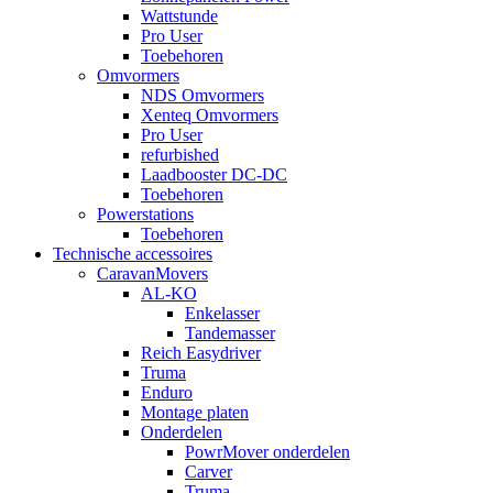
Wattstunde
Pro User
Toebehoren
Omvormers
NDS Omvormers
Xenteq Omvormers
Pro User
refurbished
Laadbooster DC-DC
Toebehoren
Powerstations
Toebehoren
Technische accessoires
CaravanMovers
AL-KO
Enkelasser
Tandemasser
Reich Easydriver
Truma
Enduro
Montage platen
Onderdelen
PowrMover onderdelen
Carver
Truma