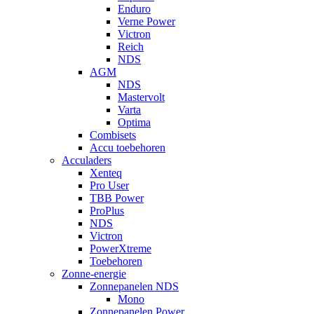
Enduro
Verne Power
Victron
Reich
NDS
AGM
NDS
Mastervolt
Varta
Optima
Combisets
Accu toebehoren
Acculaders
Xenteq
Pro User
TBB Power
ProPlus
NDS
Victron
PowerXtreme
Toebehoren
Zonne-energie
Zonnepanelen NDS
Mono
Zonnepanelen Power