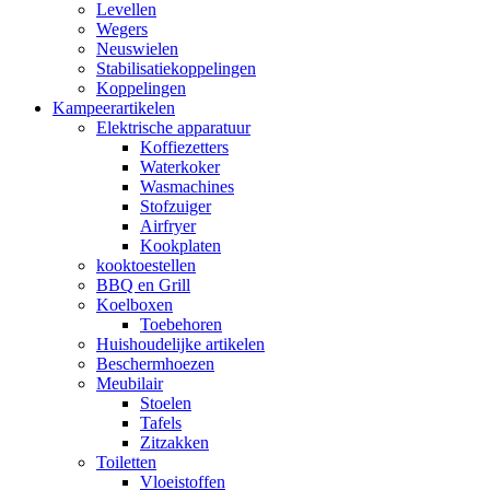
Levellen
Wegers
Neuswielen
Stabilisatiekoppelingen
Koppelingen
Kampeerartikelen
Elektrische apparatuur
Koffiezetters
Waterkoker
Wasmachines
Stofzuiger
Airfryer
Kookplaten
kooktoestellen
BBQ en Grill
Koelboxen
Toebehoren
Huishoudelijke artikelen
Beschermhoezen
Meubilair
Stoelen
Tafels
Zitzakken
Toiletten
Vloeistoffen