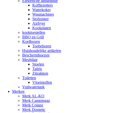
Elektrische apparatuur
Koffiezetters
Waterkoker
Wasmachines
Stofzuiger
Airfryer
Kookplaten
kooktoestellen
BBQ en Grill
Koelboxen
Toebehoren
Huishoudelijke artikelen
Beschermhoezen
Meubilair
Stoelen
Tafels
Zitzakken
Toiletten
Vloeistoffen
Vuilwatertank
Merken
Merk AL-KO
Merk Campingaz
Merk Colapz
Merk Dometic