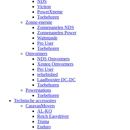
NDS
Victron
PowerXtreme
Toebehoren
Zonne-energie
Zonnepanelen NDS
Zonnepanelen Power
Wattstunde
Pro User
Toebehoren
Omvormers
NDS Omvormers
Xenteq Omvormers
Pro User
refurbished
Laadbooster DC-DC
Toebehoren
Powerstations
Toebehoren
Technische accessoires
CaravanMovers
AL-KO
Reich Easydriver
Truma
Enduro