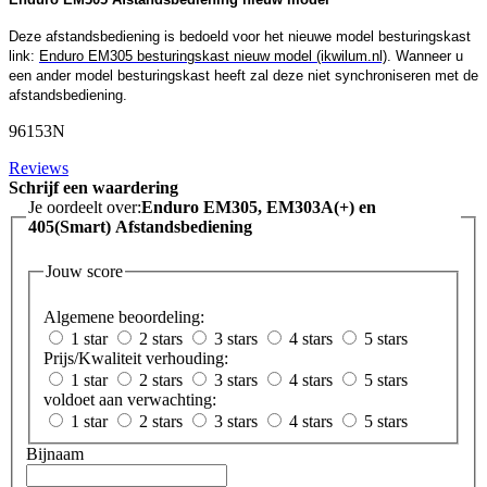
Deze afstandsbediening is bedoeld voor het nieuwe model besturingskast
link:
Enduro EM305 besturingskast nieuw model (ikwilum.nl)
. Wanneer u
een ander model besturingskast heeft zal deze niet synchroniseren met de
afstandsbediening.
96153N
Reviews
Schrijf een waardering
Je oordeelt over:
Enduro EM305, EM303A(+) en
405(Smart) Afstandsbediening
Jouw score
Algemene beoordeling:
1 star
2 stars
3 stars
4 stars
5 stars
Prijs/Kwaliteit verhouding:
1 star
2 stars
3 stars
4 stars
5 stars
voldoet aan verwachting:
1 star
2 stars
3 stars
4 stars
5 stars
Bijnaam