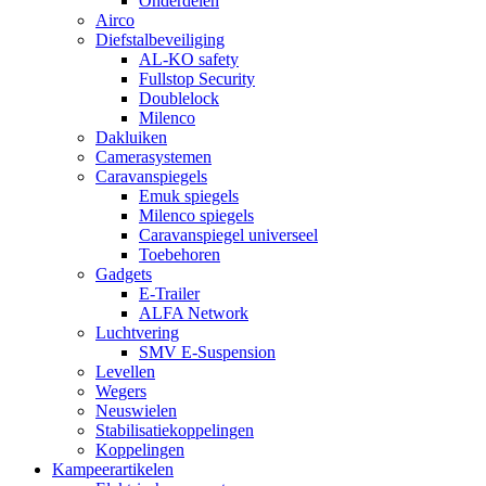
Onderdelen
Airco
Diefstalbeveiliging
AL-KO safety
Fullstop Security
Doublelock
Milenco
Dakluiken
Camerasystemen
Caravanspiegels
Emuk spiegels
Milenco spiegels
Caravanspiegel universeel
Toebehoren
Gadgets
E-Trailer
ALFA Network
Luchtvering
SMV E-Suspension
Levellen
Wegers
Neuswielen
Stabilisatiekoppelingen
Koppelingen
Kampeerartikelen