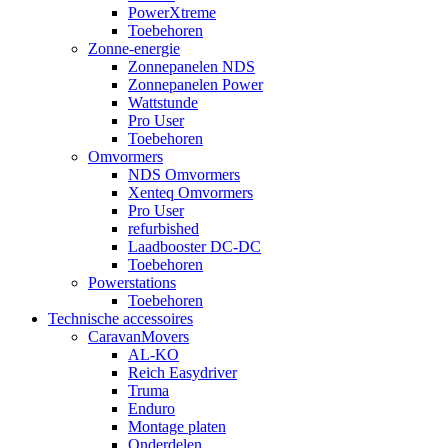
PowerXtreme
Toebehoren
Zonne-energie
Zonnepanelen NDS
Zonnepanelen Power
Wattstunde
Pro User
Toebehoren
Omvormers
NDS Omvormers
Xenteq Omvormers
Pro User
refurbished
Laadbooster DC-DC
Toebehoren
Powerstations
Toebehoren
Technische accessoires
CaravanMovers
AL-KO
Reich Easydriver
Truma
Enduro
Montage platen
Onderdelen