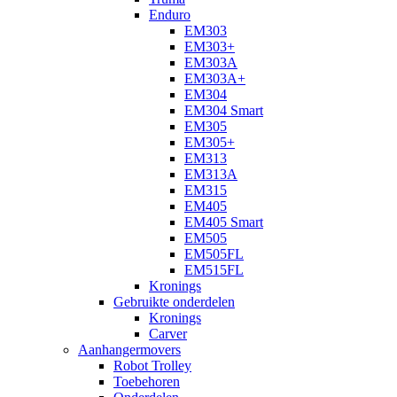
Enduro
EM303
EM303+
EM303A
EM303A+
EM304
EM304 Smart
EM305
EM305+
EM313
EM313A
EM315
EM405
EM405 Smart
EM505
EM505FL
EM515FL
Kronings
Gebruikte onderdelen
Kronings
Carver
Aanhangermovers
Robot Trolley
Toebehoren