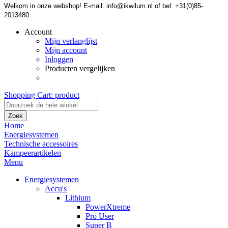
Welkom in onze webshop! E-mail: info@ikwilum.nl of bel: +31(0)85-
2013480.
Account
Mijn verlanglijst
Mijn account
Inloggen
Producten vergelijken
Shopping Cart:
product
Zoek
Home
Energiesystemen
Technische accessoires
Kampeerartikelen
Menu
Energiesystemen
Accu's
Lithium
PowerXtreme
Pro User
Super B