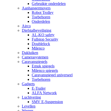
Gebruikte onderdelen
Aanhangermovers
Robot Trolley
Toebehoren
Onderdelen
Airco
Diefstalbeveiliging
AL-KO safety
Fullstop Security
Doublelock
Milenco
Dakluiken
Camerasystemen
Caravanspiegels
Emuk spiegels
Milenco spiegels
Caravanspiegel universeel
Toebehoren
Gadgets
E-Trailer
ALFA Network
Luchtvering
SMV E-Suspension
Levellen
Wegers