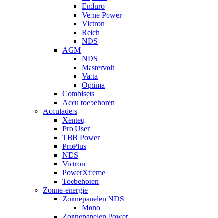
Enduro
Verne Power
Victron
Reich
NDS
AGM
NDS
Mastervolt
Varta
Optima
Combisets
Accu toebehoren
Acculaders
Xenteq
Pro User
TBB Power
ProPlus
NDS
Victron
PowerXtreme
Toebehoren
Zonne-energie
Zonnepanelen NDS
Mono
Zonnepanelen Power