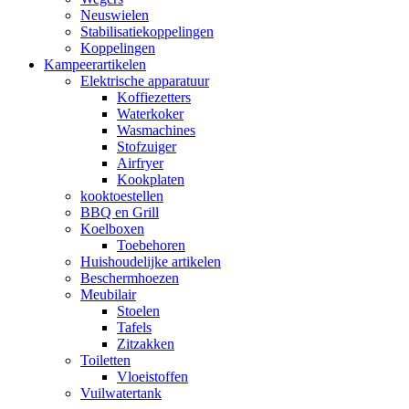
Neuswielen
Stabilisatiekoppelingen
Koppelingen
Kampeerartikelen
Elektrische apparatuur
Koffiezetters
Waterkoker
Wasmachines
Stofzuiger
Airfryer
Kookplaten
kooktoestellen
BBQ en Grill
Koelboxen
Toebehoren
Huishoudelijke artikelen
Beschermhoezen
Meubilair
Stoelen
Tafels
Zitzakken
Toiletten
Vloeistoffen
Vuilwatertank