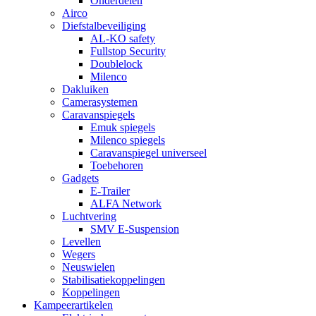
Onderdelen
Airco
Diefstalbeveiliging
AL-KO safety
Fullstop Security
Doublelock
Milenco
Dakluiken
Camerasystemen
Caravanspiegels
Emuk spiegels
Milenco spiegels
Caravanspiegel universeel
Toebehoren
Gadgets
E-Trailer
ALFA Network
Luchtvering
SMV E-Suspension
Levellen
Wegers
Neuswielen
Stabilisatiekoppelingen
Koppelingen
Kampeerartikelen