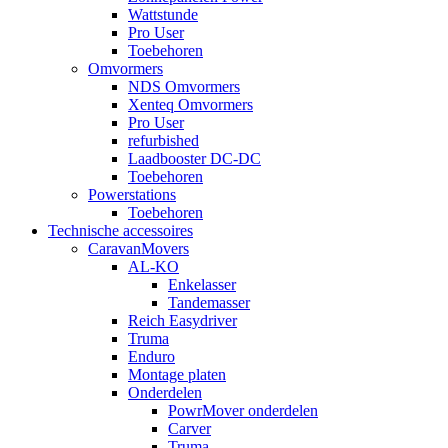
Wattstunde
Pro User
Toebehoren
Omvormers
NDS Omvormers
Xenteq Omvormers
Pro User
refurbished
Laadbooster DC-DC
Toebehoren
Powerstations
Toebehoren
Technische accessoires
CaravanMovers
AL-KO
Enkelasser
Tandemasser
Reich Easydriver
Truma
Enduro
Montage platen
Onderdelen
PowrMover onderdelen
Carver
Truma