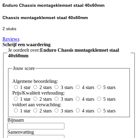
Enduro Chassis montageklemset staal 40x60mm
Chassis montageklemset staal 40x60mm
2 stuks
Reviews
Schrijf een waardering
Je oordeelt over:
Enduro Chassis montageklemset staal
40x60mm
Jouw score
Algemene beoordeling:
1 star
2 stars
3 stars
4 stars
5 stars
Prijs/Kwaliteit verhouding:
1 star
2 stars
3 stars
4 stars
5 stars
voldoet aan verwachting:
1 star
2 stars
3 stars
4 stars
5 stars
Bijnaam
Samenvatting