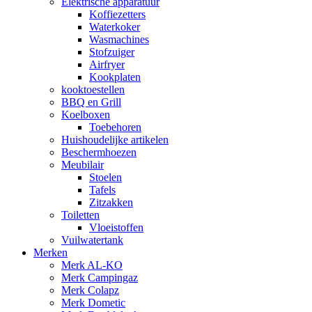
Elektrische apparatuur
Koffiezetters
Waterkoker
Wasmachines
Stofzuiger
Airfryer
Kookplaten
kooktoestellen
BBQ en Grill
Koelboxen
Toebehoren
Huishoudelijke artikelen
Beschermhoezen
Meubilair
Stoelen
Tafels
Zitzakken
Toiletten
Vloeistoffen
Vuilwatertank
Merken
Merk AL-KO
Merk Campingaz
Merk Colapz
Merk Dometic