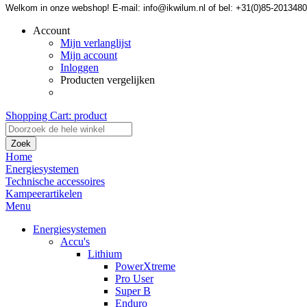
Welkom in onze webshop! E-mail: info@ikwilum.nl of bel: +31(0)85-2013480
Account
Mijn verlanglijst
Mijn account
Inloggen
Producten vergelijken
Shopping Cart:
product
Zoek
Home
Energiesystemen
Technische accessoires
Kampeerartikelen
Menu
Energiesystemen
Accu's
Lithium
PowerXtreme
Pro User
Super B
Enduro