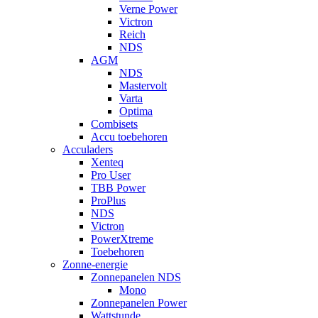
Verne Power
Victron
Reich
NDS
AGM
NDS
Mastervolt
Varta
Optima
Combisets
Accu toebehoren
Acculaders
Xenteq
Pro User
TBB Power
ProPlus
NDS
Victron
PowerXtreme
Toebehoren
Zonne-energie
Zonnepanelen NDS
Mono
Zonnepanelen Power
Wattstunde