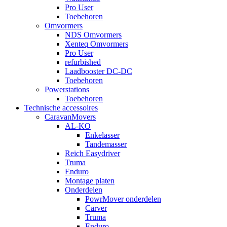
Pro User
Toebehoren
Omvormers
NDS Omvormers
Xenteq Omvormers
Pro User
refurbished
Laadbooster DC-DC
Toebehoren
Powerstations
Toebehoren
Technische accessoires
CaravanMovers
AL-KO
Enkelasser
Tandemasser
Reich Easydriver
Truma
Enduro
Montage platen
Onderdelen
PowrMover onderdelen
Carver
Truma
Enduro