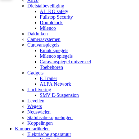
Airco
Diefstalbeveiliging
AL-KO safety
Fullstop Security
Doublelock
Milenco
Dakluiken
Camerasystemen
Caravanspiegels
Emuk spiegels
Milenco spiegels
Caravanspiegel universeel
Toebehoren
Gadgets
E-Trailer
ALFA Network
Luchtvering
SMV E-Suspension
Levellen
Wegers
Neuswielen
Stabilisatiekoppelingen
Koppelingen
Kampeerartikelen
Elektrische apparatuur