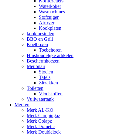
Koffiezetters
Waterkoker
Wasmachines
Stofzuiger
Airfryer
Kookplaten
kooktoestellen
BBQ en Grill
Koelboxen
Toebehoren
Huishoudelijke artikelen
Beschermhoezen
Meubilair
Stoelen
Tafels
Zitzakken
Toiletten
Vloeistoffen
Vuilwatertank
Merken
Merk AL-KO
Merk Campingaz
Merk Colapz
Merk Dometic
Merk Doublelock