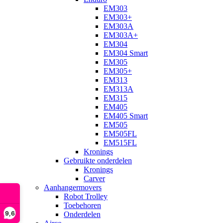
EM303
EM303+
EM303A
EM303A+
EM304
EM304 Smart
EM305
EM305+
EM313
EM313A
EM315
EM405
EM405 Smart
EM505
EM505FL
EM515FL
Kronings
Gebruikte onderdelen
Kronings
Carver
Aanhangermovers
Robot Trolley
Toebehoren
9,6
Onderdelen