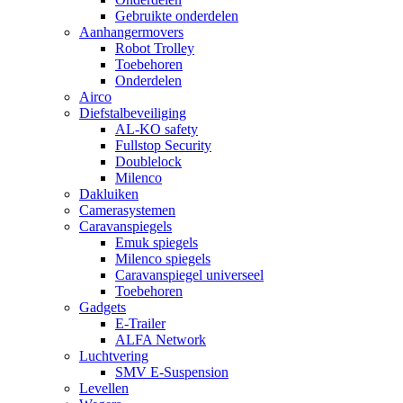
Gebruikte onderdelen
Aanhangermovers
Robot Trolley
Toebehoren
Onderdelen
Airco
Diefstalbeveiliging
AL-KO safety
Fullstop Security
Doublelock
Milenco
Dakluiken
Camerasystemen
Caravanspiegels
Emuk spiegels
Milenco spiegels
Caravanspiegel universeel
Toebehoren
Gadgets
E-Trailer
ALFA Network
Luchtvering
SMV E-Suspension
Levellen