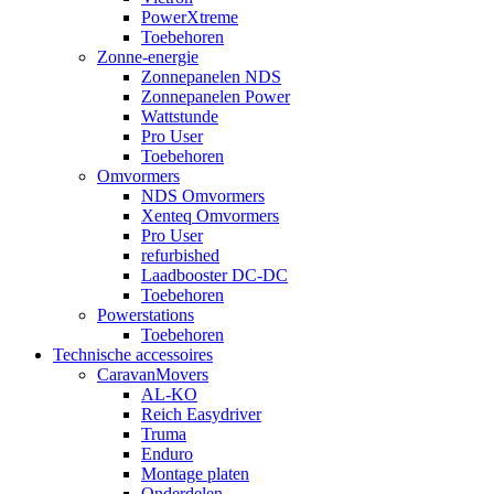
PowerXtreme
Toebehoren
Zonne-energie
Zonnepanelen NDS
Zonnepanelen Power
Wattstunde
Pro User
Toebehoren
Omvormers
NDS Omvormers
Xenteq Omvormers
Pro User
refurbished
Laadbooster DC-DC
Toebehoren
Powerstations
Toebehoren
Technische accessoires
CaravanMovers
AL-KO
Reich Easydriver
Truma
Enduro
Montage platen
Onderdelen