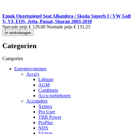
Emuk Opzetspiegel Seat Alhambra / Skoda Superb I / VW Golf
V, VI, EOS, Jetta, Passat, Sharan 2003-2010
Speciale prijs
€ 129,00
Normale prijs
€ 131,25
In winkelwagen
Categorien
Categorien
Energiesystemen
Accu's
Lithium
AGM
Combisets
Accu toebehoren
Acculaders
Xenteq
Pro User
TBB Power
ProPlus
NDS
Victron