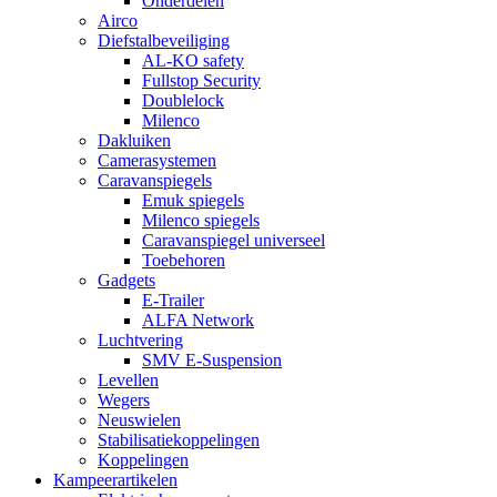
Onderdelen
Airco
Diefstalbeveiliging
AL-KO safety
Fullstop Security
Doublelock
Milenco
Dakluiken
Camerasystemen
Caravanspiegels
Emuk spiegels
Milenco spiegels
Caravanspiegel universeel
Toebehoren
Gadgets
E-Trailer
ALFA Network
Luchtvering
SMV E-Suspension
Levellen
Wegers
Neuswielen
Stabilisatiekoppelingen
Koppelingen
Kampeerartikelen