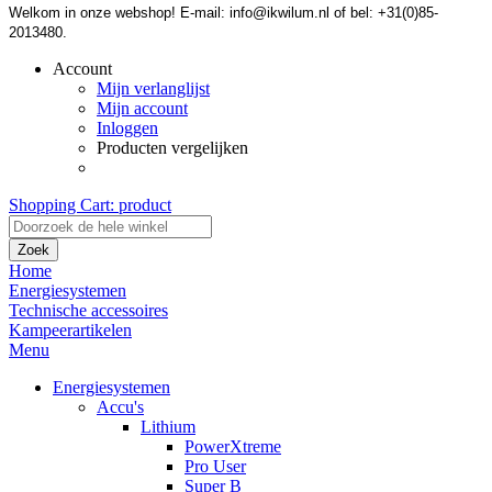
Welkom in onze webshop! E-mail: info@ikwilum.nl of bel: +31(0)85-
2013480.
Account
Mijn verlanglijst
Mijn account
Inloggen
Producten vergelijken
Shopping Cart:
product
Zoek
Home
Energiesystemen
Technische accessoires
Kampeerartikelen
Menu
Energiesystemen
Accu's
Lithium
PowerXtreme
Pro User
Super B