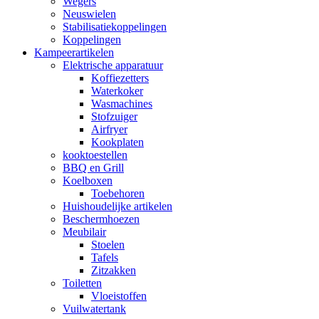
Wegers
Neuswielen
Stabilisatiekoppelingen
Koppelingen
Kampeerartikelen
Elektrische apparatuur
Koffiezetters
Waterkoker
Wasmachines
Stofzuiger
Airfryer
Kookplaten
kooktoestellen
BBQ en Grill
Koelboxen
Toebehoren
Huishoudelijke artikelen
Beschermhoezen
Meubilair
Stoelen
Tafels
Zitzakken
Toiletten
Vloeistoffen
Vuilwatertank