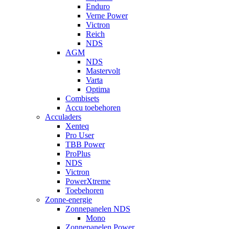
Enduro
Verne Power
Victron
Reich
NDS
AGM
NDS
Mastervolt
Varta
Optima
Combisets
Accu toebehoren
Acculaders
Xenteq
Pro User
TBB Power
ProPlus
NDS
Victron
PowerXtreme
Toebehoren
Zonne-energie
Zonnepanelen NDS
Mono
Zonnepanelen Power