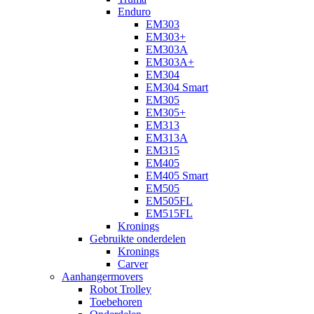
Enduro
EM303
EM303+
EM303A
EM303A+
EM304
EM304 Smart
EM305
EM305+
EM313
EM313A
EM315
EM405
EM405 Smart
EM505
EM505FL
EM515FL
Kronings
Gebruikte onderdelen
Kronings
Carver
Aanhangermovers
Robot Trolley
Toebehoren