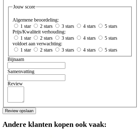
Jouw score
Algemene beoordeling:
1 star
2 stars
3 stars
4 stars
5 stars
Prijs/Kwaliteit verhouding:
1 star
2 stars
3 stars
4 stars
5 stars
voldoet aan verwachting:
1 star
2 stars
3 stars
4 stars
5 stars
Bijnaam
Samenvatting
Review
Review opslaan
Andere klanten kopen ook vaak: