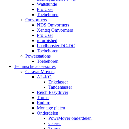
Wattstunde
Pro User
Toebehoren
Omvormers
NDS Omvormers
Xenteq Omvormers
Pro User
refurbished
Laadbooster DC-DC
Toebehoren
Powerstations
Toebehoren
Technische accessoires
CaravanMovers
AL-KO
Enkelasser
Tandemasser
Reich Easydriver
Truma
Enduro
Montage platen
Onderdelen
PowrMover onderdelen
Carver
Truma